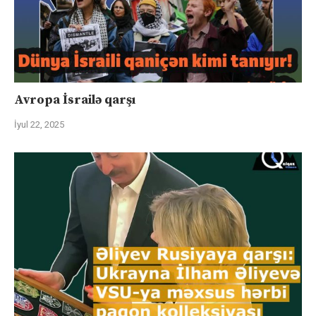
Avropa İsrailə qarşı
İyul 22, 2025