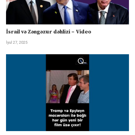
İsrail və Zəngəzur dəhlizi – Video
İyul 27, 2025