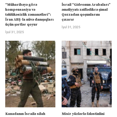
“Müharibəyə görə
İsrail “Gideonun Arabaları”
kompensasiya və
əməliyyatı zəiflədikcə şimal
təhlükəsizlik zəmanətləri”:
Qəzzadan qoşunlarını
İran ABŞ-la nüvə danışıqları
çıxarır
üçün şərtlər qoyur
İyul 31, 2025
İyul 31, 2025
Kanadanın İsrailə silah
Misir yüzlərlə fələstinlini