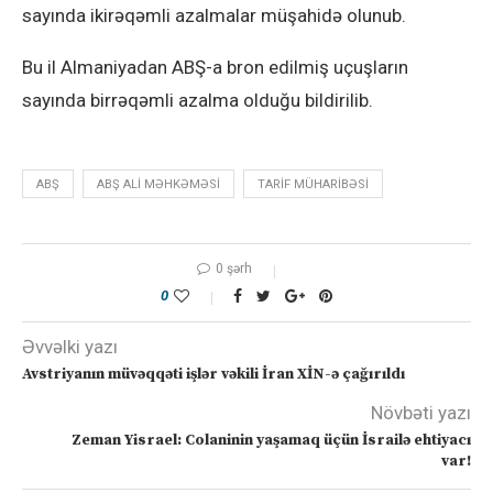
sayında ikirəqəmli azalmalar müşahidə olunub.
Bu il Almaniyadan ABŞ-a bron edilmiş uçuşların
sayında birrəqəmli azalma olduğu bildirilib.
ABŞ
ABŞ ALI MƏHKƏMƏSI
TARIF MÜHARIBƏSI
0 şərh
0
Əvvəlki yazı
Avstriyanın müvəqqəti işlər vəkili İran XİN-ə çağırıldı
Növbəti yazı
Zeman Yisrael: Colaninin yaşamaq üçün İsrailə ehtiyacı
var!