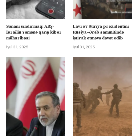
Sənanı sındırmaq: ABŞ-
Lavrov Suriya prezidentini
İsrailin Yəmənə qarşı kiber
Rusiya–Ərəb sammitində
müharibəsi
iştirak etməyə dəvət edib
İyul 31, 2025
İyul 31, 2025