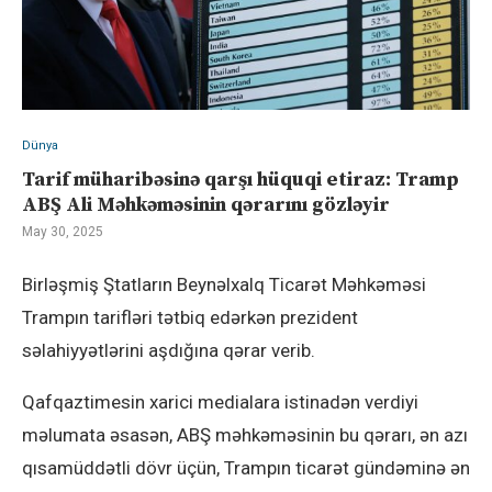
Dünya
Tarif müharibəsinə qarşı hüquqi etiraz: Tramp
ABŞ Ali Məhkəməsinin qərarını gözləyir
May 30, 2025
Birləşmiş Ştatların Beynəlxalq Ticarət Məhkəməsi
Trampın tarifləri tətbiq edərkən prezident
səlahiyyətlərini aşdığına qərar verib.
Qafqaztimesin xarici medialara istinadən verdiyi
məlumata əsasən, ABŞ məhkəməsinin bu qərarı, ən azı
qısamüddətli dövr üçün, Trampın ticarət gündəminə ən