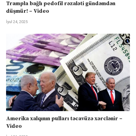
Trampla bağlı pedofil rəzaləti gündəmdən
düşmür! – Video
İyul 24, 2025
Amerika xalqının pulları təcavüzə xərclənir –
Video