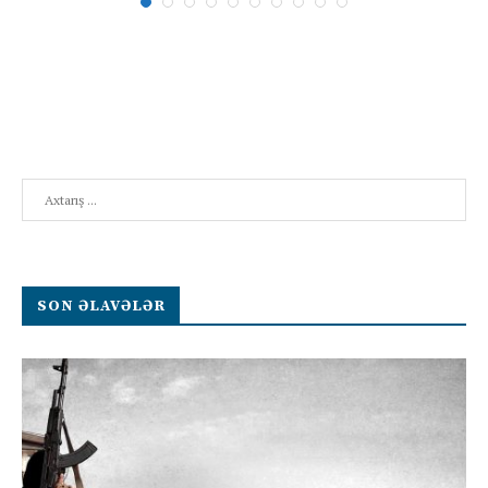
Search
SON ƏLAVƏLƏR