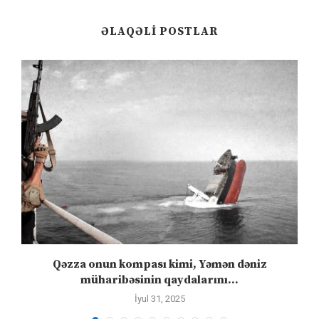
ƏLAQƏLI POSTLAR
”
Qəzza onun kompası kimi, Yəmən dəniz
S
müharibəsinin qaydalarını...
İyul 31, 2025