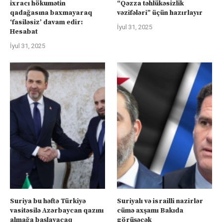
ixracı hökumətin
“Qəzza təhlükəsizlik
qadağasına baxmayaraq
vəzifələri” üçün hazırlayır
‘fasiləsiz’ davam edir:
İyul 31, 2025
Hesabat
İyul 31, 2025
Suriya bu həftə Türkiyə
Suriyalı və israilli nazirlər
vasitəsilə Azərbaycan qazını
cümə axşamı Bakıda
almağa başlayacaq
görüşəcək