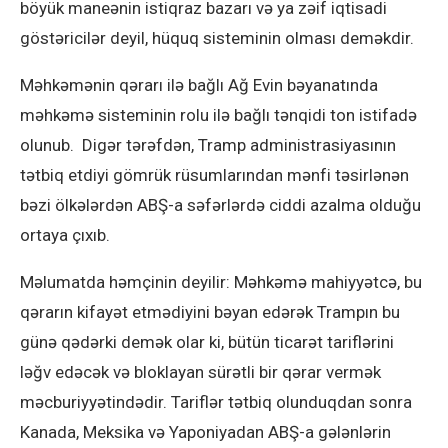
böyük maneənin istiqraz bazarı və ya zəif iqtisadi
göstəricilər deyil, hüquq sisteminin olması deməkdir.
Məhkəmənin qərarı ilə bağlı Ağ Evin bəyanatında
məhkəmə sisteminin rolu ilə bağlı tənqidi ton istifadə
olunub. Digər tərəfdən, Tramp administrasiyasının
tətbiq etdiyi gömrük rüsumlarından mənfi təsirlənən
bəzi ölkələrdən ABŞ-a səfərlərdə ciddi azalma olduğu
ortaya çıxıb.
Məlumatda həmçinin deyilir: Məhkəmə mahiyyətcə, bu
qərarın kifayət etmədiyini bəyan edərək Trampın bu
günə qədərki demək olar ki, bütün ticarət tariflərini
ləğv edəcək və bloklayan sürətli bir qərar vermək
məcburiyyətindədir. Tariflər tətbiq olunduqdan sonra
Kanada, Meksika və Yaponiyadan ABŞ-a gələnlərin