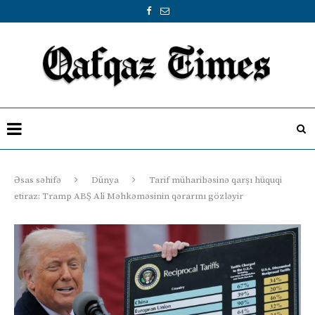
Əsas səhifə
Dünya
Tarif müharibəsinə qarşı hüquqi
etiraz: Tramp ABŞ Ali Məhkəməsinin qərarını gözləyir