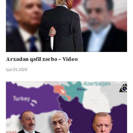
Arxadan qəfil zərbə – Video
İyul 29, 2025