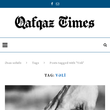
Əsas səhifə
Tags
Posts tagged with "Vəli"
TAG:
VƏLI