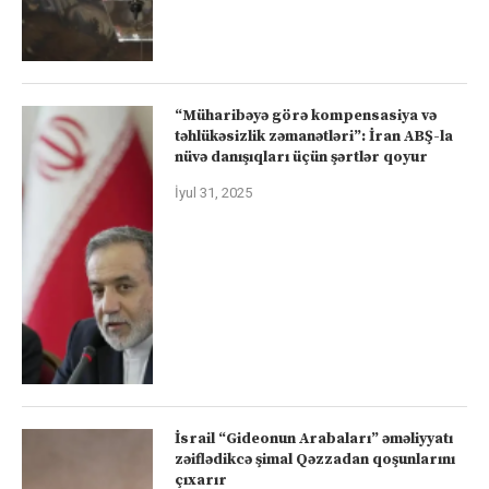
“Müharibəyə görə kompensasiya və
təhlükəsizlik zəmanətləri”: İran ABŞ-la
nüvə danışıqları üçün şərtlər qoyur
İyul 31, 2025
İsrail “Gideonun Arabaları” əməliyyatı
zəiflədikcə şimal Qəzzadan qoşunlarını
çıxarır