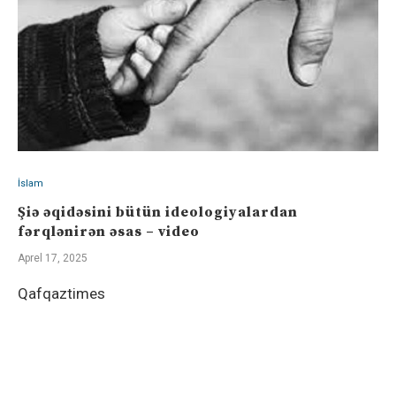
İslam
Şiə əqidəsini bütün ideologiyalardan
fərqlənirən əsas – video
Aprel 17, 2025
Qafqaztimes