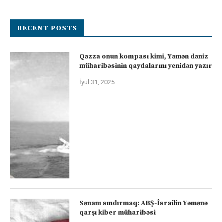
RECENT POSTS
Qəzza onun kompası kimi, Yəmən dəniz
müharibəsinin qaydalarını yenidən yazır
İyul 31, 2025
Sənanı sındırmaq: ABŞ-İsrailin Yəmənə
qarşı kiber müharibəsi