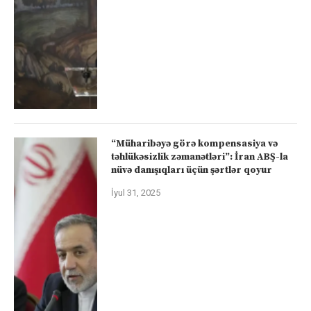
“Müharibəyə görə kompensasiya və
təhlükəsizlik zəmanətləri”: İran ABŞ-la
nüvə danışıqları üçün şərtlər qoyur
İyul 31, 2025