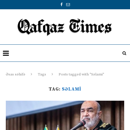
Əsas səhifə
Tags
Posts tagged with "Səlami"
TAG:
SƏLAMI