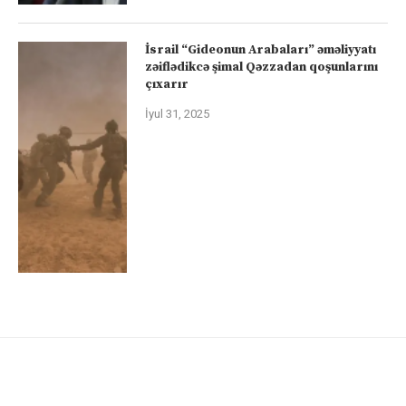
İsrail “Gideonun Arabaları” əməliyyatı
zəiflədikcə şimal Qəzzadan qoşunlarını
çıxarır
İyul 31, 2025