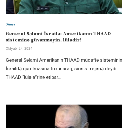
Dünya
General Səlami İsrailə: Amerikanın THAAD
sisteminə güvənməyin, lülədir!
Oktyabr 24, 2024
General Səlami Amerikanın THAAD müdafiə sisteminin
İsraildə qurulmasına toxunaraq, sionist rejimə deyib:
THAAD “lülələ”rinə etibar…