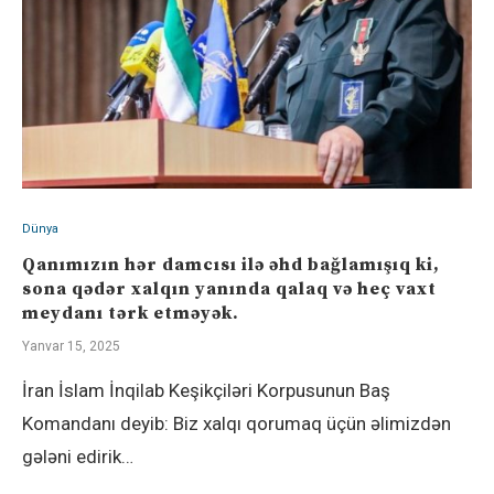
Dünya
Qanımızın hər damcısı ilə əhd bağlamışıq ki,
sona qədər xalqın yanında qalaq və heç vaxt
meydanı tərk etməyək.
Yanvar 15, 2025
İran İslam İnqilab Keşikçiləri Korpusunun Baş
Komandanı deyib: Biz xalqı qorumaq üçün əlimizdən
gələni edirik…