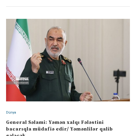
Dünya
General Səlami: Yəmən xalqı Fələstini
bacarıqla müdafiə edir/ Yəmənlilər qalib
gələcək