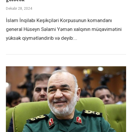
Dekabr 28, 2024
İslam İnqilabı Keşikçiləri Korpusunun komandanı
general Hüseyn Səlami Yəmən xalqının müqavimətini
yüksək qiymətləndirib və deyib:…