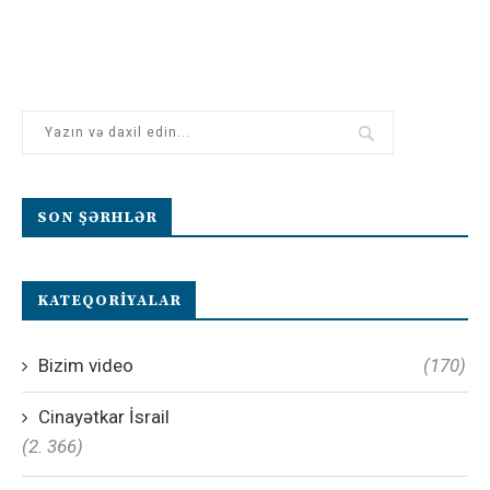
SON ŞƏRHLƏR
KATEQORIYALAR
Bizim video
(170)
Cinayətkar İsrail
(2. 366)