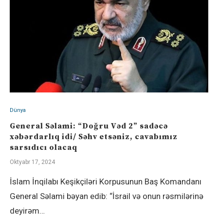
Dünya
General Səlami: “Doğru Vəd 2” sadəcə
xəbərdarlıq idi/ Səhv etsəniz, cavabımız
sarsıdıcı olacaq
Oktyabr 17, 2024
İslam İnqilabı Keşikçiləri Korpusunun Baş Komandanı
General Səlami bəyan edib: “İsrail və onun rəsmilərinə
deyirəm…