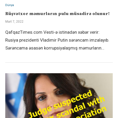
Dünya
Rüşvətxor məmurların pulu müsadirə olunur!
Mart 7, 2022
QafqazTimes.com Vesti-ə istinadən xəbər verir:
Rusiya prezidenti Vladimir Putin sərəncam imzalayıb.
Sərəncama əsasən korrupsiyalaşmış məmurların…