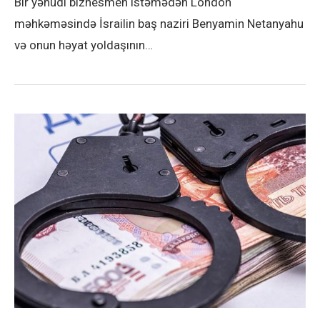
Bir yəhudi biznesmen istəmədən London
məhkəməsində İsrailin baş naziri Benyamin Netanyahu
və onun həyat yoldaşının…