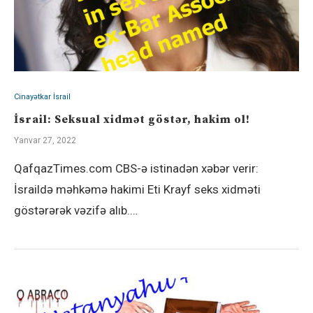
Cinayətkar İsrail
İsrail: Seksual xidmət göstər, hakim ol!
Yanvar 27, 2022
QafqazTimes.com CBS-ə istinadən xəbər verir:
İsraildə məhkəmə hakimi Eti Krayf seks xidməti
göstərərək vəzifə alıb.…