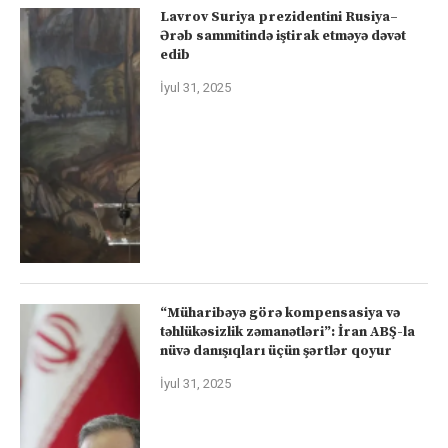
Lavrov Suriya prezidentini Rusiya–
Ərəb sammitində iştirak etməyə dəvət
edib
İyul 31, 2025
“Müharibəyə görə kompensasiya və
təhlükəsizlik zəmanətləri”: İran ABŞ-la
nüvə danışıqları üçün şərtlər qoyur
İyul 31, 2025