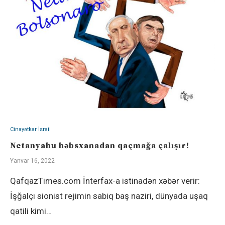
Cinayətkar İsrail
Netanyahu həbsxanadan qaçmağa çalışır!
Yanvar 16, 2022
QafqazTimes.com İnterfax-a istinadən xəbər verir:
İşğalçı sionist rejimin sabiq baş naziri, dünyada uşaq
qatili kimi…