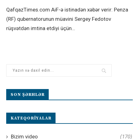
QafqazTimes.com AiF-ə istinadən xəbər verir: Penza
(RF) qubernatorunun müavini Sergey Fedotov
rüşvətdən imtina etdiyi üçün…
SON ŞƏRHLƏR
KATEQORIYALAR
Bizim video
(170)