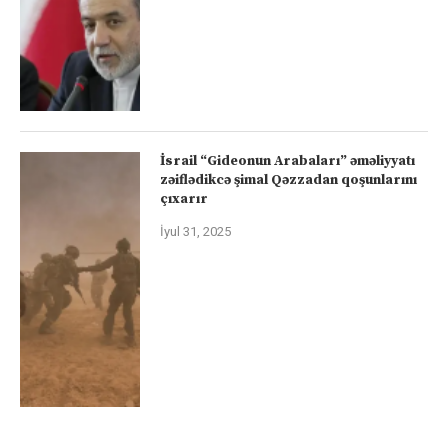
İsrail “Gideonun Arabaları” əməliyyatı
zəiflədikcə şimal Qəzzadan qoşunlarını
çıxarır
İyul 31, 2025