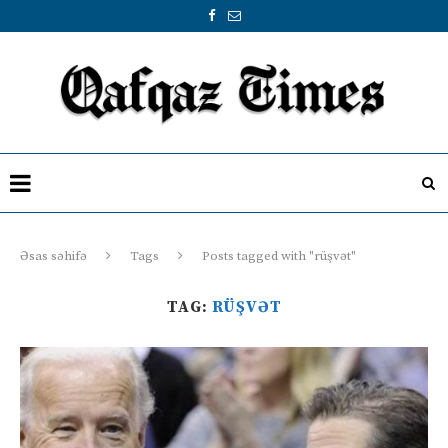
Əsas səhifə
Tags
Posts tagged with "rüşvət"
TAG:
RÜŞVƏT