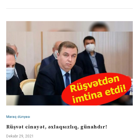
Maraq dünyası
Rüşvət cinayət, əxlaqsızlıq, günahdır!
Dekabr 29, 2021