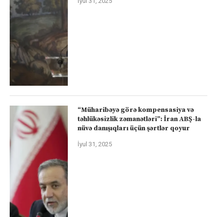
İyul 31, 2025
“Müharibəyə görə kompensasiya və
təhlükəsizlik zəmanətləri”: İran ABŞ-la
nüvə danışıqları üçün şərtlər qoyur
İyul 31, 2025