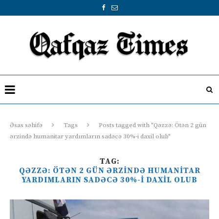
Əsas səhifə
Tags
Posts tagged with "Qəzzə: Ötən 2 gün
ərzində humanitar yardımların sadəcə 30%-i daxil olub"
TAG:
QƏZZƏ: ÖTƏN 2 GÜN ƏRZINDƏ HUMANITAR
YARDIMLARIN SADƏCƏ 30%-I DAXIL OLUB