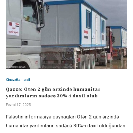
Cinayətkar İsrail
Qəzzə: Ötən 2 gün ərzində humanitar
yardımların sadəcə 30%-i daxil olub
Fevral 17, 2025
Fələstin informasiya qaynaqları Ötən 2 gün ərzində
humanitar yardımların sadəcə 30%-i daxil olduğundan