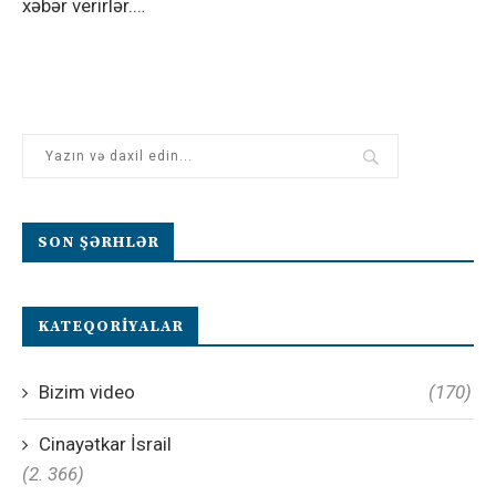
xəbər verirlər.…
SON ŞƏRHLƏR
KATEQORIYALAR
Bizim video
(170)
Cinayətkar İsrail
(2. 366)