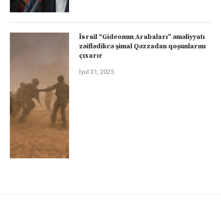
İsrail “Gideonun Arabaları” əməliyyatı
zəiflədikcə şimal Qəzzadan qoşunlarını
çıxarır
İyul 31, 2025