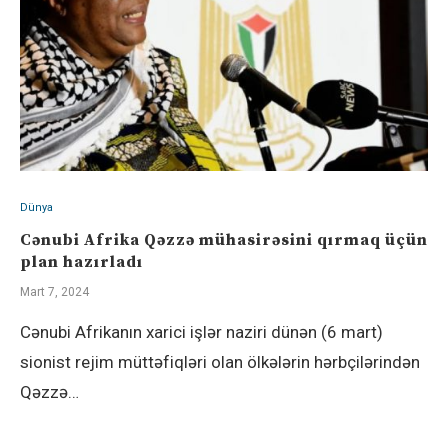
Dünya
Cənubi Afrika Qəzzə mühasirəsini qırmaq üçün
plan hazırladı
Mart 7, 2024
Cənubi Afrikanın xarici işlər naziri dünən (6 mart)
sionist rejim müttəfiqləri olan ölkələrin hərbçilərindən
Qəzzə…