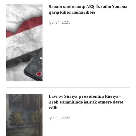
Sənanı sındırmaq: ABŞ-İsrailin Yəmənə
qarşı kiber müharibəsi
İyul 31, 2025
Lavrov Suriya prezidentini Rusiya–
Ərəb sammitində iştirak etməyə dəvət
edib
İyul 31, 2025