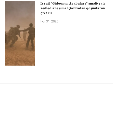
İsrail “Gideonun Arabaları” əməliyyatı
zəiflədikcə şimal Qəzzadan qoşunlarını
çıxarır
İyul 31, 2025