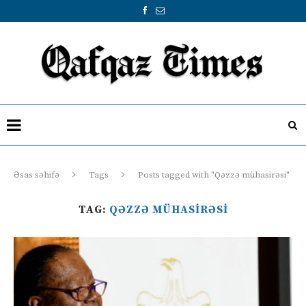
Əsas səhifə
Tags
Posts tagged with "Qəzzə mühasirəsi"
TAG:
QƏZZƏ MÜHASIRƏSI