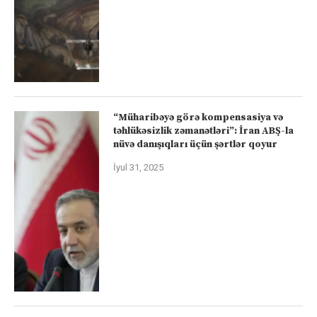
“Müharibəyə görə kompensasiya və
təhlükəsizlik zəmanətləri”: İran ABŞ-la
nüvə danışıqları üçün şərtlər qoyur
İyul 31, 2025