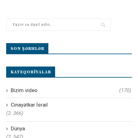
SON ŞƏRHLƏR
KATEQORIYALAR
Bizim video
(170)
Cinayətkar İsrail
(2. 366)
Dünya
(2. 547)