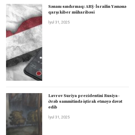
Sənanı sındırmaq: ABŞ-İsrailin Yəmənə
qarşı kiber müharibəsi
İyul 31, 2025
Lavrov Suriya prezidentini Rusiya–
Ərəb sammitində iştirak etməyə dəvət
edib
İyul 31, 2025