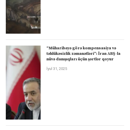
“Müharibəyə görə kompensasiya və
təhlükəsizlik zəmanətləri”: İran ABŞ-la
nüvə danışıqları üçün şərtlər qoyur
İyul 31, 2025