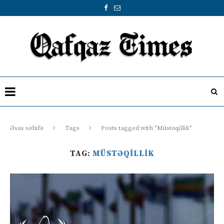
Əsas səhifə
Tags
Posts tagged with "Müstəqillik"
TAG:
MÜSTƏQILLIK