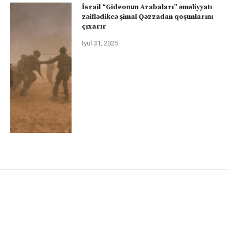
İsrail “Gideonun Arabaları” əməliyyatı
zəiflədikcə şimal Qəzzadan qoşunlarını
çıxarır
İyul 31, 2025