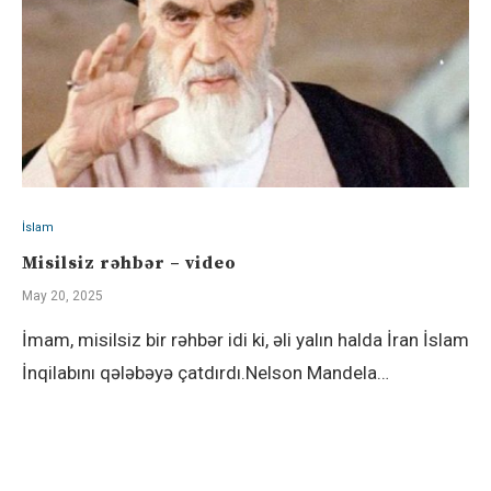
İslam
Misilsiz rəhbər – video
May 20, 2025
İmam, misilsiz bir rəhbər idi ki, əli yalın halda İran İslam
İnqilabını qələbəyə çatdırdı.Nelson Mandela…