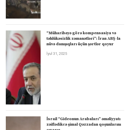
“Müharibəyə görə kompensasiya və
təhlükəsizlik zəmanətləri”: İran ABŞ-la
nüvə danışıqları üçün şərtlər qoyur
İyul 31, 2025
İsrail “Gideonun Arabaları” əməliyyatı
zəiflədikcə şimal Qəzzadan qoşunlarını
çıxarır