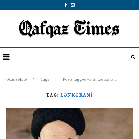
Əsas səhifə
Tags
Posts tagged with "Lənkərani"
TAG:
LƏNKƏRANI