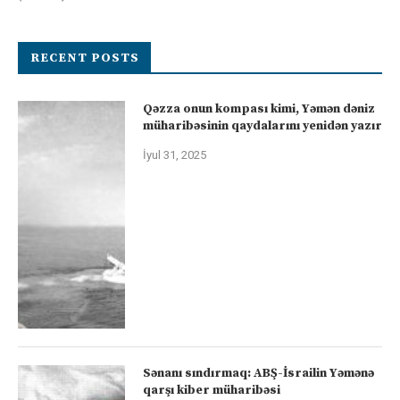
RECENT POSTS
Qəzza onun kompası kimi, Yəmən dəniz
müharibəsinin qaydalarını yenidən yazır
İyul 31, 2025
Sənanı sındırmaq: ABŞ-İsrailin Yəmənə
qarşı kiber müharibəsi