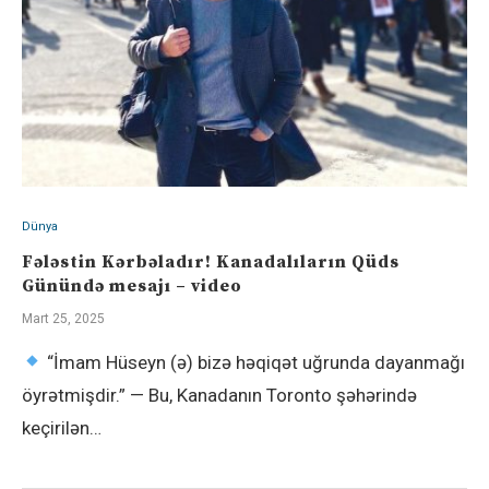
Dünya
Fələstin Kərbəladır! Kanadalıların Qüds
Günündə mesajı – video
Mart 25, 2025
“İmam Hüseyn (ə) bizə həqiqət uğrunda dayanmağı
öyrətmişdir.” — Bu, Kanadanın Toronto şəhərində
keçirilən…