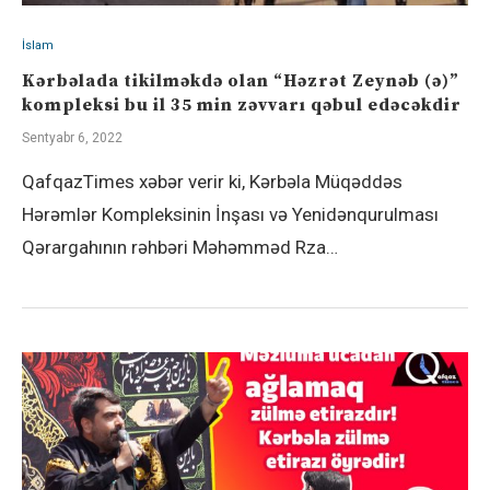
İslam
Kərbəlada tikilməkdə olan “Həzrət Zeynəb (ə)”
kompleksi bu il 35 min zəvvarı qəbul edəcəkdir
Sentyabr 6, 2022
QafqazTimes xəbər verir ki, Kərbəla Müqəddəs
Hərəmlər Kompleksinin İnşası və Yenidənqurulması
Qərargahının rəhbəri Məhəmməd Rza…