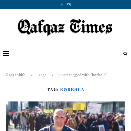
Əsas səhifə
Tags
Posts tagged with "kərbəla"
TAG:
KƏRBƏLA