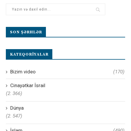
SON ŞƏRHLƏR
KATEQORIYALAR
Bizim video
(170)
Cinayətkar İsrail
(2. 366)
Dünya
(2. 547)
İslam
(490)