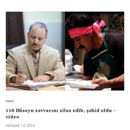
İslam
150 ​Hüseyn zəvvarını xilas edib, şəhid oldu –
video
Sentyabr 14, 2024