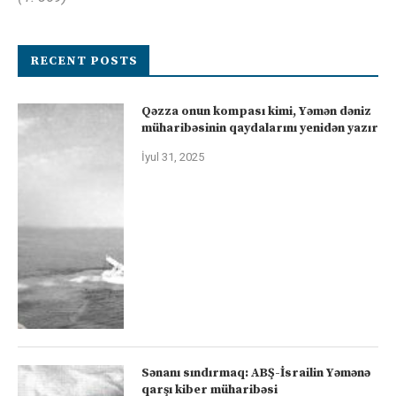
RECENT POSTS
Qəzza onun kompası kimi, Yəmən dəniz
müharibəsinin qaydalarını yenidən yazır
İyul 31, 2025
Sənanı sındırmaq: ABŞ-İsrailin Yəmənə
qarşı kiber müharibəsi