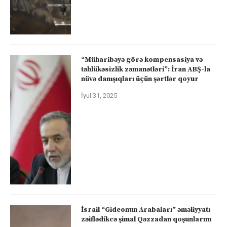
“Müharibəyə görə kompensasiya və
təhlükəsizlik zəmanətləri”: İran ABŞ-la
nüvə danışıqları üçün şərtlər qoyur
İyul 31, 2025
İsrail “Gideonun Arabaları” əməliyyatı
zəiflədikcə şimal Qəzzadan qoşunlarını