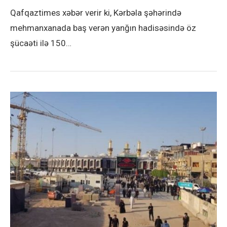
Qafqaztimes xəbər verir ki, Kərbəla şəhərində
mehmanxanada baş verən yanğın hadisəsində öz
şücaəti ilə 150…