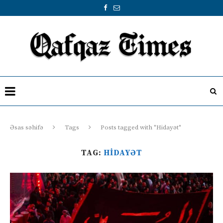
Əsas səhifə
Tags
Posts tagged with "Hidayət"
TAG:
HIDAYƏT