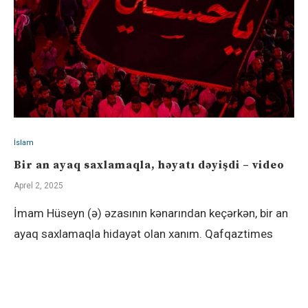
İslam
Bir an ayaq saxlamaqla, həyatı dəyişdi – video
Aprel 2, 2025
İmam Hüseyn (ə) əzasının kənarından keçərkən, bir an
ayaq saxlamaqla hidayət olan xanım. Qafqaztimes