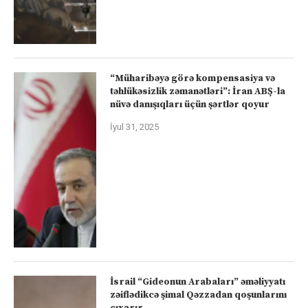
“Müharibəyə görə kompensasiya və
təhlükəsizlik zəmanətləri”: İran ABŞ-la
nüvə danışıqları üçün şərtlər qoyur
İyul 31, 2025
İsrail “Gideonun Arabaları” əməliyyatı
zəiflədikcə şimal Qəzzadan qoşunlarını
çıxarır