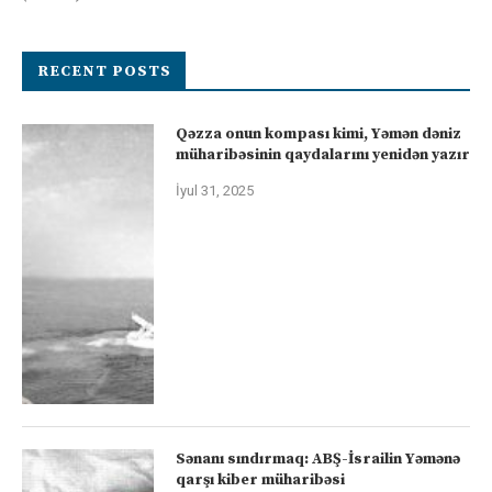
RECENT POSTS
Qəzza onun kompası kimi, Yəmən dəniz
müharibəsinin qaydalarını yenidən yazır
İyul 31, 2025
Sənanı sındırmaq: ABŞ-İsrailin Yəmənə
qarşı kiber müharibəsi