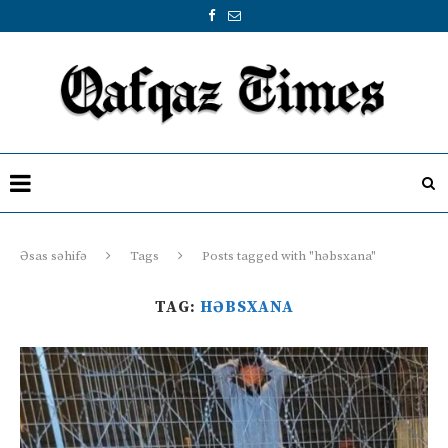
Əsas səhifə
Tags
Posts tagged with "həbsxana"
TAG:
HƏBSXANA