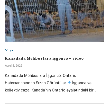
Dünya
Kanadada Məhbuslara işgəncə – video
Aprel 5, 2025
Kanadada Məhbuslara İşgəncə: Ontario
Həbsxanasından Sızan Görüntülər
İşgəncə və
kollektiv cəza: Kanada’nın Ontario əyalətindəki bir…