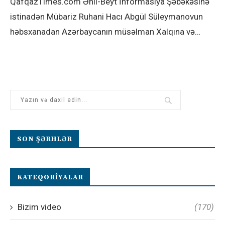
QafqazTimes.com Əhli-Beyt İnformasiya Şəbəkəsinə
istinadən Mübariz Ruhani Hacı Abgül Süleymanovun
həbsxanadan Azərbaycanın müsəlman Xalqına və…
SON ŞƏRHLƏR
KATEQORIYALAR
Bizim video
(170)