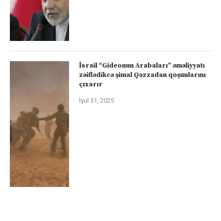
İsrail “Gideonun Arabaları” əməliyyatı
zəiflədikcə şimal Qəzzadan qoşunlarını
çıxarır
İyul 31, 2025