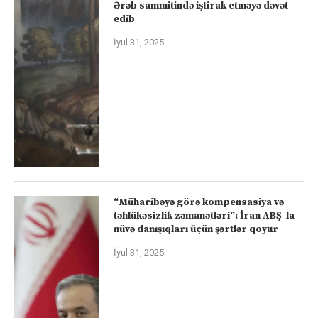
Ərəb sammitində iştirak etməyə dəvət
edib
İyul 31, 2025
“Müharibəyə görə kompensasiya və
təhlükəsizlik zəmanətləri”: İran ABŞ-la
nüvə danışıqları üçün şərtlər qoyur
İyul 31, 2025