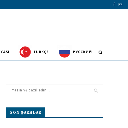
YASI
TÜRKÇE
PУССКИЙ
SON ŞƏRHLƏR