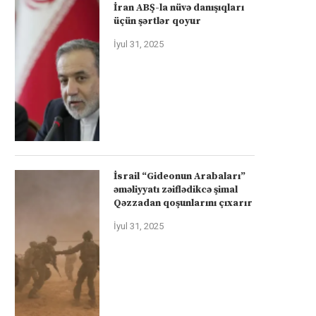
İran ABŞ-la nüvə danışıqları
üçün şərtlər qoyur
İyul 31, 2025
İsrail “Gideonun Arabaları”
əməliyyatı zəiflədikcə şimal
Qəzzadan qoşunlarını çıxarır
İyul 31, 2025