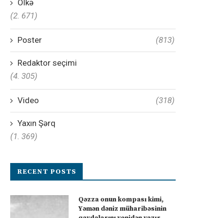
Ölkə
(2. 671)
Poster
(813)
Redaktor seçimi
(4. 305)
Video
(318)
Yaxın Şərq
(1. 369)
RECENT POSTS
Qəzza onun kompası kimi,
Yəmən dəniz müharibəsinin
qaydalarını yenidən yazır