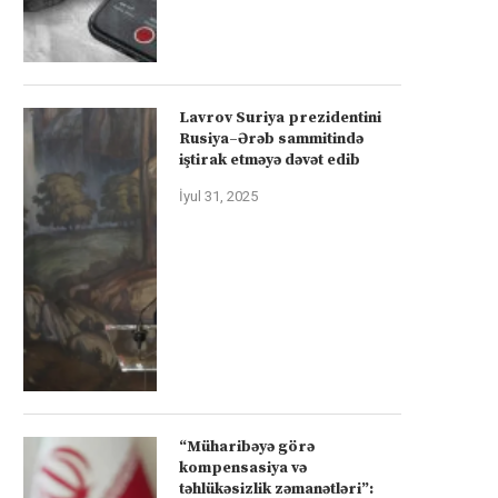
Lavrov Suriya prezidentini
Rusiya–Ərəb sammitində
iştirak etməyə dəvət edib
İyul 31, 2025
“Müharibəyə görə
kompensasiya və
təhlükəsizlik zəmanətləri”: