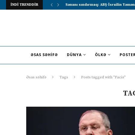
İNDİ TRENDDİR
Sənanı sındırmaq: ABŞ-İsrailin Yəmən
ƏSAS SƏHIFƏ
DÜNYA
ÖLKƏ
POSTE
Əsas səhifə
Tags
Posts tagged with "Faciə"
TA