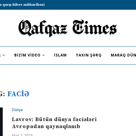
ə qarşı kiber müharibəsi
R
BIZIM VIDEO
İSLAM
YAXIN ŞƏRQ
MARAQ DÜN
G:
FACIƏ
Dünya
Lavrov: Bütün dünya faciələri
Avropadan qaynaqlanıb
Mart 2, 2025