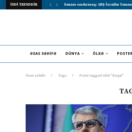
İNDİ TRENDDİR
Lavrov Suriya prezidentini Rusiya–Ərə
ƏSAS SƏHIFƏ
DÜNYA
ÖLKƏ
POSTE
Əsas səhifə
Tags
Posts tagged with "Bəqai"
TA