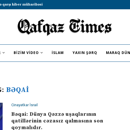
b sammitində iştirak etməyə dəvət...
R
BIZIM VIDEO
İSLAM
YAXIN ŞƏRQ
MARAQ DÜN
G:
BƏQAI
Cinayətkar İsrail
Bəqai: Dünya Qəzzə uşaqlarının
qatillərinin cəzasız qalmasına son
qoymalıdır.