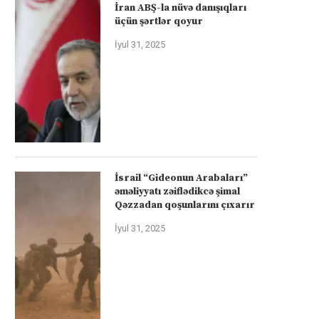
İran ABŞ-la nüvə danışıqları
üçün şərtlər qoyur
İyul 31, 2025
İsrail “Gideonun Arabaları”
əməliyyatı zəiflədikcə şimal
Qəzzadan qoşunlarını çıxarır
İyul 31, 2025