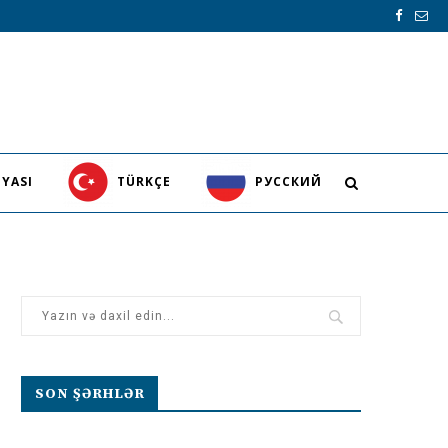
YASI
TÜRKÇE
PУССКИЙ
SON ŞƏRHLƏR