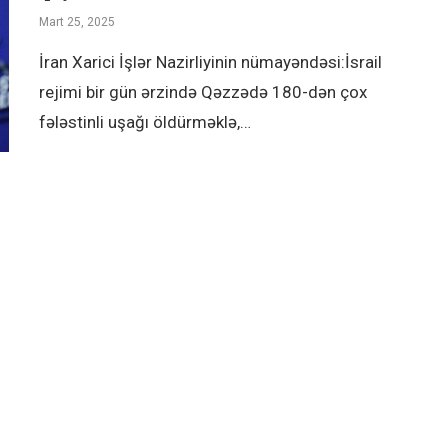
Mart 25, 2025
İran Xarici İşlər Nazirliyinin nümayəndəsi:İsrail
rejimi bir gün ərzində Qəzzədə 180-dən çox
fələstinli uşağı öldürməklə,…