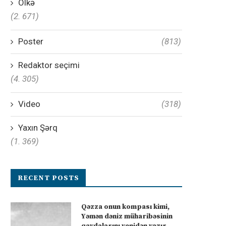
Ölkə
(2. 671)
Poster
(813)
Redaktor seçimi
(4. 305)
Video
(318)
Yaxın Şərq
(1. 369)
RECENT POSTS
Qəzza onun kompası kimi,
Yəmən dəniz müharibəsinin
qaydalarını yenidən yazır