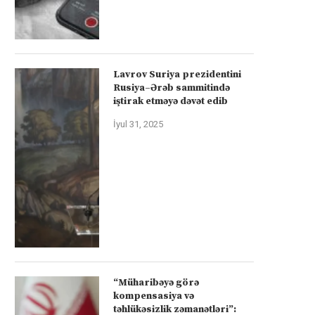
Lavrov Suriya prezidentini
Rusiya–Ərəb sammitində
iştirak etməyə dəvət edib
İyul 31, 2025
“Müharibəyə görə
kompensasiya və
təhlükəsizlik zəmanətləri”: