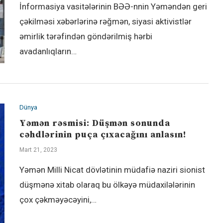
İnformasiya vasitələrinin BƏƏ-nnin Yəməndən geri
çəkilməsi xəbərlərinə rəğmən, siyasi aktivistlər
əmirlik tərəfindən göndərilmiş hərbi
avadanlıqların…
Dünya
Yəmən rəsmisi: Düşmən sonunda
cəhdlərinin puça çıxacağını anlasın!
Mart 21, 2023
Yəmən Milli Nicat dövlətinin müdafiə naziri sionist
düşmənə xitab olaraq bu ölkəyə müdaxilələrinin
çox çəkməyəcəyini,…