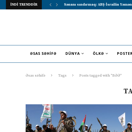
Sənanı sındırmaq: ABŞ-İsrailin Yəmən
İNDİ TRENDDİR
Lavrov Suriya prezidentini Rusiya–Ərə
ƏSAS SƏHIFƏ
DÜNYA
ÖLKƏ
POSTE
Əsas səhifə
Tags
Posts tagged with "BƏƏ"
T