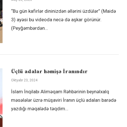
“Bu gün kafirlər dininizdən əllərini üzdülər” (Maidə
3) ayəsi bu videoda necə də aşkar görünür.
(Peyğəmbərdən…
Üçlü adalar həmişə İranındır
Oktyabr 23, 2024
İslam İnqilabı Aliməqam Rəhbərinin beynəlxalq
məsələlər üzrə müşaviri İranın üçlü adaları barədə
yazdığı məqalədə təqdim…