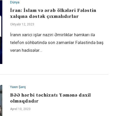
Dünya
İran: İslam və ərəb ölkələri Fələstin
xalqına dəstək çıxmalıdırlar
Oktyabr 12, 2023
İranın xarici işlər naziri Əmirliklər həmkarı ilə
telefon söhbətində son zamanlar Fələstində baş
verən hadisələr…
Yaxın Şərq
BƏƏ hərbi təchizatı Yəmənə daxil
olmaqdadır
Aprel 10, 2023