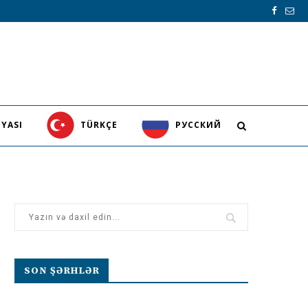
YASI
TÜRKÇE
PУССКИЙ
SON ŞƏRHLƏR