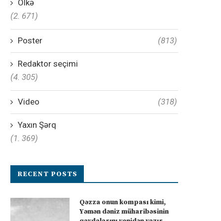
Ölkə
(2. 671)
Poster
(813)
Redaktor seçimi
(4. 305)
Video
(318)
Yaxın Şərq
(1. 369)
RECENT POSTS
Qəzza onun kompası kimi,
Yəmən dəniz müharibəsinin
qaydalarını yenidən yazır