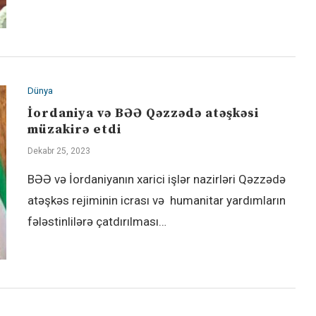
Dünya
İordaniya və BƏƏ Qəzzədə atəşkəsi
müzakirə etdi
Dekabr 25, 2023
BƏƏ və İordaniyanın xarici işlər nazirləri Qəzzədə
atəşkəs rejiminin icrası və humanitar yardımların
fələstinlilərə çatdırılması…