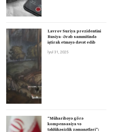
Lavrov Suriya prezidentini
Rusiya–Ərəb sammitində
iştirak etməyə dəvət edib
İyul 31, 2025
“Müharibəyə görə
kompensasiya və
təhlükəsizlik zəmanətləri”: