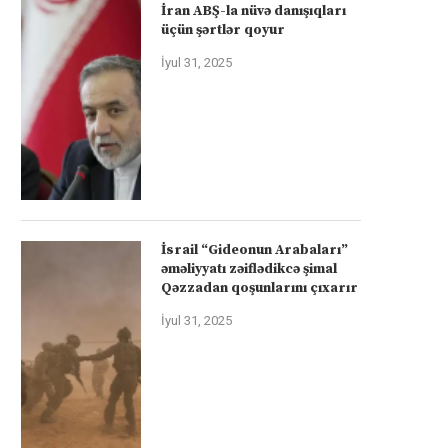
İran ABŞ-la nüvə danışıqları
üçün şərtlər qoyur
İyul 31, 2025
İsrail “Gideonun Arabaları”
əməliyyatı zəiflədikcə şimal
Qəzzadan qoşunlarını çıxarır
İyul 31, 2025