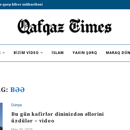
ə qarşı kiber müharibəsi
b sammitində iştirak etməyə dəvət...
R
BIZIM VIDEO
İSLAM
YAXIN ŞƏRQ
MARAQ DÜN
AG:
BƏƏ
Dünya
Bu gün kafirlər dininizdən əllərini
üzdülər – video
May 20, 2025