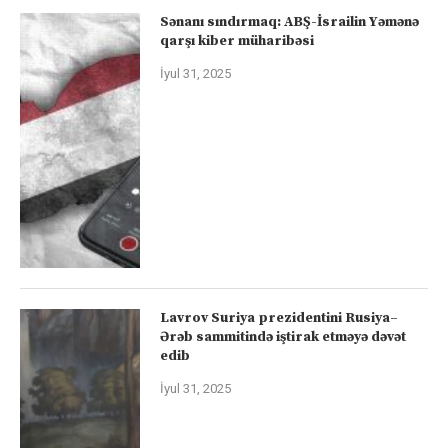
Sənanı sındırmaq: ABŞ-İsrailin Yəmənə
qarşı kiber müharibəsi
İyul 31, 2025
Lavrov Suriya prezidentini Rusiya–
Ərəb sammitində iştirak etməyə dəvət
edib
İyul 31, 2025