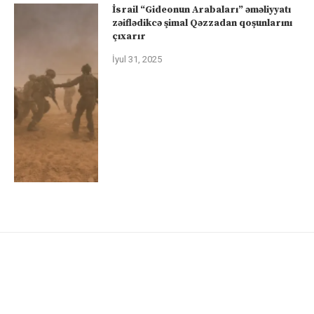
İsrail “Gideonun Arabaları” əməliyyatı
zəiflədikcə şimal Qəzzadan qoşunlarını
çıxarır
İyul 31, 2025