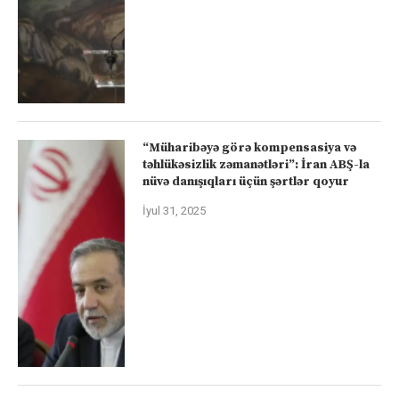
“Müharibəyə görə kompensasiya və
təhlükəsizlik zəmanətləri”: İran ABŞ-la
nüvə danışıqları üçün şərtlər qoyur
İyul 31, 2025