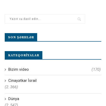
SON ŞƏRHLƏR
KATEQORIYALAR
Bizim video
(170)
Cinayətkar İsrail
(2. 366)
Dünya
(2. 547)