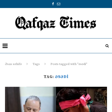
Əsas səhifə
Tags
Posts tagged with "əsədi"
TAG:
ƏSƏDI