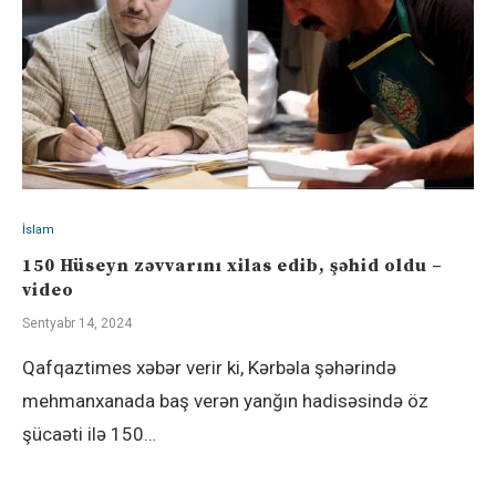
İslam
150 ​Hüseyn zəvvarını xilas edib, şəhid oldu –
video
Sentyabr 14, 2024
Qafqaztimes xəbər verir ki, Kərbəla şəhərində
mehmanxanada baş verən yanğın hadisəsində öz
şücaəti ilə 150…