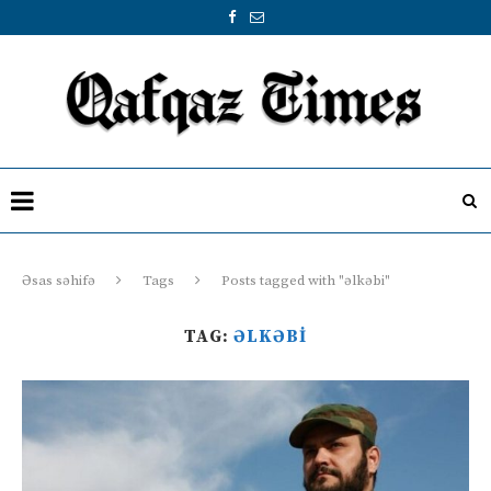
Əsas səhifə
Tags
Posts tagged with "əlkəbi"
TAG:
ƏLKƏBI