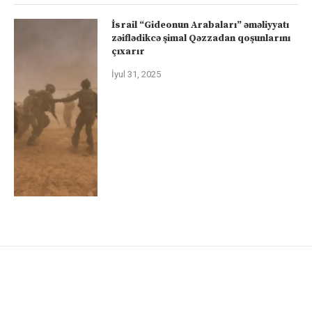
İsrail “Gideonun Arabaları” əməliyyatı
zəiflədikcə şimal Qəzzadan qoşunlarını
çıxarır
İyul 31, 2025