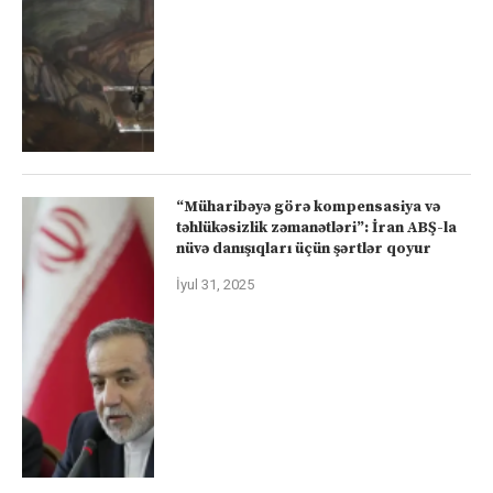
“Müharibəyə görə kompensasiya və
təhlükəsizlik zəmanətləri”: İran ABŞ-la
nüvə danışıqları üçün şərtlər qoyur
İyul 31, 2025