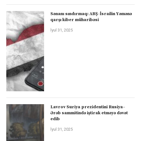
Sənanı sındırmaq: ABŞ-İsrailin Yəmənə
qarşı kiber müharibəsi
İyul 31, 2025
Lavrov Suriya prezidentini Rusiya–
Ərəb sammitində iştirak etməyə dəvət
edib
İyul 31, 2025