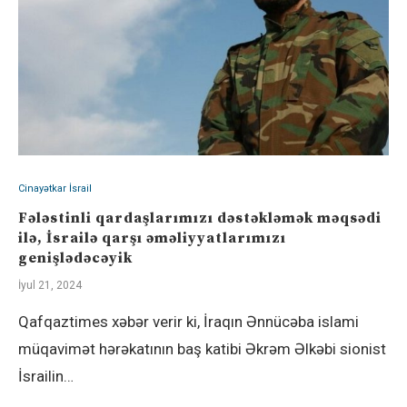
Cinayətkar İsrail
Fələstinli qardaşlarımızı dəstəkləmək məqsədi
ilə, İsrailə qarşı əməliyyatlarımızı
genişlədəcəyik
İyul 21, 2024
Qafqaztimes xəbər verir ki, İraqın Ənnücəba islami
müqavimət hərəkatının baş katibi Əkrəm Əlkəbi sionist
İsrailin…