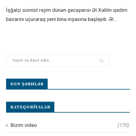
İşğalçı sionist rejim dünən gecəyarısı Əl Xəlilin qədim
bazarını uçuraraq yeni bina inşasına başlayıb. Əl…
SON ŞƏRHLƏR
KATEQORIYALAR
Bizim video
(170)