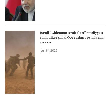
İsrail “Gideonun Arabaları” əməliyyatı
zəiflədikcə şimal Qəzzadan qoşunlarını
çıxarır
İyul 31, 2025