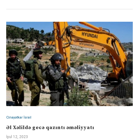
Cinayətkar İsrail
Əl Xəlildə gecə qazıntı əməliyyatı
İyul 12, 2023