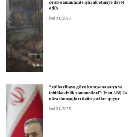
Ərəb sammitində iştirak etməyə dəvət
edib
İyul 31, 2025
“Müharibəyə görə kompensasiya və
təhlükəsizlik zəmanətləri”: İran ABŞ-la
nüvə danışıqları üçün şərtlər qoyur
İyul 31, 2025