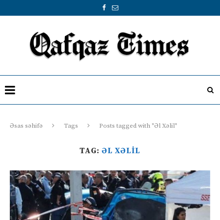
Əsas səhifə
Tags
Posts tagged with "Əl Xəlil"
TAG:
ƏL XƏLIL