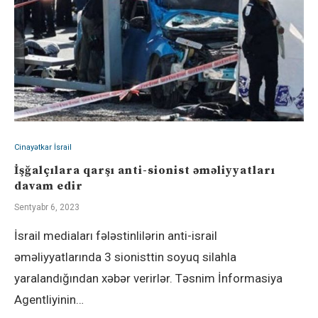
Cinayətkar İsrail
İşğalçılara qarşı anti-sionist əməliyyatları
davam edir
Sentyabr 6, 2023
İsrail mediaları fələstinlilərin anti-israil
əməliyyatlarında 3 sionisttin soyuq silahla
yaralandığından xəbər verirlər. Təsnim İnformasiya
Agentliyinin…