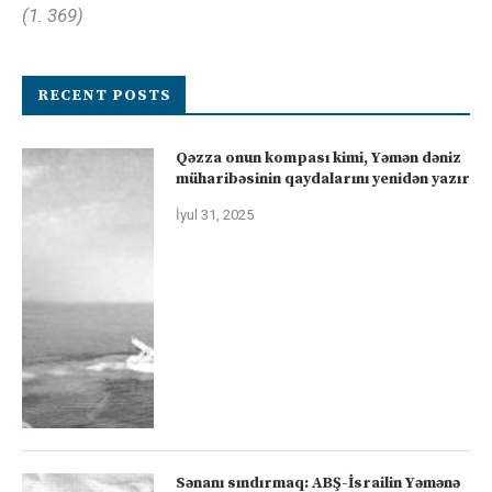
(1. 369)
RECENT POSTS
Qəzza onun kompası kimi, Yəmən dəniz
müharibəsinin qaydalarını yenidən yazır
İyul 31, 2025
Sənanı sındırmaq: ABŞ-İsrailin Yəmənə