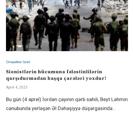
Cinayətkar İsrail
Sionistlərin hücumuna fələstinlilərin
qarşıdurmadan başqa çarələri yoxdur!
Aprel 4, 2023
Bu gün (4 aprel) İordan çayının qərb sahili, Beyt Ləhmin
cənubunda yerləşən Əl Dəhəşiyyə düşərgəsində…