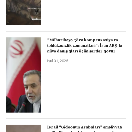
“Müharibəyə görə kompensasiya və
təhlükəsizlik zəmanətləri”: İran ABŞ-la
nüvə danışıqları üçün şərtlər qoyur
İyul 31, 2025
İsrail “Gideonun Arabaları” əməliyyatı