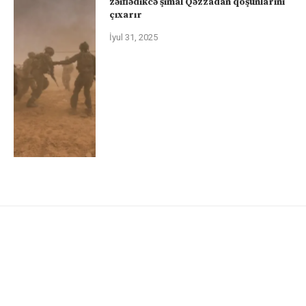
zəiflədikcə şimal Qəzzadan qoşunlarını
çıxarır
İyul 31, 2025