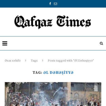
Əsas səhifə
Tags
Posts tagged with "Əl Dəhəşiyyə"
TAG:
ƏL DƏHƏŞIYYƏ