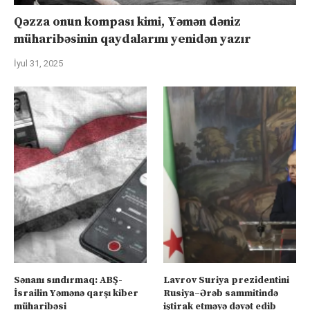
Qəzza onun kompası kimi, Yəmən dəniz
müharibəsinin qaydalarını yenidən yazır
İyul 31, 2025
Sənanı sındırmaq: ABŞ-
Lavrov Suriya prezidentini
İsrailin Yəmənə qarşı kiber
Rusiya–Ərəb sammitində
müharibəsi
iştirak etməyə dəvət edib