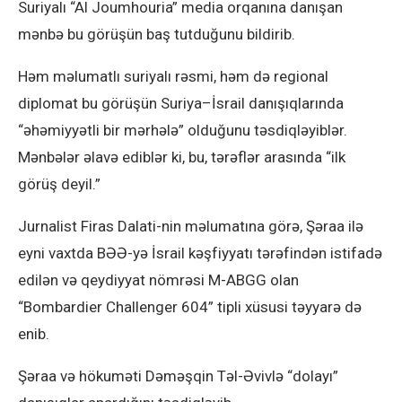
Suriyalı “Al Joumhouria” media orqanına danışan
mənbə bu görüşün baş tutduğunu bildirib.
Həm məlumatlı suriyalı rəsmi, həm də regional
diplomat bu görüşün Suriya–İsrail danışıqlarında
“əhəmiyyətli bir mərhələ” olduğunu təsdiqləyiblər.
Mənbələr əlavə ediblər ki, bu, tərəflər arasında “ilk
görüş deyil.”
Jurnalist Firas Dalati-nin məlumatına görə, Şəraa ilə
eyni vaxtda BƏƏ-yə İsrail kəşfiyyatı tərəfindən istifadə
edilən və qeydiyyat nömrəsi M-ABGG olan
“Bombardier Challenger 604” tipli xüsusi təyyarə də
enib.
Şəraa və hökuməti Dəməşqin Təl-Əvivlə “dolayı”