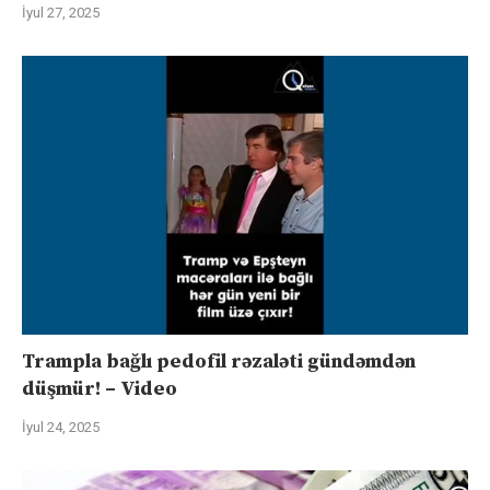
İyul 27, 2025
Trampla bağlı pedofil rəzaləti gündəmdən
düşmür! – Video
İyul 24, 2025