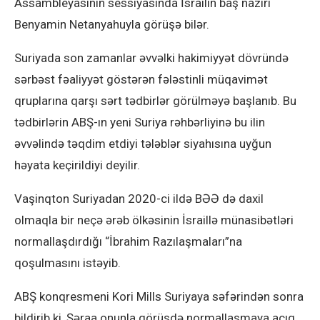
Assambleyasının sessiyasında İsrailin baş naziri
Benyamin Netanyahuyla görüşə bilər.
Suriyada son zamanlar əvvəlki hakimiyyət dövründə
sərbəst fəaliyyət göstərən fələstinli müqavimət
qruplarına qarşı sərt tədbirlər görülməyə başlanıb. Bu
tədbirlərin ABŞ-ın yeni Suriya rəhbərliyinə bu ilin
əvvəlində təqdim etdiyi tələblər siyahısına uyğun
həyata keçirildiyi deyilir.
Vaşinqton Suriyadan 2020-ci ildə BƏƏ də daxil
olmaqla bir neçə ərəb ölkəsinin İsraillə münasibətləri
normallaşdırdığı “İbrahim Razılaşmaları”na
qoşulmasını istəyib.
ABŞ konqresmeni Kori Mills Suriyaya səfərindən sonra
bildirib ki, Şəraa onunla görüşdə normallaşmaya açıq