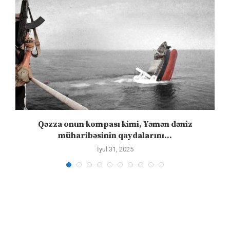
n
Qəzza onun kompası kimi, Yəmən dəniz
S
müharibəsinin qaydalarını...
İyul 31, 2025