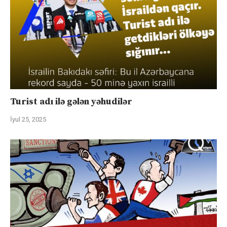
Turist adı ilə gələn yəhudilər
İyul 25, 2025