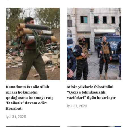
Kanadanın İsrailə silah
Misir yüzlərlə fələstinlini
ixracı hökumətin
“Qəzza təhlükəsizlik
qadağasına baxmayaraq
vəzifələri” üçün hazırlayır
‘fasiləsiz’ davam edir:
İyul 31, 2025
Hesabat
İyul 31, 2025