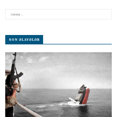
Search
SON ƏLAVƏLƏR