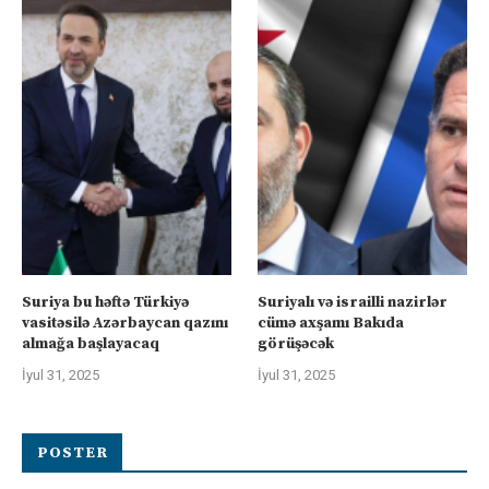
Suriya bu həftə Türkiyə
Suriyalı və israilli nazirlər
vasitəsilə Azərbaycan qazını
cümə axşamı Bakıda
almağa başlayacaq
görüşəcək
İyul 31, 2025
İyul 31, 2025
POSTER