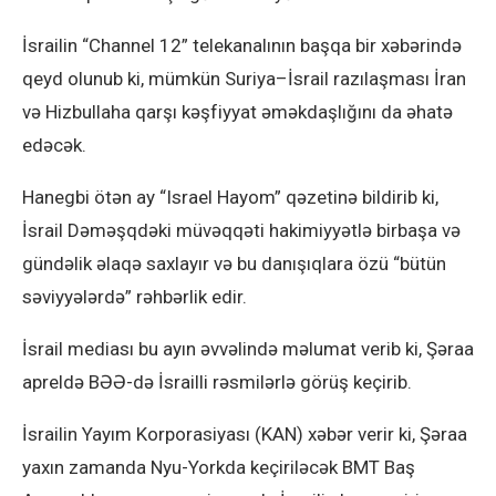
İsrailin “Channel 12” telekanalının başqa bir xəbərində
qeyd olunub ki, mümkün Suriya–İsrail razılaşması İran
və Hizbullaha qarşı kəşfiyyat əməkdaşlığını da əhatə
edəcək.
Hanegbi ötən ay “Israel Hayom” qəzetinə bildirib ki,
İsrail Dəməşqdəki müvəqqəti hakimiyyətlə birbaşa və
gündəlik əlaqə saxlayır və bu danışıqlara özü “bütün
səviyyələrdə” rəhbərlik edir.
İsrail mediası bu ayın əvvəlində məlumat verib ki, Şəraa
apreldə BƏƏ-də İsrailli rəsmilərlə görüş keçirib.
İsrailin Yayım Korporasiyası (KAN) xəbər verir ki, Şəraa
yaxın zamanda Nyu-Yorkda keçiriləcək BMT Baş