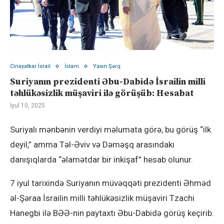
Cinayətkar İsrail
İslam
Yaxın Şərq
Suriyanın prezidenti Əbu-Dabidə İsrailin milli
təhlükəsizlik müşaviri ilə görüşüb: Hesabat
İyul 10, 2025
Suriyalı mənbənin verdiyi məlumata görə, bu görüş “ilk
deyil,” amma Təl-Əviv və Dəməşq arasındakı
danışıqlarda “əlamətdar bir inkişaf” hesab olunur.
7 iyul tarixində Suriyanın müvəqqəti prezidenti Əhməd
əl-Şəraa İsrailin milli təhlükəsizlik müşaviri Tzachi
Hanegbi ilə BƏƏ-nin paytaxtı Əbu-Dabidə görüş keçirib.