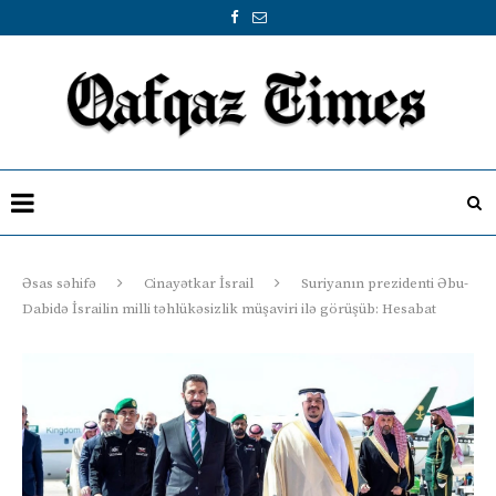
Əsas səhifə
Cinayətkar İsrail
Suriyanın prezidenti Əbu-
Dabidə İsrailin milli təhlükəsizlik müşaviri ilə görüşüb: Hesabat