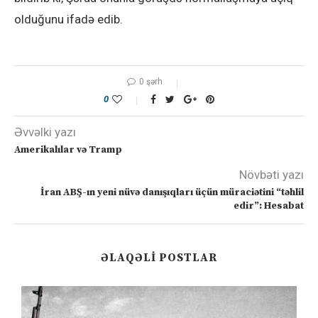
olduğunu ifadə edib.
0 şərh
0
Əvvəlki yazı
Amerikalılar və Tramp
Növbəti yazı
İran ABŞ-ın yeni nüvə danışıqları üçün müraciətini “təhlil
edir”: Hesabat
ƏLAQƏLI POSTLAR