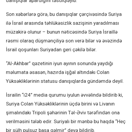
danışıqlar apardığını təsdiqləyib.
Son xəbərlərə görə, bu danışıqlar çərçivəsində Suriya
ilə İsrail arasında təhlükəsizlik sazişinin yaradılması
müzakirə olunur – bunun nəticəsində Suriya İsraillə
rəsmi olaraq düşmənçiliyə son verə bilər və əvəzində
İsrail qoşunları Suriyadan geri çəkilə bilər.
“Al-Akhbar” qəzetinin iyun ayının sonunda yaydığı
məlumata əsasən, hazırda işğal altındakı Colan
Yüksəkliklərinin statusu danışıqlarda gündəmdə deyil.
İsrailin “i24” media qurumu iyulun əvvəlində bildirib ki,
Suriya Colan Yüksəkliklərinin üçdə birini və Livanın
şimalındakı Tripoli şəhərinin Təl-Əviv tərəfindən ona
verilməsini tələb edir. Suriyalı bir mənbə bu haqda “Heç
bir sülh pulsuz başa gəlmir” deyə bildirib.