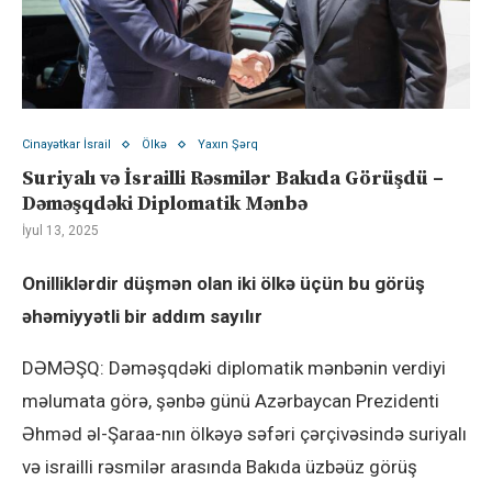
Cinayətkar İsrail
Ölkə
Yaxın Şərq
Suriyalı və İsrailli Rəsmilər Bakıda Görüşdü –
Dəməşqdəki Diplomatik Mənbə
İyul 13, 2025
Onilliklərdir düşmən olan iki ölkə üçün bu görüş
əhəmiyyətli bir addım sayılır
DƏMƏŞQ: Dəməşqdəki diplomatik mənbənin verdiyi
məlumata görə, şənbə günü Azərbaycan Prezidenti
Əhməd əl-Şaraa-nın ölkəyə səfəri çərçivəsində suriyalı
və israilli rəsmilər arasında Bakıda üzbəüz görüş