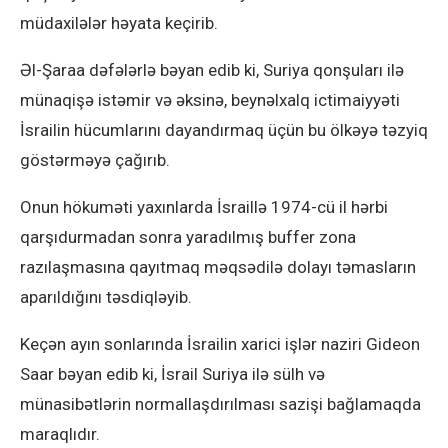
müdaxilələr həyata keçirib.
Əl-Şaraa dəfələrlə bəyan edib ki, Suriya qonşuları ilə
münaqişə istəmir və əksinə, beynəlxalq ictimaiyyəti
İsrailin hücumlarını dayandırmaq üçün bu ölkəyə təzyiq
göstərməyə çağırıb.
Onun hökuməti yaxınlarda İsraillə 1974-cü il hərbi
qarşıdurmadan sonra yaradılmış buffer zona
razılaşmasına qayıtmaq məqsədilə dolayı təmasların
aparıldığını təsdiqləyib.
Keçən ayın sonlarında İsrailin xarici işlər naziri Gideon
Saar bəyan edib ki, İsrail Suriya ilə sülh və
münasibətlərin normallaşdırılması sazişi bağlamaqda
maraqlıdır.