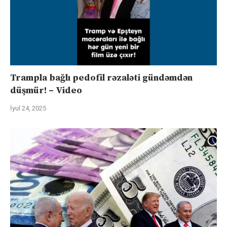
Trampla bağlı pedofil rəzaləti gündəmdən
düşmür! – Video
İyul 24, 2025