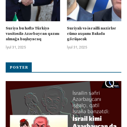
Suriya bu həftə Türkiyə
Suriyalı və israilli nazirlər
vasitəsilə Azərbaycan qazını
cümə axşamı Bakıda
almağa başlayacaq
görüşəcək
İyul 31, 2025
İyul 31, 2025
POSTER