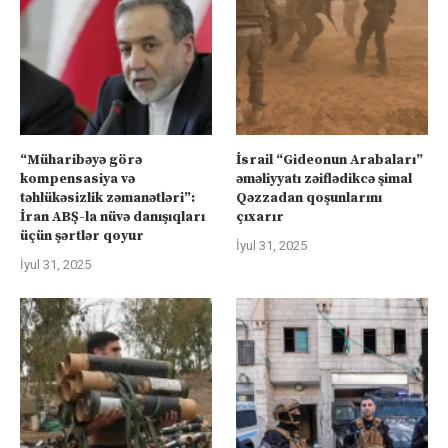
“Müharibəyə görə
İsrail “Gideonun Arabaları”
kompensasiya və
əməliyyatı zəiflədikcə şimal
təhlükəsizlik zəmanətləri”:
Qəzzadan qoşunlarını
İran ABŞ-la nüvə danışıqları
çıxarır
üçün şərtlər qoyur
İyul 31, 2025
İyul 31, 2025