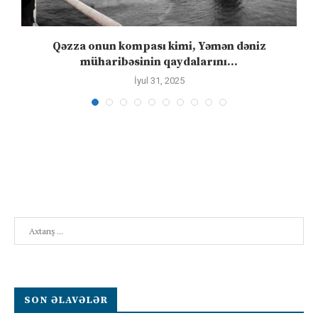
n
Qəzza onun kompası kimi, Yəmən dəniz
S
müharibəsinin qaydalarını...
İyul 31, 2025
Search
SON ƏLAVƏLƏR