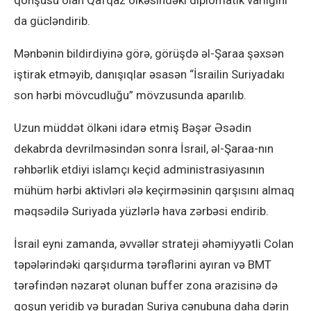
qonşusu olan Qafqaz ölkəsindəki diplomatik varlığını
da gücləndirib.
Mənbənin bildirdiyinə görə, görüşdə əl-Şaraa şəxsən
iştirak etməyib, danışıqlar əsasən “İsrailin Suriyadakı
son hərbi mövcudluğu” mövzusunda aparılıb.
Uzun müddət ölkəni idarə etmiş Bəşər Əsədin
dekabrda devrilməsindən sonra İsrail, əl-Şaraa-nın
rəhbərlik etdiyi islamçı keçid administrasiyasının
mühüm hərbi aktivləri ələ keçirməsinin qarşısını almaq
məqsədilə Suriyada yüzlərlə hava zərbəsi endirib.
İsrail eyni zamanda, əvvəllər strateji əhəmiyyətli Colan
təpələrindəki qarşıdurma tərəflərini ayıran və BMT
tərəfindən nəzarət olunan buffer zona ərazisinə də
qoşun yeridib və buradan Suriya cənubuna daha dərin