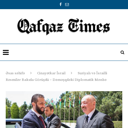
Əsas səhifə
Cinayətkar İsrail
Suriyalı və İsrailli
Rəsmilər Bakıda Görüşdü – Dəməşqdəki Diplomatik Mənbə