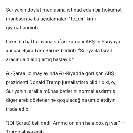
Suriyanın dövlət mediasına istinad edən bir hökumət
mənbəsi isə bu açıqlamaları “tezdir” kimi
qiymətləndirib.
Lakin bu həftə Livana səfəri zamanı ABŞ-ın Suriyaya
xüsusi elçisi Tom Barrak bildirib: “Suriya ilə İsrail
arasında dialoq artıq başlayıb.”
Əl-Şaraa ilə may ayında Ər-Riyadda görüşən ABŞ
prezidenti Donald Tramp jurnalistlərə bildirib ki, o,
Suriyanın İsraillə münasibətlərini normallaşdırmış
digər ərəb dövlətlərinə qoşulacağına ümid etdiyini
ifadə edib.
“(Əl-Şaraa) bəli dedi. Amma onların hələ çox işi var,” —
Tramp əlavə edib.