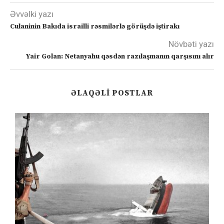
Əvvəlki yazı
Culaninin Bakıda israilli rəsmilərlə görüşdə iştirakı
Növbəti yazı
Yair Golan: Netanyahu qəsdən razılaşmanın qarşısını alır
ƏLAQƏLI POSTLAR