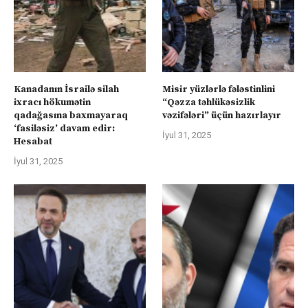
Kanadanın İsrailə silah
Misir yüzlərlə fələstinlini
ixracı hökumətin
“Qəzza təhlükəsizlik
qadağasına baxmayaraq
vəzifələri” üçün hazırlayır
‘fasiləsiz’ davam edir:
İyul 31, 2025
Hesabat
İyul 31, 2025