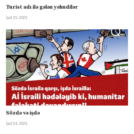
Turist adı ilə gələn yəhudilər
İyul 25, 2025
Sözdə və işdə
İyul 24, 2025