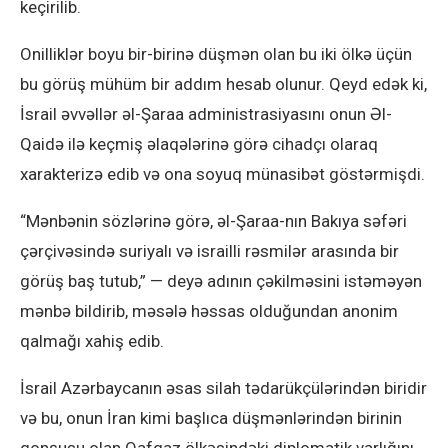
keçirilib.
Onilliklər boyu bir-birinə düşmən olan bu iki ölkə üçün
bu görüş mühüm bir addım hesab olunur. Qeyd edək ki,
İsrail əvvəllər əl-Şaraa administrasiyasını onun Əl-
Qaidə ilə keçmiş əlaqələrinə görə cihadçı olaraq
xarakterizə edib və ona soyuq münasibət göstərmişdi.
“Mənbənin sözlərinə görə, əl-Şaraa-nın Bakıya səfəri
çərçivəsində suriyalı və israilli rəsmilər arasında bir
görüş baş tutub,” — deyə adının çəkilməsini istəməyən
mənbə bildirib, məsələ həssas olduğundan anonim
qalmağı xahiş edib.
İsrail Azərbaycanın əsas silah tədarükçülərindən biridir
və bu, onun İran kimi başlıca düşmənlərindən birinin