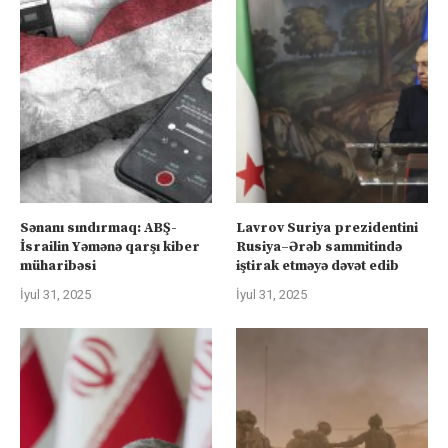
Sənanı sındırmaq: ABŞ-
Lavrov Suriya prezidentini
İsrailin Yəmənə qarşı kiber
Rusiya–Ərəb sammitində
müharibəsi
iştirak etməyə dəvət edib
İyul 31, 2025
İyul 31, 2025