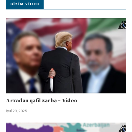
BIZIM VIDEO
Arxadan qəfil zərbə – Video
İyul 29, 2025