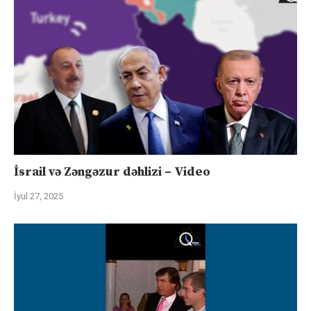
İsrail və Zəngəzur dəhlizi – Video
İyul 27, 2025