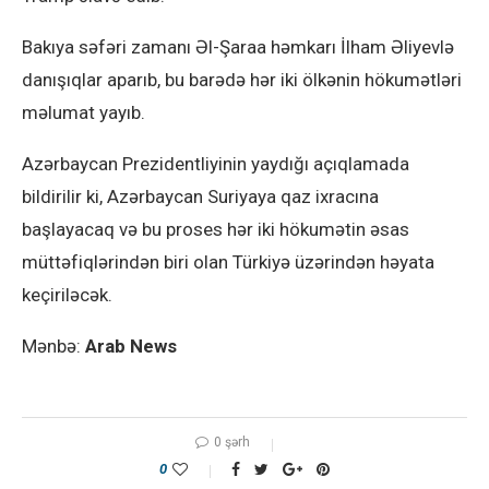
Bakıya səfəri zamanı Əl-Şaraa həmkarı İlham Əliyevlə
danışıqlar aparıb, bu barədə hər iki ölkənin hökumətləri
məlumat yayıb.
Azərbaycan Prezidentliyinin yaydığı açıqlamada
bildirilir ki, Azərbaycan Suriyaya qaz ixracına
başlayacaq və bu proses hər iki hökumətin əsas
müttəfiqlərindən biri olan Türkiyə üzərindən həyata
keçiriləcək.
Mənbə:
Arab News
0 şərh
0