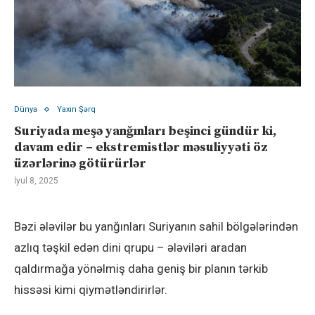
Dünya
Yaxın Şərq
Suriyada meşə yanğınları beşinci gündür ki,
davam edir – ekstremistlər məsuliyyəti öz
üzərlərinə götürürlər
İyul 8, 2025
Bəzi ələvilər bu yanğınları Suriyanın sahil bölgələrindən
azlıq təşkil edən dini qrupu – ələviləri aradan
qaldırmağa yönəlmiş daha geniş bir planın tərkib
hissəsi kimi qiymətləndirirlər.