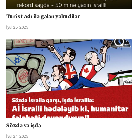
Turist adı ilə gələn yəhudilər
İyul 25, 2025
Sözdə və işdə
İyul 24, 2025