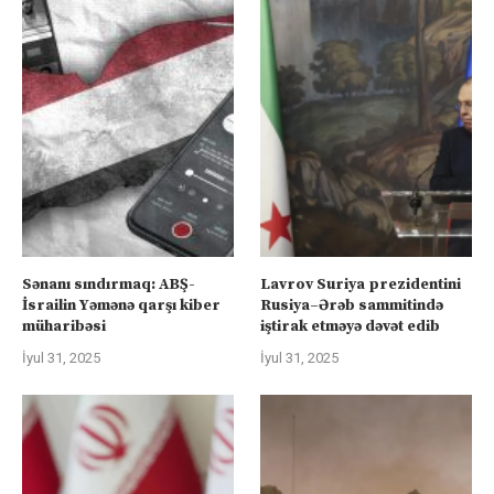
Sənanı sındırmaq: ABŞ-
Lavrov Suriya prezidentini
İsrailin Yəmənə qarşı kiber
Rusiya–Ərəb sammitində
müharibəsi
iştirak etməyə dəvət edib
İyul 31, 2025
İyul 31, 2025