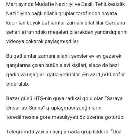
Mart ayında Müdafiə Nazirliyi və Daxili Təhlükəsizlik
Nazirliyinə bağlı silahlı qruplar tərəfindən həyata
keçirilən böyük qətliamlar zamanı silahlılar Qərdaha
şəhəri ətrafındakı meşələri bilərəkdən yandırdıqlarını
videoya çəkərək paylaşmışdılar.
Bu qətliamlar zamanı silahlı şəxslər ev-ev gəzərək
qarşılarına çıxan bütün ələvi kişiləri, eləcə də bəzi
qadın və uşaqları qətlə yetiriblər. Ən azı 1,600 nəfər
öldürülüb.
Bazar günü HTŞ-nin guya radikal qolu olan “Saraya
Ənsar əs-Sünnə” qruplaşması yanğınların
törədilməsinə görə məsuliyyəti öz üzərinə götürüb.
Teleqramda yayılan açıqlamada qrup bildirib: “Uca