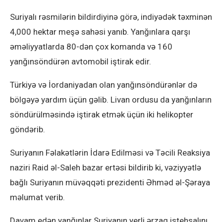
Suriyalı rəsmilərin bildirdiyinə görə, indiyədək təxminən
4,000 hektar meşə sahəsi yanıb. Yanğınlara qarşı
əməliyyatlarda 80-dən çox komanda və 160
yanğınsöndürən avtomobil iştirak edir.
Türkiyə və İordaniyadan olan yanğınsöndürənlər də
bölgəyə yardım üçün gəlib. Livan ordusu da yanğınların
söndürülməsində iştirak etmək üçün iki helikopter
göndərib.
Suriyanın Fəlakətlərin İdarə Edilməsi və Təcili Reaksiya
naziri Raid əl-Saleh bazar ertəsi bildirib ki, vəziyyətlə
bağlı Suriyanın müvəqqəti prezidenti Əhməd əl-Şəraya
məlumat verib.
Davam edən yanğınlar Suriyanın yerli ərzaq istehsalını