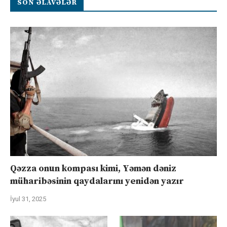
SON ƏLAVƏLƏR
Qəzza onun kompası kimi, Yəmən dəniz
müharibəsinin qaydalarını yenidən yazır
İyul 31, 2025