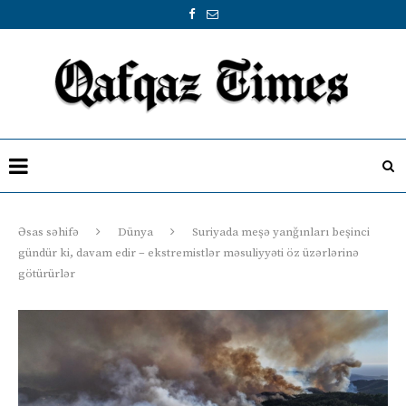
Əsas səhifə
Dünya
Suriyada meşə yanğınları beşinci
gündür ki, davam edir – ekstremistlər məsuliyyəti öz üzərlərinə
götürürlər