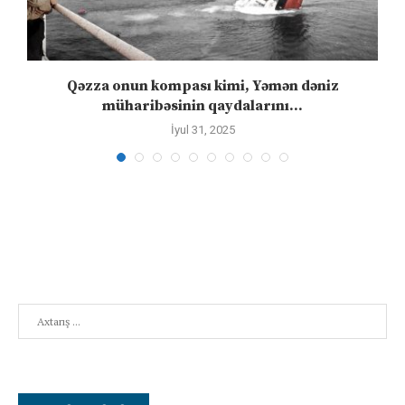
n
Qəzza onun kompası kimi, Yəmən dəniz
S
müharibəsinin qaydalarını...
İyul 31, 2025
Search