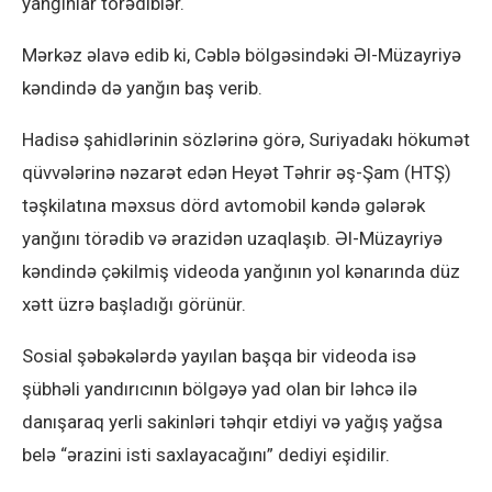
yanğınlar törədiblər.
Mərkəz əlavə edib ki, Cəblə bölgəsindəki Əl-Müzayriyə
kəndində də yanğın baş verib.
Hadisə şahidlərinin sözlərinə görə, Suriyadakı hökumət
qüvvələrinə nəzarət edən Heyət Təhrir əş-Şam (HTŞ)
təşkilatına məxsus dörd avtomobil kəndə gələrək
yanğını törədib və ərazidən uzaqlaşıb. Əl-Müzayriyə
kəndində çəkilmiş videoda yanğının yol kənarında düz
xətt üzrə başladığı görünür.
Sosial şəbəkələrdə yayılan başqa bir videoda isə
şübhəli yandırıcının bölgəyə yad olan bir ləhcə ilə
danışaraq yerli sakinləri təhqir etdiyi və yağış yağsa
belə “ərazini isti saxlayacağını” dediyi eşidilir.