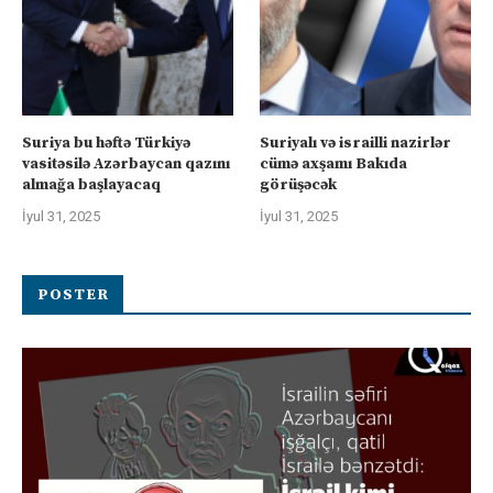
Suriya bu həftə Türkiyə
Suriyalı və israilli nazirlər
vasitəsilə Azərbaycan qazını
cümə axşamı Bakıda
almağa başlayacaq
görüşəcək
İyul 31, 2025
İyul 31, 2025
POSTER