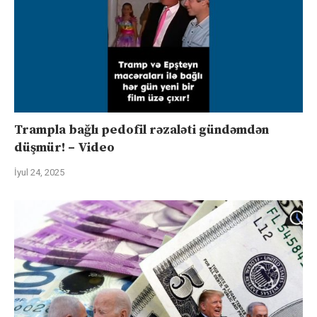
Trampla bağlı pedofil rəzaləti gündəmdən
düşmür! – Video
İyul 24, 2025