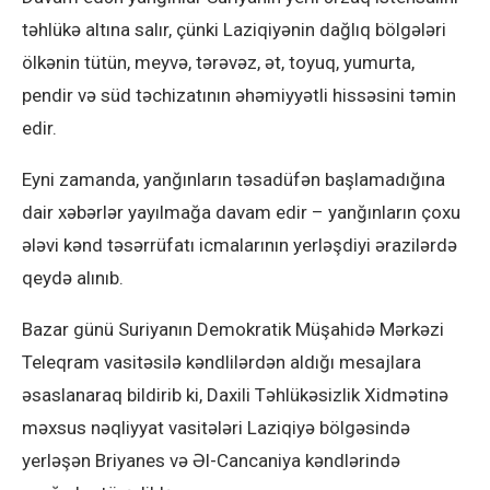
təhlükə altına salır, çünki Laziqiyənin dağlıq bölgələri
ölkənin tütün, meyvə, tərəvəz, ət, toyuq, yumurta,
pendir və süd təchizatının əhəmiyyətli hissəsini təmin
edir.
Eyni zamanda, yanğınların təsadüfən başlamadığına
dair xəbərlər yayılmağa davam edir – yanğınların çoxu
ələvi kənd təsərrüfatı icmalarının yerləşdiyi ərazilərdə
qeydə alınıb.
Bazar günü Suriyanın Demokratik Müşahidə Mərkəzi
Teleqram vasitəsilə kəndlilərdən aldığı mesajlara
əsaslanaraq bildirib ki, Daxili Təhlükəsizlik Xidmətinə
məxsus nəqliyyat vasitələri Laziqiyə bölgəsində
yerləşən Briyanes və Əl-Cancaniya kəndlərində