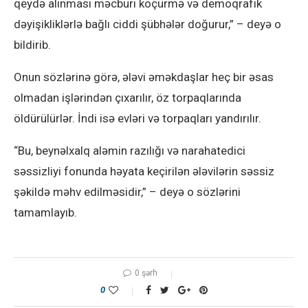
qeydə alınması məcburi köçürmə və demoqrafik
dəyişikliklərlə bağlı ciddi şübhələr doğurur,” – deyə o
bildirib.
Onun sözlərinə görə, ələvi əməkdaşlar heç bir əsas
olmadan işlərindən çıxarılır, öz torpaqlarında
öldürülürlər. İndi isə evləri və torpaqları yandırılır.
“Bu, beynəlxalq aləmin razılığı və narahatedici
səssizliyi fonunda həyata keçirilən ələvilərin səssiz
şəkildə məhv edilməsidir,” – deyə o sözlərini
tamamlayıb.
0 şərh
0