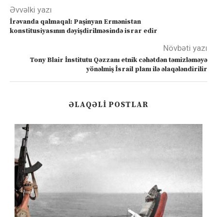
Əvvəlki yazı
İrəvanda qalmaqal: Paşinyan Ermənistan
konstitusiyasının dəyişdirilməsində israr edir
Növbəti yazı
Tony Blair İnstitutu Qəzzanı etnik cəhətdən təmizləməyə
yönəlmiş İsrail planı ilə əlaqələndirilir
ƏLAQƏLI POSTLAR