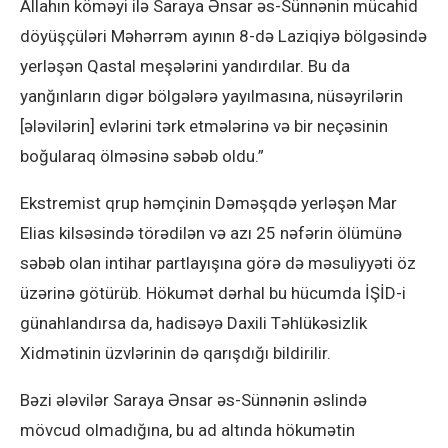
Allahın köməyi ilə Saraya Ənsar əs-Sünnənin mücahid
döyüşçüləri Məhərrəm ayının 8-də Laziqiyə bölgəsində
yerləşən Qastal meşələrini yandırdılar. Bu da
yanğınların digər bölgələrə yayılmasına, nüsəyrilərin
[ələvilərin] evlərini tərk etmələrinə və bir neçəsinin
boğularaq ölməsinə səbəb oldu.”
Ekstremist qrup həmçinin Dəməşqdə yerləşən Mar
Elias kilsəsində törədilən və azı 25 nəfərin ölümünə
səbəb olan intihar partlayışına görə də məsuliyyəti öz
üzərinə götürüb. Hökumət dərhal bu hücumda İŞİD-i
günahlandırsa da, hadisəyə Daxili Təhlükəsizlik
Xidmətinin üzvlərinin də qarışdığı bildirilir.
Bəzi ələvilər Saraya Ənsar əs-Sünnənin əslində
mövcud olmadığına, bu ad altında hökumətin