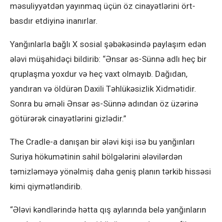
məsuliyyətdən yayınmaq üçün öz cinayətlərini ört-
basdır etdiyinə inanırlar.
Yanğınlarla bağlı X sosial şəbəkəsində paylaşım edən
ələvi müşahidəçi bildirib: “Ənsar əs-Sünnə adlı heç bir
qruplaşma yoxdur və heç vaxt olmayıb. Dağıdan,
yandıran və öldürən Daxili Təhlükəsizlik Xidmətidir.
Sonra bu əməli Ənsar əs-Sünnə adından öz üzərinə
götürərək cinayətlərini gizlədir.”
The Cradle-a danışan bir ələvi kişi isə bu yanğınları
Suriya hökumətinin sahil bölgələrini ələvilərdən
təmizləməyə yönəlmiş daha geniş planın tərkib hissəsi
kimi qiymətləndirib.
“Ələvi kəndlərində hətta qış aylarında belə yanğınların