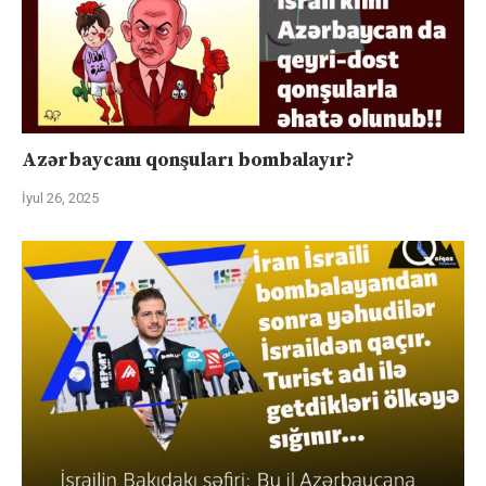
Azərbaycanı qonşuları bombalayır?
İyul 26, 2025