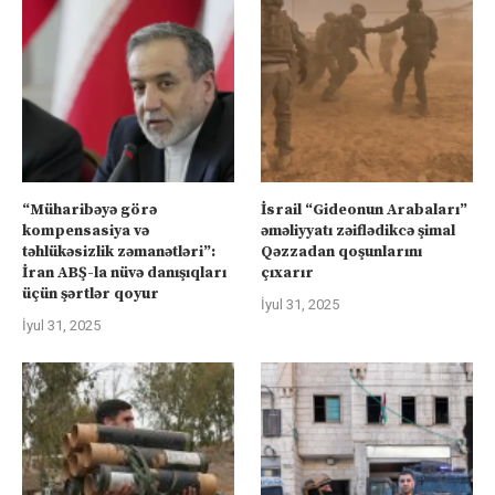
“Müharibəyə görə
İsrail “Gideonun Arabaları”
kompensasiya və
əməliyyatı zəiflədikcə şimal
təhlükəsizlik zəmanətləri”:
Qəzzadan qoşunlarını
İran ABŞ-la nüvə danışıqları
çıxarır
üçün şərtlər qoyur
İyul 31, 2025
İyul 31, 2025