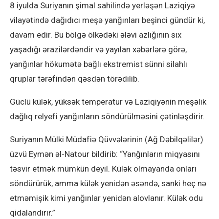
8 iyulda Suriyanın şimal sahilində yerləşən Laziqiyə
vilayətində dağıdıcı meşə yanğınları beşinci gündür ki,
davam edir. Bu bölgə ölkədəki ələvi azlığının sıx
yaşadığı ərazilərdəndir və yayılan xəbərlərə görə,
yanğınlar hökumətə bağlı ekstremist sünni silahlı
qruplar tərəfindən qəsdən törədilib.
Güclü külək, yüksək temperatur və Laziqiyənin meşəlik
dağlıq relyefi yanğınların söndürülməsini çətinləşdirir.
Suriyanın Mülki Müdafiə Qüvvələrinin (Ağ Dəbilqəlilər)
üzvü Eymən əl-Natour bildirib: “Yanğınların miqyasını
təsvir etmək mümkün deyil. Külək olmayanda onları
söndürürük, amma külək yenidən əsəndə, sanki heç nə
etməmişik kimi yanğınlar yenidən alovlanır. Külək odu
qidalandırır.”