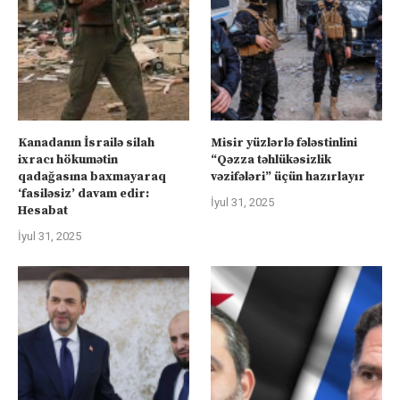
Kanadanın İsrailə silah
Misir yüzlərlə fələstinlini
ixracı hökumətin
“Qəzza təhlükəsizlik
qadağasına baxmayaraq
vəzifələri” üçün hazırlayır
‘fasiləsiz’ davam edir:
İyul 31, 2025
Hesabat
İyul 31, 2025