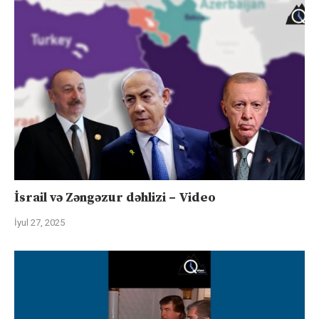
İsrail və Zəngəzur dəhlizi – Video
İyul 27, 2025