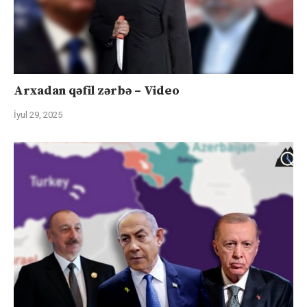
Arxadan qəfil zərbə – Video
İyul 29, 2025