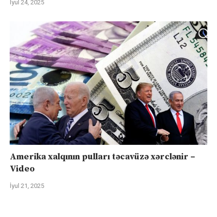
İyul 24, 2025
Amerika xalqının pulları təcavüzə xərclənir –
Video
İyul 21, 2025