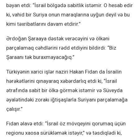
bəyan etdi: “İsrail bölgədə sabitlik istəmir. O hesab edir
ki, vahid bir Suriya onun maraqlarına uyğun deyil və bu
kimi təxribatlarını davam etdirir.”
Ərdoğan Şaraaya dəstək verəcəyini və ölkəni
parçalamaq cəhdlərini rədd etdiyini bildirdi: “Biz
Şaraanı tək buraxmayacağıq.”
Türkiyənin xarici işlər naziri Hakan Fidan da İsrailin
hərəkətlərini qınayaraq xəbərdarlıq etdi ki, “İsrail
ətrafında sabit bir ölkə görmək istəmir və Süveyda
əyalətindəki zorakı iğtişaşlarla Suriyanı parçalamağa
çalışır.”
Fidan əlavə etdi: “İsrail öz mövqeyini qorumaq üçün
regionu xaosa sürükləmək istəyir,” və təsdiqlədi ki,