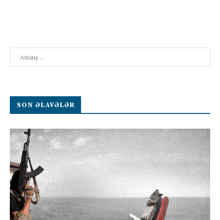
Search
SON ƏLAVƏLƏR