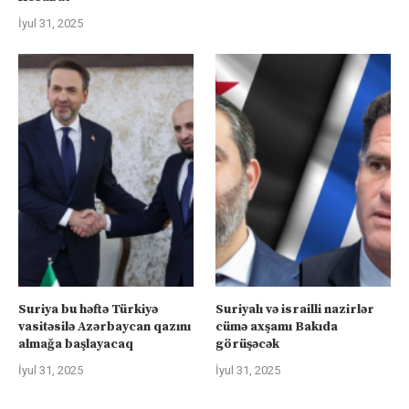
İyul 31, 2025
Suriya bu həftə Türkiyə
Suriyalı və israilli nazirlər
vasitəsilə Azərbaycan qazını
cümə axşamı Bakıda
almağa başlayacaq
görüşəcək
İyul 31, 2025
İyul 31, 2025