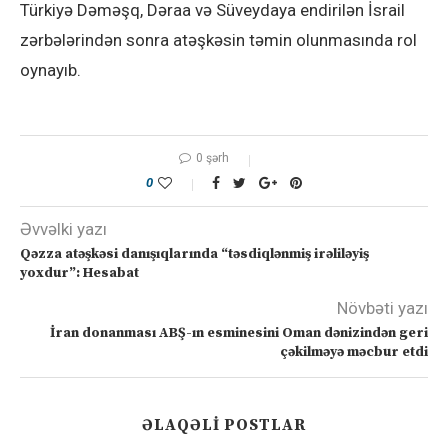
Türkiyə Dəməşq, Dəraa və Süveydaya endirilən İsrail
zərbələrindən sonra atəşkəsin təmin olunmasında rol
oynayıb.
0 şərh
0
Əvvəlki yazı
Qəzza atəşkəsi danışıqlarında “təsdiqlənmiş irəliləyiş
yoxdur”: Hesabat
Növbəti yazı
İran donanması ABŞ-ın esminesini Oman dənizindən geri
çəkilməyə məcbur etdi
ƏLAQƏLI POSTLAR