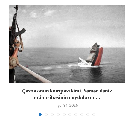
n
Qəzza onun kompası kimi, Yəmən dəniz
S
müharibəsinin qaydalarını...
İyul 31, 2025