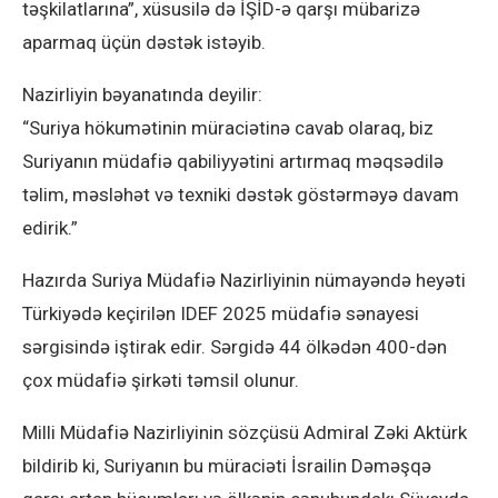
təşkilatlarına”, xüsusilə də İŞİD-ə qarşı mübarizə
aparmaq üçün dəstək istəyib.
Nazirliyin bəyanatında deyilir:
“Suriya hökumətinin müraciətinə cavab olaraq, biz
Suriyanın müdafiə qabiliyyətini artırmaq məqsədilə
təlim, məsləhət və texniki dəstək göstərməyə davam
edirik.”
Hazırda Suriya Müdafiə Nazirliyinin nümayəndə heyəti
Türkiyədə keçirilən IDEF 2025 müdafiə sənayesi
sərgisində iştirak edir. Sərgidə 44 ölkədən 400-dən
çox müdafiə şirkəti təmsil olunur.
Milli Müdafiə Nazirliyinin sözçüsü Admiral Zəki Aktürk
bildirib ki, Suriyanın bu müraciəti İsrailin Dəməşqə