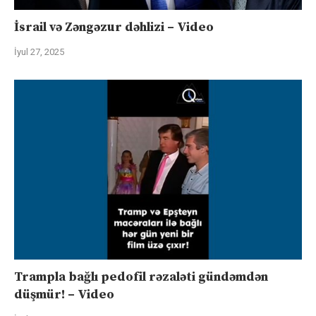
İsrail və Zəngəzur dəhlizi – Video
İyul 27, 2025
Trampla bağlı pedofil rəzaləti gündəmdən
düşmür! – Video