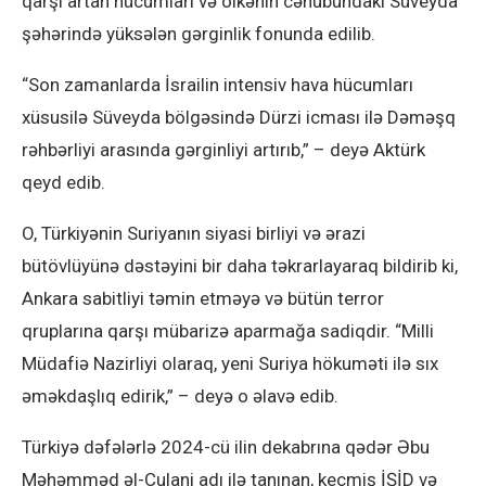
qarşı artan hücumları və ölkənin cənubundakı Süveyda
şəhərində yüksələn gərginlik fonunda edilib.
“Son zamanlarda İsrailin intensiv hava hücumları
xüsusilə Süveyda bölgəsində Dürzi icması ilə Dəməşq
rəhbərliyi arasında gərginliyi artırıb,” – deyə Aktürk
qeyd edib.
O, Türkiyənin Suriyanın siyasi birliyi və ərazi
bütövlüyünə dəstəyini bir daha təkrarlayaraq bildirib ki,
Ankara sabitliyi təmin etməyə və bütün terror
qruplarına qarşı mübarizə aparmağa sadiqdir. “Milli
Müdafiə Nazirliyi olaraq, yeni Suriya hökuməti ilə sıx
əməkdaşlıq edirik,” – deyə o əlavə edib.
Türkiyə dəfələrlə 2024-cü ilin dekabrına qədər Əbu
Məhəmməd əl-Culani adı ilə tanınan, keçmiş İŞİD və