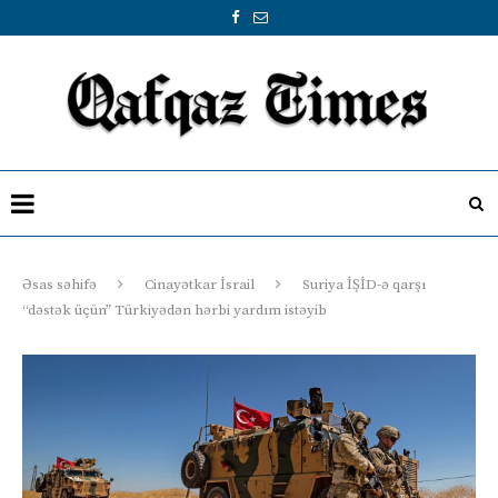
Əsas səhifə
Cinayətkar İsrail
Suriya İŞİD-ə qarşı
“dəstək üçün” Türkiyədən hərbi yardım istəyib