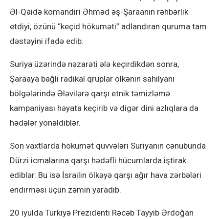
Əl-Qaidə komandiri Əhməd əş-Şaraanın rəhbərlik
etdiyi, özünü “keçid hökuməti” adlandıran quruma tam
dəstəyini ifadə edib.
Suriya üzərində nəzarəti ələ keçirdikdən sonra,
Şaraaya bağlı radikal qruplar ölkənin sahilyanı
bölgələrində Ələvilərə qarşı etnik təmizləmə
kampaniyası həyata keçirib və digər dini azlıqlara da
hədələr yönəldiblər.
Son vaxtlarda hökumət qüvvələri Suriyanın cənubunda
Dürzi icmalarına qarşı hədəfli hücumlarda iştirak
ediblər. Bu isə İsrailin ölkəyə qarşı ağır hava zərbələri
endirməsi üçün zəmin yaradıb.
20 iyulda Türkiyə Prezidenti Rəcəb Tayyib Ərdoğan