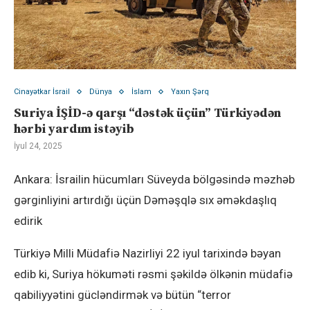
Cinayətkar İsrail
Dünya
İslam
Yaxın Şərq
Suriya İŞİD-ə qarşı “dəstək üçün” Türkiyədən
hərbi yardım istəyib
İyul 24, 2025
Ankara: İsrailin hücumları Süveyda bölgəsində məzhəb
gərginliyini artırdığı üçün Dəməşqlə sıx əməkdaşlıq
edirik
Türkiyə Milli Müdafiə Nazirliyi 22 iyul tarixində bəyan
edib ki, Suriya hökuməti rəsmi şəkildə ölkənin müdafiə
qabiliyyətini gücləndirmək və bütün “terror