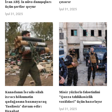
İran ABŞ-la nüvə danışıqları
çıxarır
üçün şərtlər qoyur
İyul 31, 2025
İyul 31, 2025
Kanadanın İsrailə silah
Misir yüzlərlə fələstinlini
ixracı hökumətin
“Qəzza təhlükəsizlik
qadağasına baxmayaraq
vəzifələri” üçün hazırlayır
‘fasiləsiz’ davam edir:
İyul 31, 2025
Hesabat