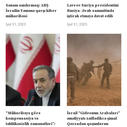
Sənanı sındırmaq: ABŞ-
Lavrov Suriya prezidentini
İsrailin Yəmənə qarşı kiber
Rusiya–Ərəb sammitində
müharibəsi
iştirak etməyə dəvət edib
İyul 31, 2025
İyul 31, 2025
“Müharibəyə görə
İsrail “Gideonun Arabaları”
kompensasiya və
əməliyyatı zəiflədikcə şimal
təhlükəsizlik zəmanətləri”:
Qəzzadan qoşunlarını