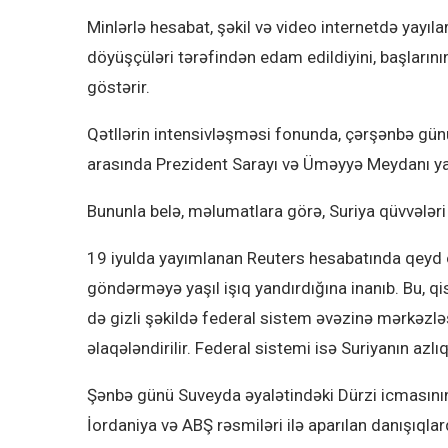
Minlərlə hesabat, şəkil və video internetdə yayıl
döyüşçüləri tərəfindən edam edildiyini, başlarının
göstərir.
Qətllərin intensivləşməsi fonunda, çərşənbə günü
arasında Prezident Sarayı və Üməyyə Meydanı yax
Bununla belə, məlumatlara görə, Suriya qüvvələri
19 iyulda yayımlanan Reuters hesabatında qeyd o
göndərməyə yaşıl işıq yandırdığına inanıb. Bu, 
də gizli şəkildə federal sistem əvəzinə mərkəzləş
əlaqələndirilir. Federal sistemi isə Suriyanın azlı
Şənbə günü Suveyda əyalətindəki Dürzi icmasının
İordaniya və ABŞ rəsmiləri ilə aparılan danışıqla