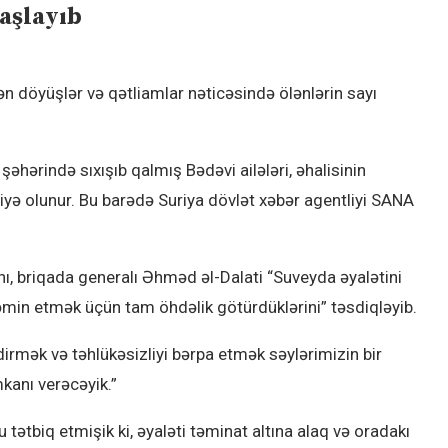
başlayıb
ən döyüşlər və qətliamlar nəticəsində ölənlərin sayı
hərində sıxışıb qalmış Bədəvi ailələri, əhalisinin
liyə olunur. Bu barədə Suriya dövlət xəbər agentliyi SANA
ı, briqada generalı Əhməd əl-Dalati “Suveyda əyalətini
təmin etmək üçün tam öhdəlik götürdüklərini” təsdiqləyib.
irmək və təhlükəsizliyi bərpa etmək səylərimizin bir
mkanı verəcəyik.”
tətbiq etmişik ki, əyaləti təminat altına alaq və oradakı