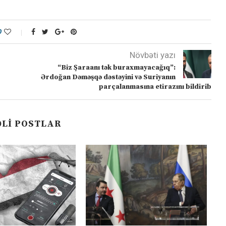
0
Növbəti yazı
“Biz Şaraanı tək buraxmayacağıq”:
Ərdoğan Dəməşqə dəstəyini və Suriyanın
parçalanmasına etirazını bildirib
LI POSTLAR