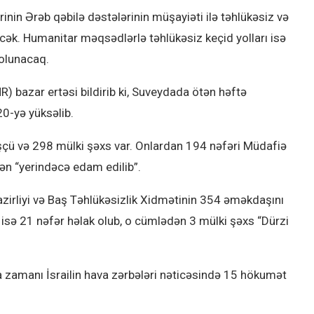
nin Ərəb qəbilə dəstələrinin müşayiəti ilə təhlükəsiz və
əcək. Humanitar məqsədlərlə təhlükəsiz keçid yolları isə
 olunacaq.
 bazar ertəsi bildirib ki, Suveydada ötən həftə
20-yə yüksəlib.
üşçü və 298 mülki şəxs var. Onlardan 194 nəfəri Müdafiə
ndən “yerindəcə edam edilib”.
irliyi və Baş Təhlükəsizlik Xidmətinin 354 əməkdaşını
sə 21 nəfər həlak olub, o cümlədən 3 mülki şəxs “Dürzi
a zamanı İsrailin hava zərbələri nəticəsində 15 hökumət