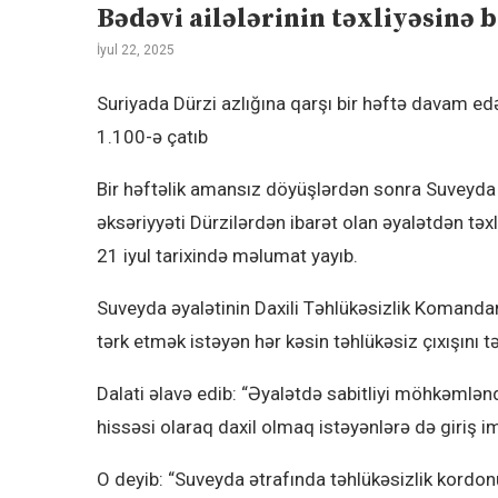
Bədəvi ailələrinin təxliyəsinə 
İyul 22, 2025
Suriyada Dürzi azlığına qarşı bir həftə davam ed
1.100-ə çatıb
Bir həftəlik amansız döyüşlərdən sonra Suveyda şə
əksəriyyəti Dürzilərdən ibarət olan əyalətdən təx
21 iyul tarixində məlumat yayıb.
Suveyda əyalətinin Daxili Təhlükəsizlik Komandan
tərk etmək istəyən hər kəsin təhlükəsiz çıxışını 
Dalati əlavə edib: “Əyalətdə sabitliyi möhkəmlənd
hissəsi olaraq daxil olmaq istəyənlərə də giriş i
O deyib: “Suveyda ətrafında təhlükəsizlik kordonu 