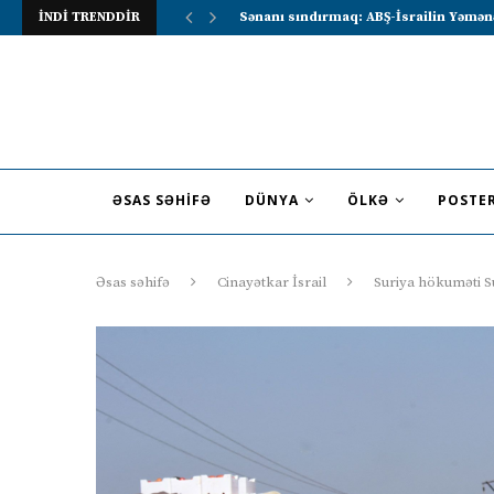
İNDİ TRENDDİR
Lavrov Suriya prezidentini Rusiya–Ərə
ƏSAS SƏHIFƏ
DÜNYA
ÖLKƏ
POSTE
Əsas səhifə
Cinayətkar İsrail
Suriya hökuməti Su