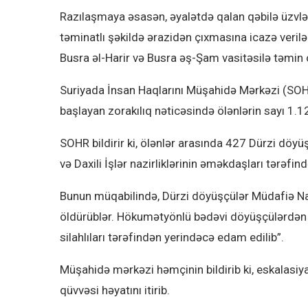
Razılaşmaya əsasən, əyalətdə qalan qəbilə üzvləri
təminatlı şəkildə ərazidən çıxmasına icazə veril
Busra əl-Harir və Busra əş-Şam vasitəsilə təmin
Suriyada İnsan Haqlarını Müşahidə Mərkəzi (SOHR)
başlayan zorakılıq nəticəsində ölənlərin sayı 1.1
SOHR bildirir ki, ölənlər arasında 427 Dürzi döy
və Daxili İşlər nazirliklərinin əməkdaşları tərəfi
Bunun müqabilində, Dürzi döyüşçülər Müdafiə Naz
öldürüblər. Hökumətyönlü bədəvi döyüşçülərdən i
silahlıları tərəfindən yerindəcə edam edilib”.
Müşahidə mərkəzi həmçinin bildirib ki, eskalasiy
qüvvəsi həyatını itirib.