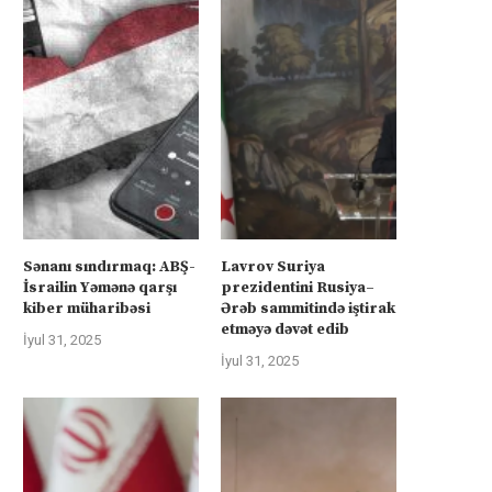
Sənanı sındırmaq: ABŞ-
Lavrov Suriya
İsrailin Yəmənə qarşı
prezidentini Rusiya–
kiber müharibəsi
Ərəb sammitində iştirak
etməyə dəvət edib
İyul 31, 2025
İyul 31, 2025