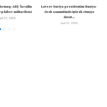
dırmaq: ABŞ-İsrailin
Lavrov Suriya prezidentini Rusiya–
“M
şı kiber müharibəsi
Ərəb sammitində iştirak etməyə
dəvət...
yul 31, 2025
İyul 31, 2025