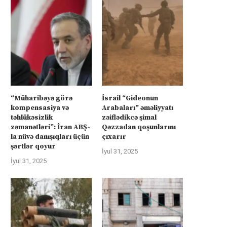
“Müharibəyə görə
İsrail “Gideonun
kompensasiya və
Arabaları” əməliyyatı
təhlükəsizlik
zəiflədikcə şimal
zəmanətləri”: İran ABŞ-
Qəzzadan qoşunlarını
la nüvə danışıqları üçün
çıxarır
şərtlər qoyur
İyul 31, 2025
İyul 31, 2025