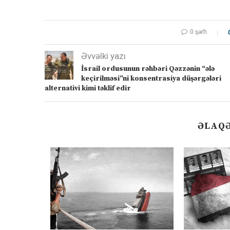
0 şərh
Əvvəlki yazı
İsrail ordusunun rəhbəri Qəzzənin “ələ
keçirilməsi”ni konsentrasiya düşərgələri
alternativi kimi təklif edir
ƏLAQƏ