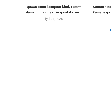
ızlanmadan
Qəzza onun kompası kimi, Yəmən
Sənanı sın
ayacaq” –
dəniz müharibəsinin qaydalarını...
Yəmənə qar
İyul 31, 2025
İ