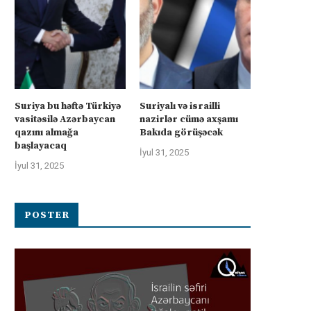
Suriya bu həftə Türkiyə
Suriyalı və israilli
vasitəsilə Azərbaycan
nazirlər cümə axşamı
qazını almağa
Bakıda görüşəcək
başlayacaq
İyul 31, 2025
İyul 31, 2025
POSTER