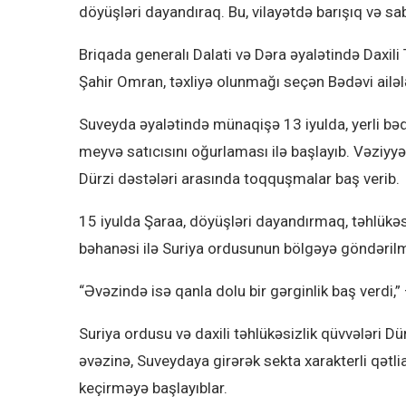
döyüşləri dayandıraq. Bu, vilayətdə barışıq və s
Briqada generalı Dalati və Dəra əyalətində Daxil
Şahir Omran, təxliyə olunmağı seçən Bədəvi ailələr
Suveyda əyalətində münaqişə 13 iyulda, yerli bəd
meyvə satıcısını oğurlaması ilə başlayıb. Vəziyyət t
Dürzi dəstələri arasında toqquşmalar baş verib.
15 iyulda Şaraa, döyüşləri dayandırmaq, təhlükəs
bəhanəsi ilə Suriya ordusunun bölgəyə göndərilm
“Əvəzində isə qanla dolu bir gərginlik baş verdi,”
Suriya ordusu və daxili təhlükəsizlik qüvvələri Dü
əvəzinə, Suveydaya girərək sekta xarakterli qət
keçirməyə başlayıblar.