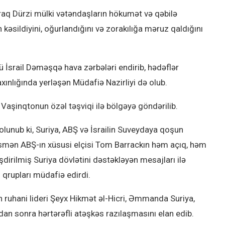
araq Dürzi mülki vətəndaşların hökumət və qəbilə
 kəsildiyini, oğurlandığını və zorakılığa məruz qaldığını
 İsrail Dəməşqə hava zərbələri endirib, hədəflər
ınlığında yerləşən Müdafiə Nazirliyi də olub.
 Vaşinqtonun özəl təşviqi ilə bölgəyə göndərilib.
lunub ki, Suriya, ABŞ və İsrailin Suveydaya qoşun
qismən ABŞ-ın xüsusi elçisi Tom Barrackın həm açıq, həm
dirilmiş Suriya dövlətini dəstəkləyən mesajları ilə
q qrupları müdafiə edirdi.
 ruhani lideri Şeyx Hikmət əl-Hicri, Əmmanda Suriya,
rdan sonra hərtərəfli atəşkəs razılaşmasını elan edib.