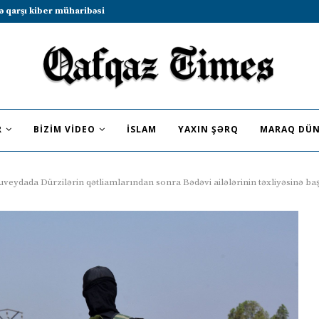
b sammitində iştirak etməyə dəvət...
R
BIZIM VIDEO
İSLAM
YAXIN ŞƏRQ
MARAQ DÜN
veydada Dürzilərin qətliamlarından sonra Bədəvi ailələrinin təxliyəsinə ba