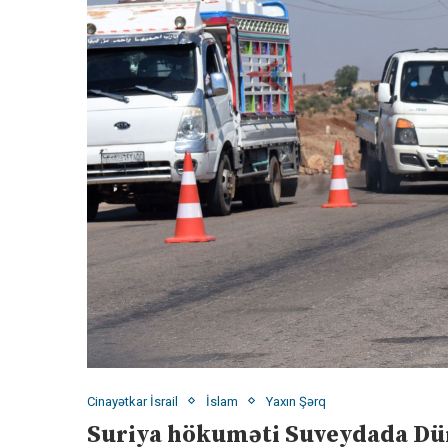
Cinayətkar İsrail
İslam
Yaxın Şərq
Suriya hökuməti Suveydada Dür