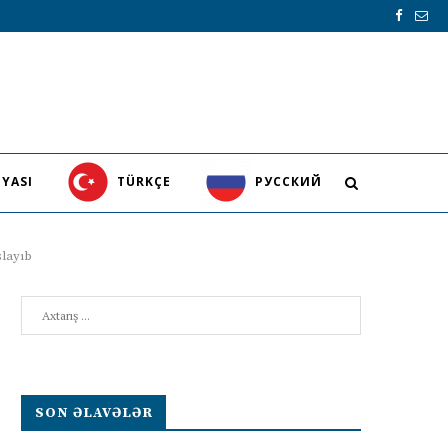
YASI
TÜRKÇE
PУССКИЙ
şlayıb
Search
SON ƏLAVƏLƏR