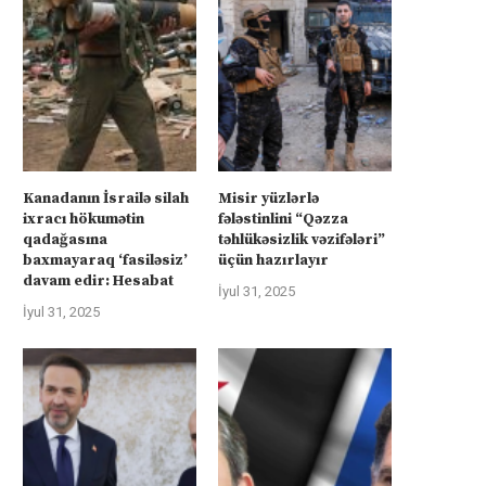
Kanadanın İsrailə silah
Misir yüzlərlə
ixracı hökumətin
fələstinlini “Qəzza
qadağasına
təhlükəsizlik vəzifələri”
baxmayaraq ‘fasiləsiz’
üçün hazırlayır
davam edir: Hesabat
İyul 31, 2025
İyul 31, 2025