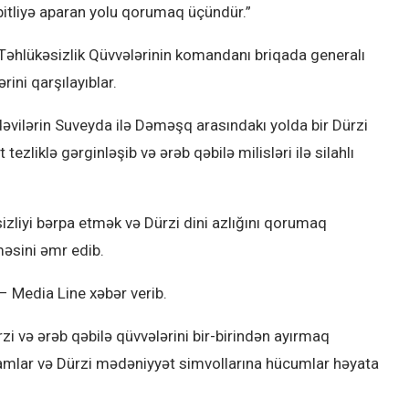
abitliyə aparan yolu qorumaq üçündür.”
i Təhlükəsizlik Qüvvələrinin komandanı briqada generalı
ini qarşılayıblar.
əvilərin Suveyda ilə Dəməşq arasındakı yolda bir Dürzi
ezliklə gərginləşib və ərəb qəbilə milisləri ilə silahlı
izliyi bərpa etmək və Dürzi dini azlığını qorumaq
əsini əmr edib.
 – Media Line xəbər verib.
rzi və ərəb qəbilə qüvvələrini bir-birindən ayırmaq
liamlar və Dürzi mədəniyyət simvollarına hücumlar həyata