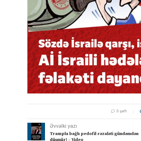
0 şərh
Əvvəlki yazı
Trampla bağlı pedofil rəzaləti gündəmdən
düşmür! – Video