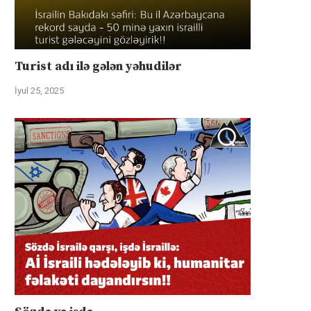
Turist adı ilə gələn yəhudilər
İyul 25, 2025