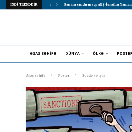
İNDİ TRENDDİR
Lavrov Suriya prezidentini Rusiya–Ərə
ƏSAS SƏHIFƏ
DÜNYA
ÖLKƏ
POSTE
Əsas səhifə
Poster
Sözdə və işdə