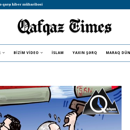
b sammitində iştirak etməyə dəvət...
R
BIZIM VIDEO
İSLAM
YAXIN ŞƏRQ
MARAQ DÜN