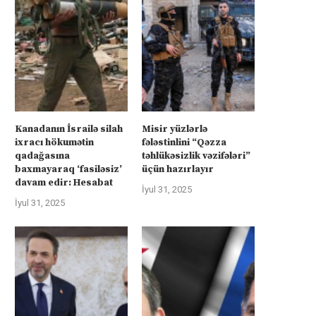
Kanadanın İsrailə silah
Misir yüzlərlə
ixracı hökumətin
fələstinlini “Qəzza
qadağasına
təhlükəsizlik vəzifələri”
baxmayaraq ‘fasiləsiz’
üçün hazırlayır
davam edir: Hesabat
İyul 31, 2025
İyul 31, 2025
Bakı Kiyevin yanında
Rus bombaları başımız üstü
İyul 21, 2025
İyul 20, 2025