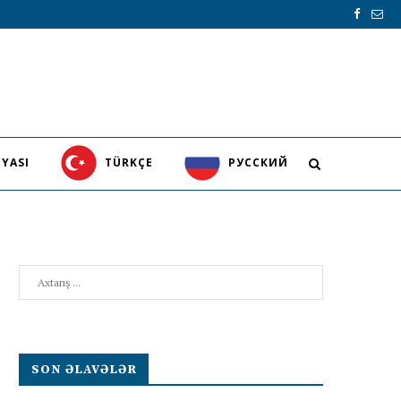
YASI
TÜRKÇE
PУССКИЙ
Search
SON ƏLAVƏLƏR