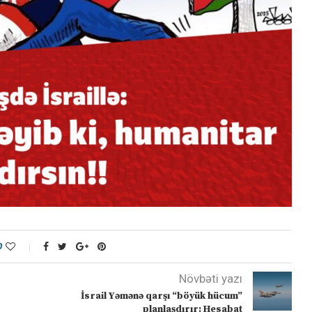
0
Növbəti yazı
İsrail Yəmənə qarşı “böyük hücum”
planlaşdırır: Hesabat