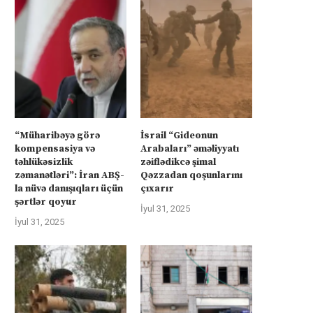
“Müharibəyə görə
İsrail “Gideonun
kompensasiya və
Arabaları” əməliyyatı
təhlükəsizlik
zəiflədikcə şimal
zəmanətləri”: İran ABŞ-
Qəzzadan qoşunlarını
la nüvə danışıqları üçün
çıxarır
şərtlər qoyur
İyul 31, 2025
İyul 31, 2025