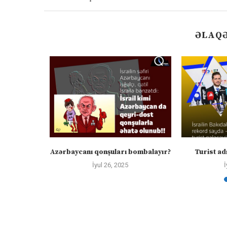
ƏLAQƏ
nə qarşı
Azərbaycanı qonşuları bombalayır?
Turist adı
İyul 26, 2025
İ