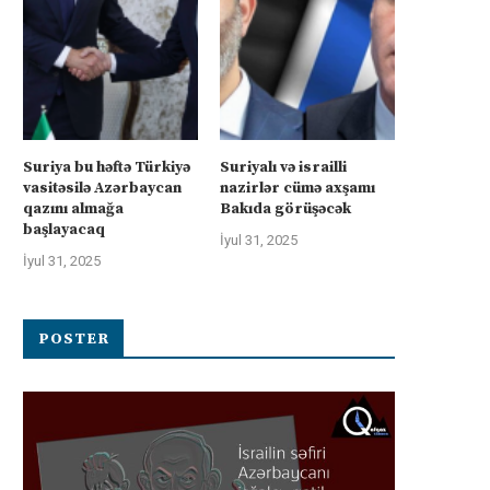
Suriya bu həftə Türkiyə
Suriyalı və israilli
vasitəsilə Azərbaycan
nazirlər cümə axşamı
qazını almağa
Bakıda görüşəcək
başlayacaq
İyul 31, 2025
İyul 31, 2025
POSTER