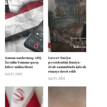
Sənanı sındırmaq: ABŞ-
Lavrov Suriya
İsrailin Yəmənə qarşı
prezidentini Rusiya–
kiber müharibəsi
Ərəb sammitində iştirak
etməyə dəvət edib
İyul 31, 2025
İyul 31, 2025