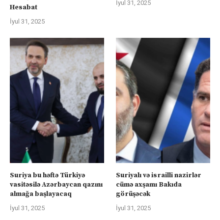
İyul 31, 2025
Hesabat
İyul 31, 2025
Suriya bu həftə Türkiyə
Suriyalı və israilli nazirlər
vasitəsilə Azərbaycan qazını
cümə axşamı Bakıda
almağa başlayacaq
görüşəcək
İyul 31, 2025
İyul 31, 2025