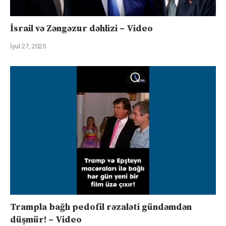
İsrail və Zəngəzur dəhlizi – Video
İyul 27, 2025
Trampla bağlı pedofil rəzaləti gündəmdən
düşmür! – Video