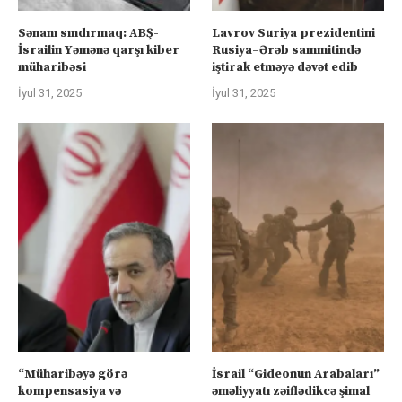
Sənanı sındırmaq: ABŞ-
Lavrov Suriya prezidentini
İsrailin Yəmənə qarşı kiber
Rusiya–Ərəb sammitində
müharibəsi
iştirak etməyə dəvət edib
İyul 31, 2025
İyul 31, 2025
“Müharibəyə görə
İsrail “Gideonun Arabaları”
kompensasiya və
əməliyyatı zəiflədikcə şimal