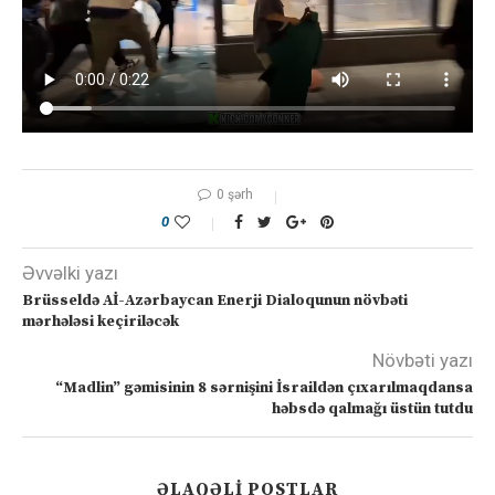
0 şərh
0
Əvvəlki yazı
Brüsseldə Aİ-Azərbaycan Enerji Dialoqunun növbəti
mərhələsi keçiriləcək
Növbəti yazı
“Madlin” gəmisinin 8 sərnişini İsraildən çıxarılmaqdansa
həbsdə qalmağı üstün tutdu
ƏLAQƏLI POSTLAR