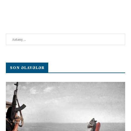
Search
SON ƏLAVƏLƏR