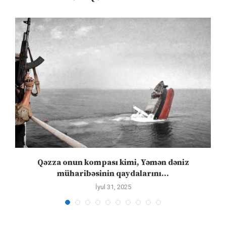
”
Qəzza onun kompası kimi, Yəmən dəniz
S
müharibəsinin qaydalarını...
İyul 31, 2025