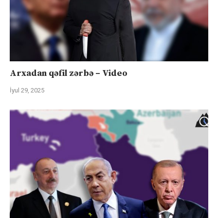
Arxadan qəfil zərbə – Video
İyul 29, 2025