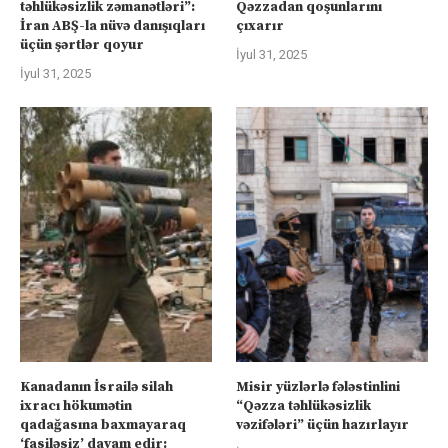
təhlükəsizlik zəmanətləri”:
Qəzzadan qoşunlarını
İran ABŞ-la nüvə danışıqları
çıxarır
üçün şərtlər qoyur
İyul 31, 2025
İyul 31, 2025
Kanadanın İsrailə silah
Misir yüzlərlə fələstinlini
ixracı hökumətin
“Qəzza təhlükəsizlik
qadağasına baxmayaraq
vəzifələri” üçün hazırlayır
‘fasiləsiz’ davam edir: