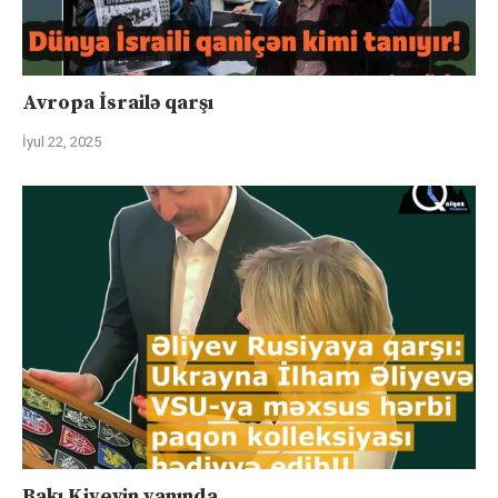
Avropa İsrailə qarşı
İyul 22, 2025
Bakı Kiyevin yanında