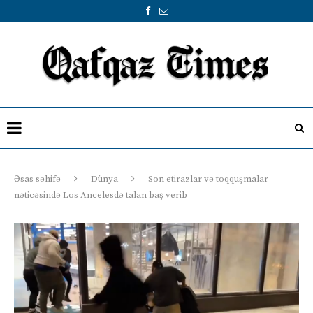
Əsas səhifə
Dünya
Son etirazlar və toqquşmalar
nəticəsində Los Ancelesdə talan baş verib