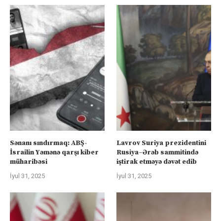
Sənanı sındırmaq: ABŞ-
Lavrov Suriya prezidentini
İsrailin Yəmənə qarşı kiber
Rusiya–Ərəb sammitində
müharibəsi
iştirak etməyə dəvət edib
İyul 31, 2025
İyul 31, 2025