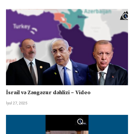
İsrail və Zəngəzur dəhlizi – Video
İyul 27, 2025