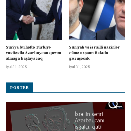
Suriya bu həftə Türkiyə
Suriyalı və israilli nazirlər
vasitəsilə Azərbaycan qazını
cümə axşamı Bakıda
almağa başlayacaq
görüşəcək
İyul 31, 2025
İyul 31, 2025
POSTER