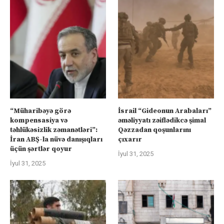
“Müharibəyə görə
İsrail “Gideonun Arabaları”
kompensasiya və
əməliyyatı zəiflədikcə şimal
təhlükəsizlik zəmanətləri”:
Qəzzadan qoşunlarını
İran ABŞ-la nüvə danışıqları
çıxarır
üçün şərtlər qoyur
İyul 31, 2025
İyul 31, 2025