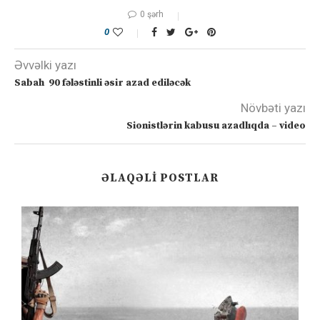
0 şərh
0
Əvvəlki yazı
Sabah 90 fələstinli əsir azad ediləcək
Növbəti yazı
Sionistlərin kabusu azadlıqda – video
ƏLAQƏLI POSTLAR