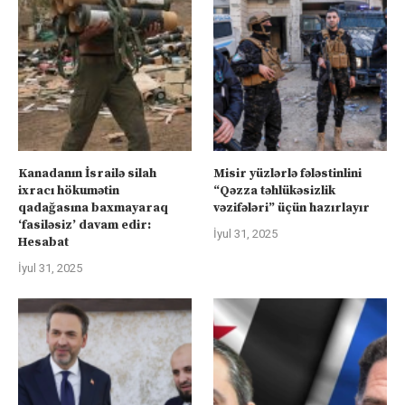
Kanadanın İsrailə silah
Misir yüzlərlə fələstinlini
ixracı hökumətin
“Qəzza təhlükəsizlik
qadağasına baxmayaraq
vəzifələri” üçün hazırlayır
‘fasiləsiz’ davam edir:
İyul 31, 2025
Hesabat
İyul 31, 2025