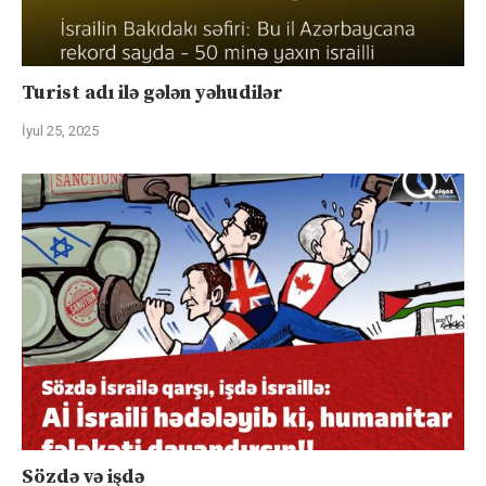
Turist adı ilə gələn yəhudilər
İyul 25, 2025
Sözdə və işdə