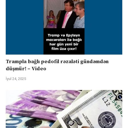
Trampla bağlı pedofil rəzaləti gündəmdən
düşmür! – Video
İyul 24, 2025