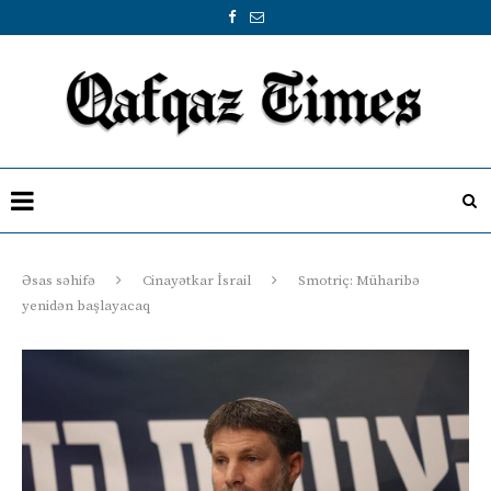
Əsas səhifə
Cinayətkar İsrail
Smotriç: Müharibə
yenidən başlayacaq