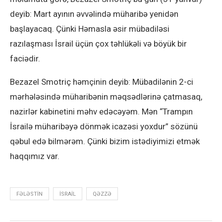
deyib: Mart ayının əvvəlində müharibə yenidən
başlayacaq. Çünki Həmasla əsir mübadiləsi
razılaşması İsrail üçün çox təhlükəli və böyük bir
faciədir.
Bezazel Smotriç həmçinin deyib: Mübadilənin 2-ci
mərhələsində müharibənin məqsədlərinə çatmasaq,
nazirlər kabinetini məhv edəcəyəm. Mən “Trampın
İsrailə müharibəyə dönmək icazəsi yoxdur” sözünü
qəbul edə bilmərəm. Çünki bizim istədiyimizi etmək
haqqımız var.
FƏLƏSTIN
ISRAIL
QƏZZƏ