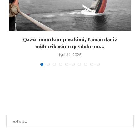
Qəzza onun kompası kimi, Yəmən dəniz
S
müharibəsinin qaydalarını...
İyul 31, 2025
Search