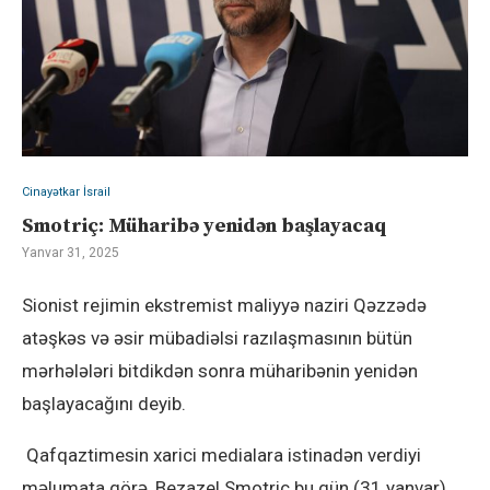
Cinayətkar İsrail
Smotriç: Müharibə yenidən başlayacaq
Yanvar 31, 2025
Sionist rejimin ekstremist maliyyə naziri Qəzzədə
atəşkəs və əsir mübadiəlsi razılaşmasının bütün
mərhələləri bitdikdən sonra müharibənin yenidən
başlayacağını deyib.
Qafqaztimesin xarici medialara istinadən verdiyi
məlumata görə, Bezazel Smotriç bu gün (31 yanvar)