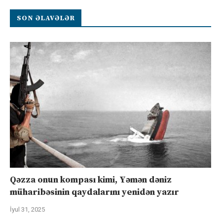
SON ƏLAVƏLƏR
Qəzza onun kompası kimi, Yəmən dəniz
müharibəsinin qaydalarını yenidən yazır
İyul 31, 2025