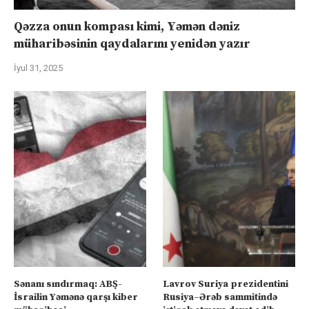
Qəzza onun kompası kimi, Yəmən dəniz
müharibəsinin qaydalarını yenidən yazır
İyul 31, 2025
Sənanı sındırmaq: ABŞ-
Lavrov Suriya prezidentini
İsrailin Yəmənə qarşı kiber
Rusiya–Ərəb sammitində