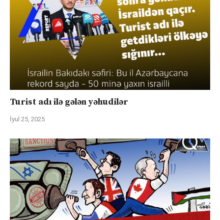
Turist adı ilə gələn yəhudilər
İyul 25, 2025