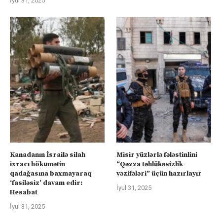
İyul 31, 2025
Kanadanın İsrailə silah
Misir yüzlərlə fələstinlini
ixracı hökumətin
“Qəzza təhlükəsizlik
qadağasına baxmayaraq
vəzifələri” üçün hazırlayır
‘fasiləsiz’ davam edir:
İyul 31, 2025
Hesabat
İyul 31, 2025