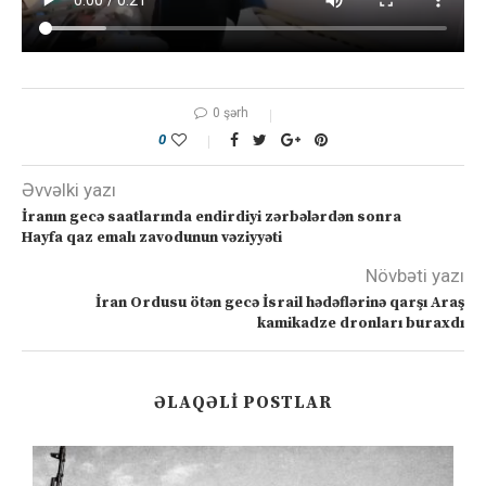
0 şərh
0
Əvvəlki yazı
İranın gecə saatlarında endirdiyi zərbələrdən sonra
Hayfa qaz emalı zavodunun vəziyyəti
Növbəti yazı
İran Ordusu ötən gecə İsrail hədəflərinə qarşı Araş
kamikadze dronları buraxdı
ƏLAQƏLI POSTLAR