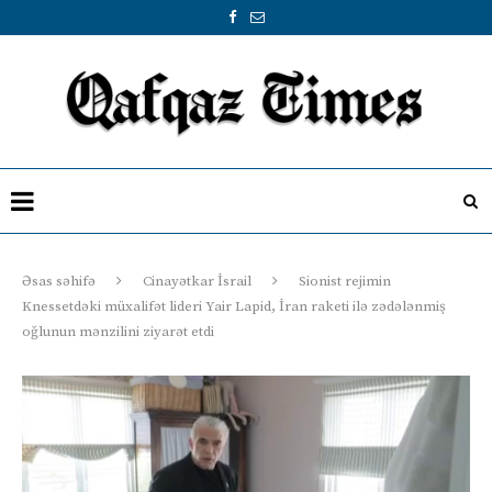
Əsas səhifə
Cinayətkar İsrail
Sionist rejimin
Knessetdəki müxalifət lideri Yair Lapid, İran raketi ilə zədələnmiş
oğlunun mənzilini ziyarət etdi