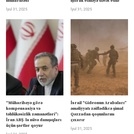
müharibəsi
iştirak etməyə dəvət edib
İyul 31, 2025
İyul 31, 2025
“Müharibəyə görə
İsrail “Gideonun Arabaları”
kompensasiya və
əməliyyatı zəiflədikcə şimal
təhlükəsizlik zəmanətləri”:
Qəzzadan qoşunlarını
İran ABŞ-la nüvə danışıqları
çıxarır
üçün şərtlər qoyur
İyul 31, 2025