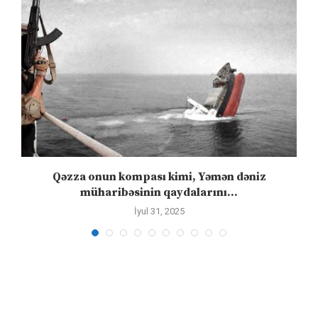
n
Qəzza onun kompası kimi, Yəmən dəniz
S
müharibəsinin qaydalarını...
İyul 31, 2025