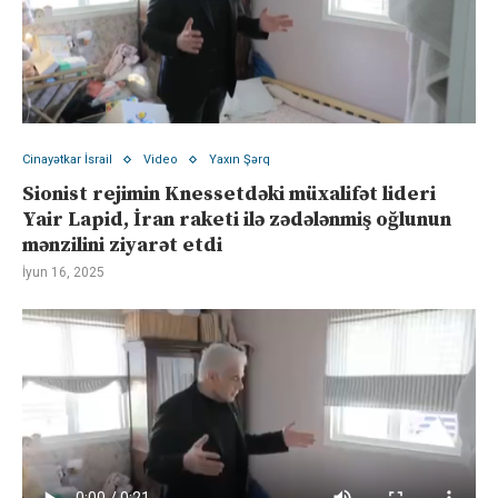
Cinayətkar İsrail
Video
Yaxın Şərq
Sionist rejimin Knessetdəki müxalifət lideri
Yair Lapid, İran raketi ilə zədələnmiş oğlunun
mənzilini ziyarət etdi
İyun 16, 2025