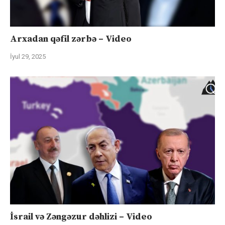
Arxadan qəfil zərbə – Video
İyul 29, 2025
İsrail və Zəngəzur dəhlizi – Video