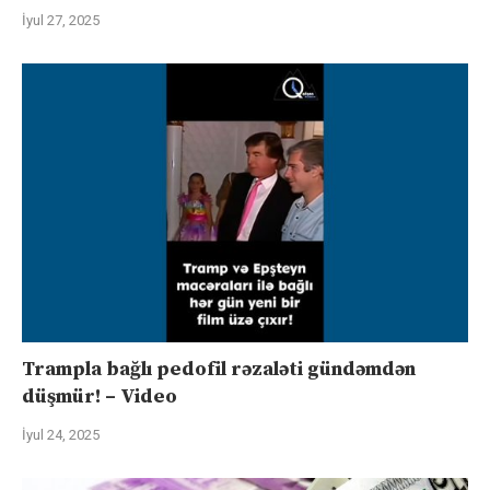
İyul 27, 2025
Trampla bağlı pedofil rəzaləti gündəmdən
düşmür! – Video
İyul 24, 2025