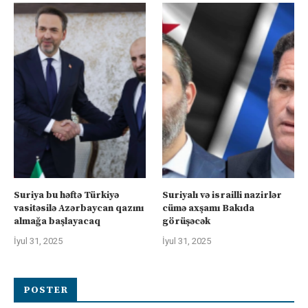
Suriya bu həftə Türkiyə
Suriyalı və israilli nazirlər
vasitəsilə Azərbaycan qazını
cümə axşamı Bakıda
almağa başlayacaq
görüşəcək
İyul 31, 2025
İyul 31, 2025
POSTER