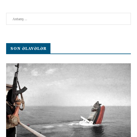
Search
SON ƏLAVƏLƏR