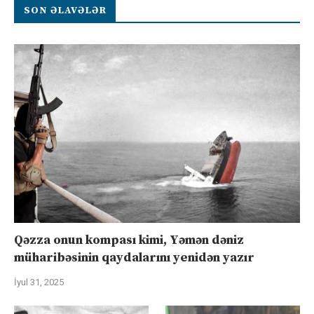
SON ƏLAVƏLƏR
Qəzza onun kompası kimi, Yəmən dəniz
müharibəsinin qaydalarını yenidən yazır
İyul 31, 2025