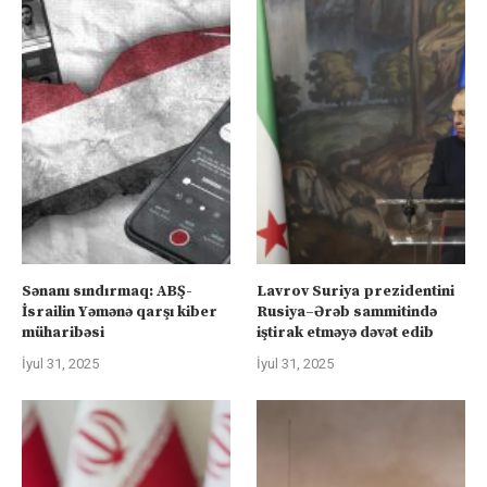
Sənanı sındırmaq: ABŞ-
Lavrov Suriya prezidentini
İsrailin Yəmənə qarşı kiber
Rusiya–Ərəb sammitində
müharibəsi
iştirak etməyə dəvət edib
İyul 31, 2025
İyul 31, 2025