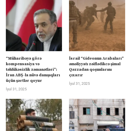
“Müharibəyə görə
İsrail “Gideonun Arabaları”
kompensasiya və
əməliyyatı zəiflədikcə şimal
təhlükəsizlik zəmanətləri”:
Qəzzadan qoşunlarını
İran ABŞ-la nüvə danışıqları
çıxarır
üçün şərtlər qoyur
İyul 31, 2025
İyul 31, 2025