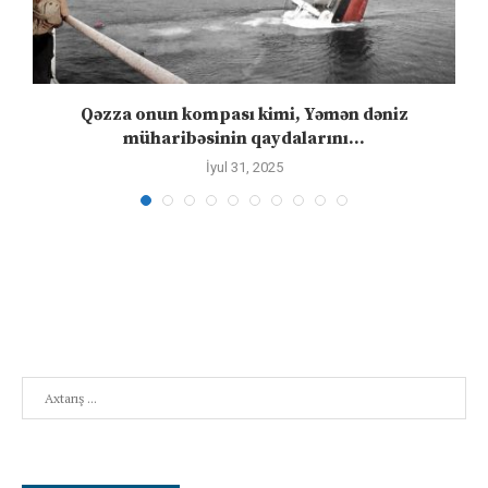
n
Qəzza onun kompası kimi, Yəmən dəniz
S
müharibəsinin qaydalarını...
İyul 31, 2025
Search