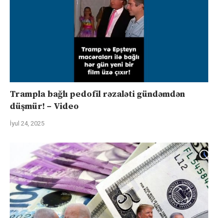
Trampla bağlı pedofil rəzaləti gündəmdən
düşmür! – Video
İyul 24, 2025