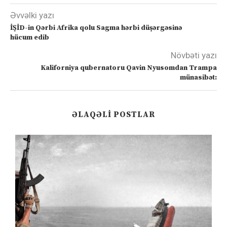
Əvvəlki yazı
İŞİD-in Qərbi Afrika qolu Sagma hərbi düşərgəsinə
hücum edib
Növbəti yazı
Kaliforniya qubernatoru Qavin Nyusomdan Trampa
münasibət:
ƏLAQƏLI POSTLAR