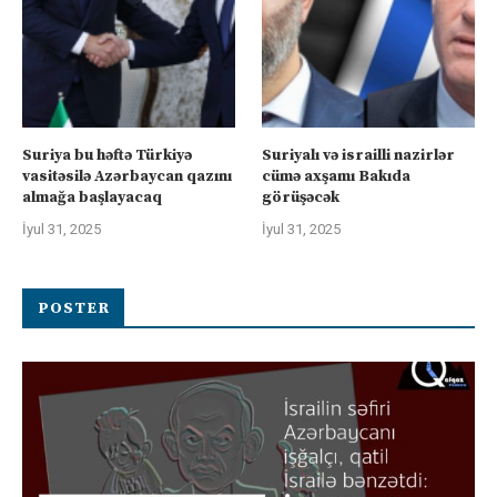
Suriya bu həftə Türkiyə
Suriyalı və israilli nazirlər
vasitəsilə Azərbaycan qazını
cümə axşamı Bakıda
almağa başlayacaq
görüşəcək
İyul 31, 2025
İyul 31, 2025
POSTER