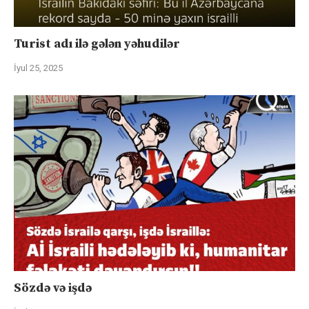
Turist adı ilə gələn yəhudilər
İyul 25, 2025
Sözdə və işdə