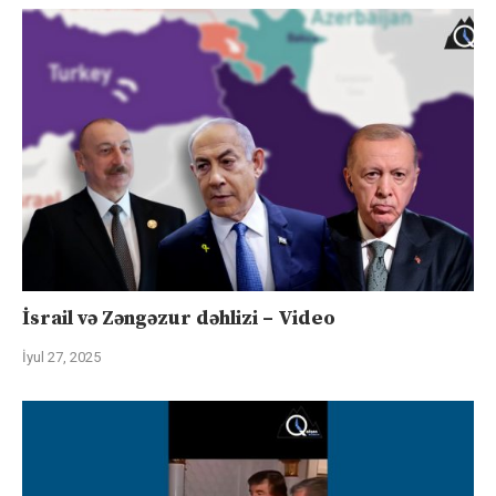
İsrail və Zəngəzur dəhlizi – Video
İyul 27, 2025