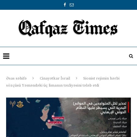
Əsas səhifə
Cinayətkar İsrail
Sionist rejimin hərbi
sözçüsü Yəməndəki üç limanın təxliyəsini tələb etdi