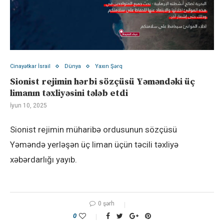
Cinayətkar İsrail
Dünya
Yaxın Şərq
Sionist rejimin hərbi sözçüsü Yəməndəki üç
limanın təxliyəsini tələb etdi
İyun 10, 2025
Sionist rejimin müharibə ordusunun sözçüsü
Yəməndə yerləşən üç liman üçün təcili təxliyə
xəbərdarlığı yayıb.
0 şərh
0