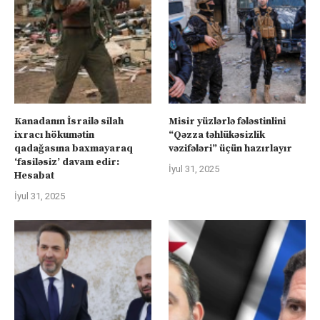
Kanadanın İsrailə silah
Misir yüzlərlə fələstinlini
ixracı hökumətin
“Qəzza təhlükəsizlik
qadağasına baxmayaraq
vəzifələri” üçün hazırlayır
‘fasiləsiz’ davam edir:
İyul 31, 2025
Hesabat
İyul 31, 2025