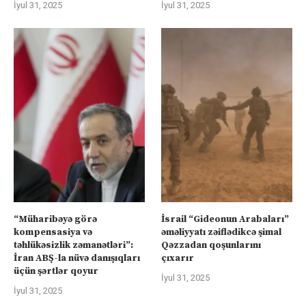
İyul 31, 2025
İyul 31, 2025
“Müharibəyə görə
İsrail “Gideonun Arabaları”
kompensasiya və
əməliyyatı zəiflədikcə şimal
təhlükəsizlik zəmanətləri”:
Qəzzadan qoşunlarını
İran ABŞ-la nüvə danışıqları
çıxarır
üçün şərtlər qoyur
İyul 31, 2025
İyul 31, 2025