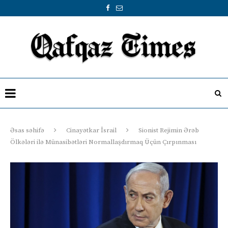
Əsas səhifə
Cinayətkar İsrail
Sionist Rejimin Ərəb
Ölkələri ilə Münasibətləri Normallaşdırmaq Üçün Çırpınması