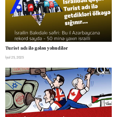
Turist adı ilə gələn yəhudilər
İyul 25, 2025