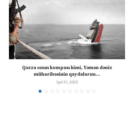
n
Qəzza onun kompası kimi, Yəmən dəniz
S
müharibəsinin qaydalarını...
İyul 31, 2025