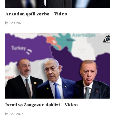
Arxadan qəfil zərbə – Video
İyul 29, 2025
İsrail və Zəngəzur dəhlizi – Video
İyul 27, 2025