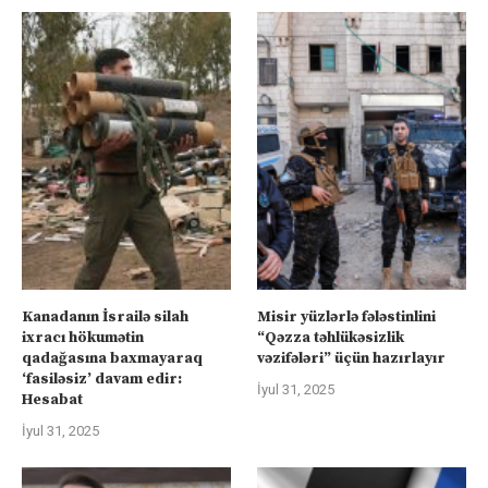
Kanadanın İsrailə silah
Misir yüzlərlə fələstinlini
ixracı hökumətin
“Qəzza təhlükəsizlik
qadağasına baxmayaraq
vəzifələri” üçün hazırlayır
‘fasiləsiz’ davam edir:
İyul 31, 2025
Hesabat
İyul 31, 2025