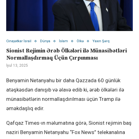
Cinayətkar İsrail
Dünya
İslam
Ölkə
Yaxın Şərq
Sionist Rejimin Ərəb Ölkələri ilə Münasibətləri
Normallaşdırmaq Üçün Çırpınması
İyul 13, 2025
Benyamin Netanyahu bir daha Qəzzada 60 günlük
atəşkəsdən danışıb və əlavə edib ki, ərəb ölkələri ilə
münasibətlərin normallaşdırılması üçün Tramp ilə
əməkdaşlıq edir.
Qafqaz Times-ın məlumatına görə, Sionist rejimin baş
naziri Benyamin Netanyahu “Fox News” telekanalına