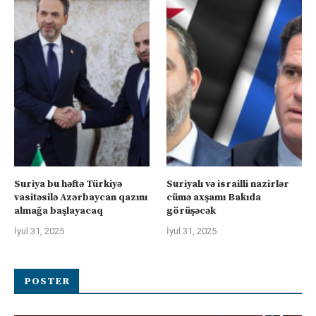
Suriya bu həftə Türkiyə
Suriyalı və israilli nazirlər
vasitəsilə Azərbaycan qazını
cümə axşamı Bakıda
almağa başlayacaq
görüşəcək
İyul 31, 2025
İyul 31, 2025
POSTER