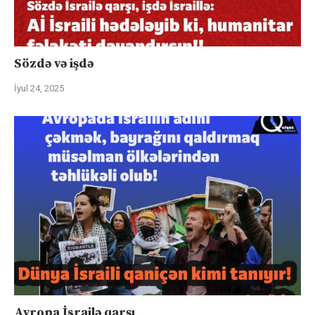
Sözdə və işdə
İyul 24, 2025
Avropa İsrailə qarşı