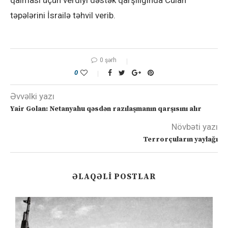
qalması üçün verdiyi dəstək qarşılığında Culan
təpələrini İsrailə təhvil verib.
0 şərh
0
Əvvəlki yazı
Yair Golan: Netanyahu qəsdən razılaşmanın qarşısını alır
Növbəti yazı
Terrorçuların yaylağı
ƏLAQƏLI POSTLAR