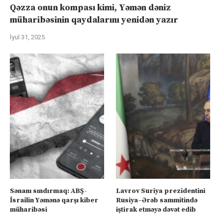
Qəzza onun kompası kimi, Yəmən dəniz
müharibəsinin qaydalarını yenidən yazır
İyul 31, 2025
Sənanı sındırmaq: ABŞ-
Lavrov Suriya prezidentini
İsrailin Yəmənə qarşı kiber
Rusiya–Ərəb sammitində
müharibəsi
iştirak etməyə dəvət edib