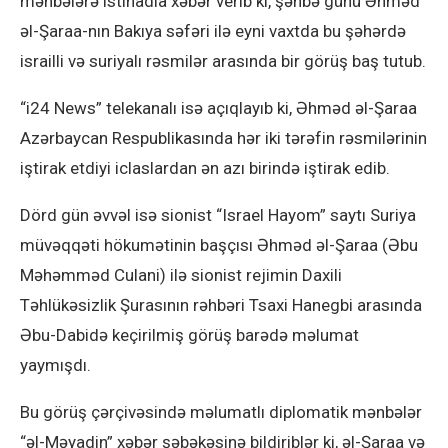
mənbələrə istinadla xəbər verib ki, şənbə günü Əhməd
əl-Şaraa-nın Bakıya səfəri ilə eyni vaxtda bu şəhərdə
israilli və suriyalı rəsmilər arasında bir görüş baş tutub.
“i24 News” telekanalı isə açıqlayıb ki, Əhməd əl-Şaraa
Azərbaycan Respublikasında hər iki tərəfin rəsmilərinin
iştirak etdiyi iclaslardan ən azı birində iştirak edib.
Dörd gün əvvəl isə sionist “Israel Hayom” saytı Suriya
müvəqqəti hökumətinin başçısı Əhməd əl-Şaraa (Əbu
Məhəmməd Culani) ilə sionist rejimin Daxili
Təhlükəsizlik Şurasının rəhbəri Tsaxi Hanegbi arasında
Əbu-Dabidə keçirilmiş görüş barədə məlumat
yaymışdı.
Bu görüş çərçivəsində məlumatlı diplomatik mənbələr
“əl-Məyadin” xəbər şəbəkəsinə bildiriblər ki, əl-Şaraa və