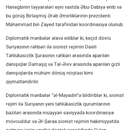
Hanegbinin təyyarələri eyni vaxtda Əbu-Dabiyə enib və
bu görüş Birləşmiş Ərəb Əmirliklərinin prezidenti
Məhəmməd bin Zayed tərəfindən koordinasiya olunub.
Diplomatik mənbələr əlavə ediblər ki, keçid dövrü
Suriyasının rəhbəri ilə sionist rejimin Daxili
Təhlükəsizlik Şurasının rəhbəri arasında aparılan
danışıqlar Dəməşq və Təl-Əviv arasında aparılan gizli
danışıqlarda mühüm dönüş nöqtəsi kimi
qiymətləndirilir.
Diplomatik mənbələr “əl-Məyadin”ə bildiriblər ki, sionist
rejim ilə Suriyanın yeni təhlükəsizlik qurumlarının
bəziləri arasında müəyyən səviyyədə koordinasiya
mövcuddur və Əl-Şaraa sionist rejimin hakimiyyətdə