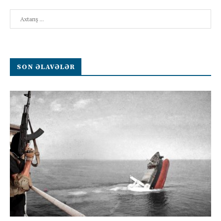
Search
SON ƏLAVƏLƏR