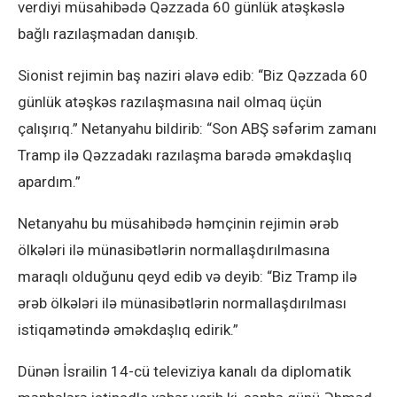
verdiyi müsahibədə Qəzzada 60 günlük atəşkəslə
bağlı razılaşmadan danışıb.
Sionist rejimin baş naziri əlavə edib: “Biz Qəzzada 60
günlük atəşkəs razılaşmasına nail olmaq üçün
çalışırıq.” Netanyahu bildirib: “Son ABŞ səfərim zamanı
Tramp ilə Qəzzadakı razılaşma barədə əməkdaşlıq
apardım.”
Netanyahu bu müsahibədə həmçinin rejimin ərəb
ölkələri ilə münasibətlərin normallaşdırılmasına
maraqlı olduğunu qeyd edib və deyib: “Biz Tramp ilə
ərəb ölkələri ilə münasibətlərin normallaşdırılması
istiqamətində əməkdaşlıq edirik.”
Dünən İsrailin 14-cü televiziya kanalı da diplomatik