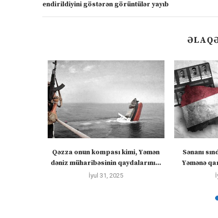
endirildiyini göstərən görüntülər yayıb
ƏLAQƏ
ızlanmadan
Qəzza onun kompası kimi, Yəmən
Sənanı sın
ayacaq” –
dəniz müharibəsinin qaydalarını...
Yəmənə qar
İyul 31, 2025
İ