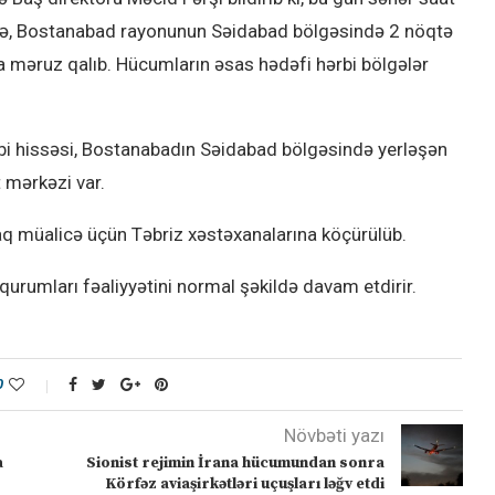
öqtə, Bostanabad rayonunun Səidabad bölgəsində 2 nöqtə
 məruz qalıb. Hücumların əsas hədəfi hərbi bölgələr
rbi hissəsi, Bostanabadın Səidabad bölgəsində yerləşən
 mərkəzi var.
raq müalicə üçün Təbriz xəstəxanalarına köçürülüb.
 qurumları fəaliyyətini normal şəkildə davam etdirir.
0
Növbəti yazı
a
Sionist rejimin İrana hücumundan sonra
Körfəz aviaşirkətləri uçuşları ləğv etdi