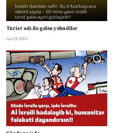
Turist adı ilə gələn yəhudilər
İyul 25, 2025