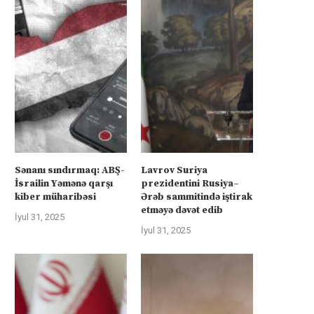
Sənanı sındırmaq: ABŞ-
Lavrov Suriya
İsrailin Yəmənə qarşı
prezidentini Rusiya–
kiber müharibəsi
Ərəb sammitində iştirak
etməyə dəvət edib
İyul 31, 2025
İyul 31, 2025