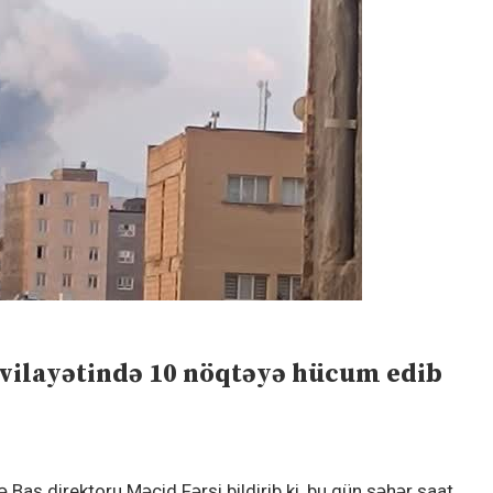
 vilayətində 10 nöqtəyə hücum edib
Baş direktoru Məcid Fərşi bildirib ki, bu gün səhər saat