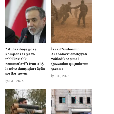
“Müharibəyə görə
İsrail “Gideonun
kompensasiya və
Arabaları” əməliyyatı
təhlükəsizlik
zəiflədikcə şimal
zəmanətləri”: İran ABŞ-
Qəzzadan qoşunlarını
la nüvə danışıqları üçün
çıxarır
şərtlər qoyur
İyul 31, 2025
üharibəyə görə kompensasiya və
İsrail “Gideonun Arabalar
İyul 31, 2025
təhlükəsizlik zəmanətləri”: İran
əməliyyatı zəiflədikcə şima
ABŞ-la...
Qəzzadan qoşunlarını...
İyul 31, 2025
İyul 31, 2025