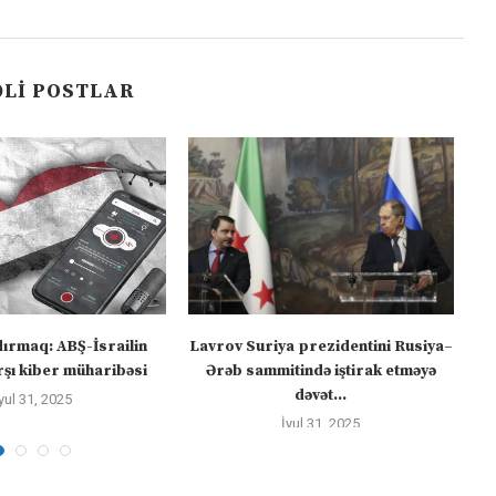
LI POSTLAR
dırmaq: ABŞ-İsrailin
Lavrov Suriya prezidentini Rusiya–
“M
şı kiber müharibəsi
Ərəb sammitində iştirak etməyə
dəvət...
yul 31, 2025
İyul 31, 2025