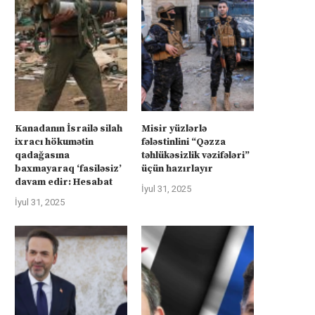
Kanadanın İsrailə silah
Misir yüzlərlə
ixracı hökumətin
fələstinlini “Qəzza
qadağasına
təhlükəsizlik vəzifələri”
baxmayaraq ‘fasiləsiz’
üçün hazırlayır
davam edir: Hesabat
İyul 31, 2025
İyul 31, 2025