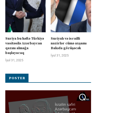
Suriya bu həftə Türkiyə
Suriyalı və israilli
vasitəsilə Azərbaycan
nazirlər cümə axşamı
qazını almağa
Bakıda görüşəcək
başlayacaq
İyul 31, 2025
İyul 31, 2025
POSTER