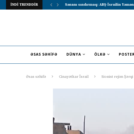
İNDİ TRENDDİR
Lavrov Suriya prezidentini Rusiya–Ərə
ƏSAS SƏHIFƏ
DÜNYA
ÖLKƏ
POSTE
Əsas səhifə
Cinayətkar İsrail
Sionist rejim Şərq