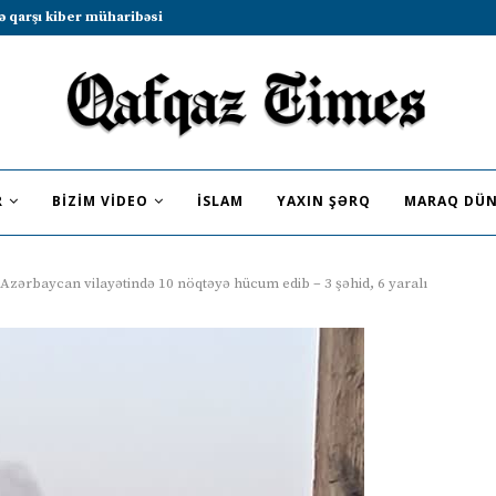
b sammitində iştirak etməyə dəvət...
R
BIZIM VIDEO
İSLAM
YAXIN ŞƏRQ
MARAQ DÜN
i Azərbaycan vilayətində 10 nöqtəyə hücum edib – 3 şəhid, 6 yaralı