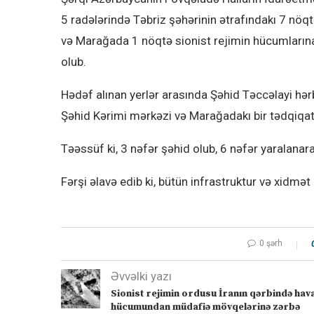
5 radələrində Təbriz şəhərinin ətrafındakı 7 n
və Marağada 1 nöqtə sionist rejimin hücumlarına
olub.
Hədəf alınan yerlər arasında Şəhid Təccəlayi hə
Şəhid Kərimi mərkəzi və Marağadakı bir tədqiqat
Təəssüf ki, 3 nəfər şəhid olub, 6 nəfər yaralana
Fərşi əlavə edib ki, bütün infrastruktur və xidmət
0 şərh
Əvvəlki yazı
Sionist rejimin ordusu İranın qərbində hav
hücumundan müdafiə mövqelərinə zərbə