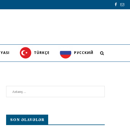
YASI
TÜRKÇE
PУССКИЙ
Search
SON ƏLAVƏLƏR