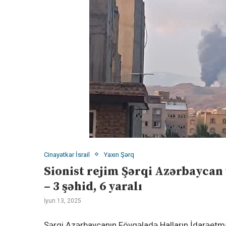
Cinayətkar İsrail
Yaxın Şərq
Sionist rejim Şərqi Azərbaycan
– 3 şəhid, 6 yaralı
İyun 13, 2025
Şərqi Azərbaycanın Fövqəladə Halların İdarəetmə 