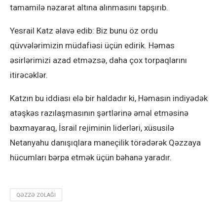
tamamilə nəzarət altına alınmasını tapşırıb.
Yesrail Katz əlavə edib: Biz bunu öz ordu
qüvvələrimizin müdafiəsi üçün edirik. Həmas
əsirlərimizi azad etməzsə, daha çox torpaqlarını
itirəcəklər.
Katzın bu iddiası elə bir haldadır ki, Həmasın indiyədək
atəşkəs razılaşmasının şərtlərinə əməl etməsinə
baxmayaraq, İsrail rejiminin liderləri, xüsusilə
Netanyahu danışıqlara maneçilik törədərək Qəzzaya
hücumları bərpa etmək üçün bəhanə yaradır.
QƏZZƏ ZOLAĞI