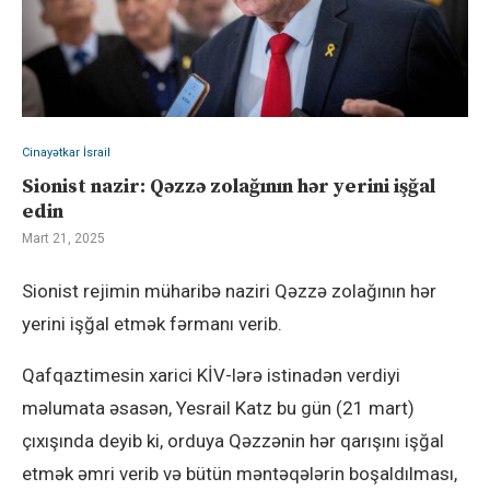
Cinayətkar İsrail
Sionist nazir: Qəzzə zolağının hər yerini işğal
edin
Mart 21, 2025
Sionist rejimin müharibə naziri Qəzzə zolağının hər
yerini işğal etmək fərmanı verib.
Qafqaztimesin xarici KİV-lərə istinadən verdiyi
məlumata əsasən, Yesrail Katz bu gün (21 mart)
çıxışında deyib ki, orduya Qəzzənin hər qarışını işğal
etmək əmri verib və bütün məntəqələrin boşaldılması,