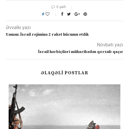
0 şərh
0
Əvvəlki yazı
Yəmən: İsrail rejiminə 2 raket hücumu etdik
Növbəti yazı
İsrail hərbiçiləri müharibədən qorxub qaçır
ƏLAQƏLI POSTLAR