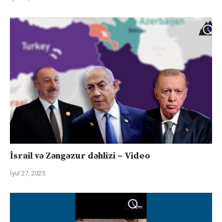
İsrail və Zəngəzur dəhlizi – Video
İyul 27, 2025