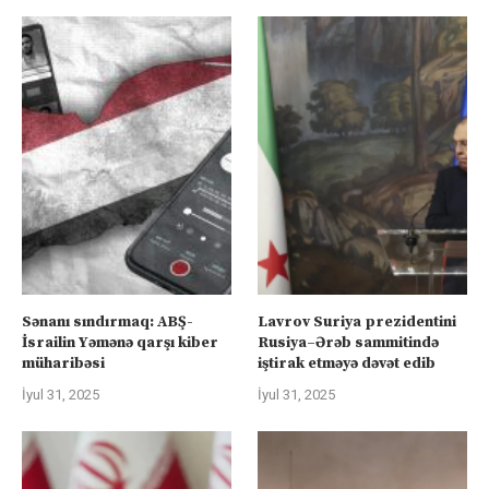
Sənanı sındırmaq: ABŞ-
Lavrov Suriya prezidentini
İsrailin Yəmənə qarşı kiber
Rusiya–Ərəb sammitində
müharibəsi
iştirak etməyə dəvət edib
İyul 31, 2025
İyul 31, 2025