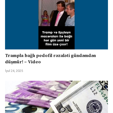
Trampla bağlı pedofil rəzaləti gündəmdən
düşmür! – Video
İyul 24, 2025