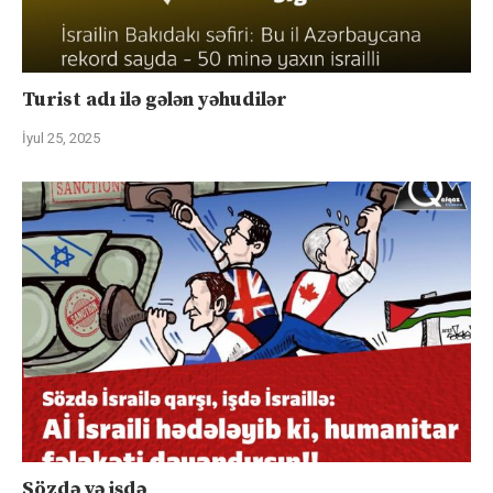
Turist adı ilə gələn yəhudilər
İyul 25, 2025
Sözdə və işdə