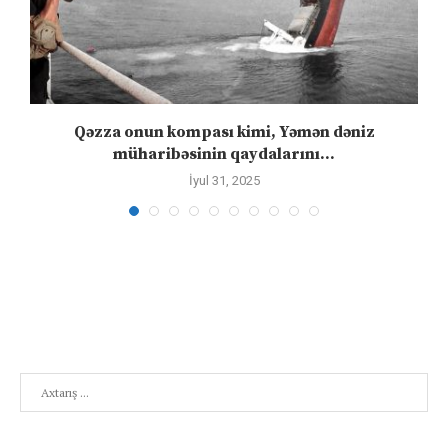
Qəzza onun kompası kimi, Yəmən dəniz
S
müharibəsinin qaydalarını...
İyul 31, 2025
Search