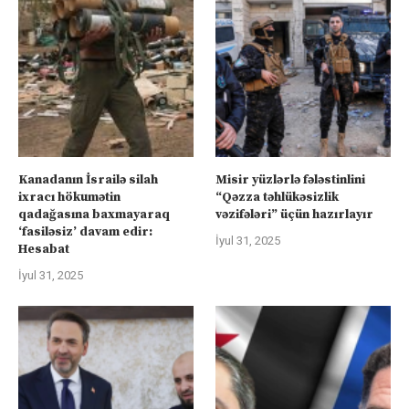
Kanadanın İsrailə silah
Misir yüzlərlə fələstinlini
ixracı hökumətin
“Qəzza təhlükəsizlik
qadağasına baxmayaraq
vəzifələri” üçün hazırlayır
‘fasiləsiz’ davam edir:
İyul 31, 2025
Hesabat
İyul 31, 2025