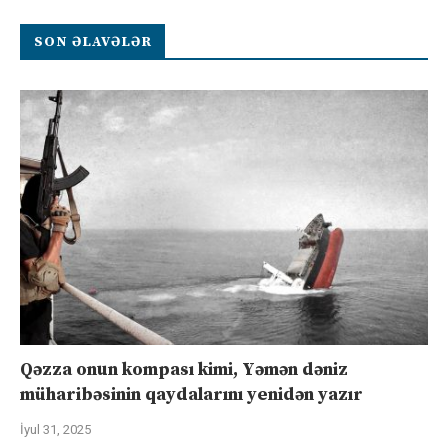
SON ƏLAVƏLƏR
Qəzza onun kompası kimi, Yəmən dəniz
müharibəsinin qaydalarını yenidən yazır
İyul 31, 2025