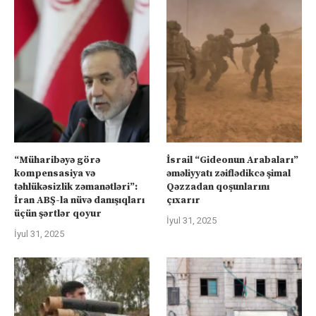
“Müharibəyə görə
İsrail “Gideonun Arabaları”
kompensasiya və
əməliyyatı zəiflədikcə şimal
təhlükəsizlik zəmanətləri”:
Qəzzadan qoşunlarını
İran ABŞ-la nüvə danışıqları
çıxarır
üçün şərtlər qoyur
İyul 31, 2025
İyul 31, 2025