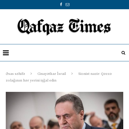
Əsas səhifə
Cinayətkar İsrail
Sionist nazir: Qəzzə
zolağının hər yerini işğal edin