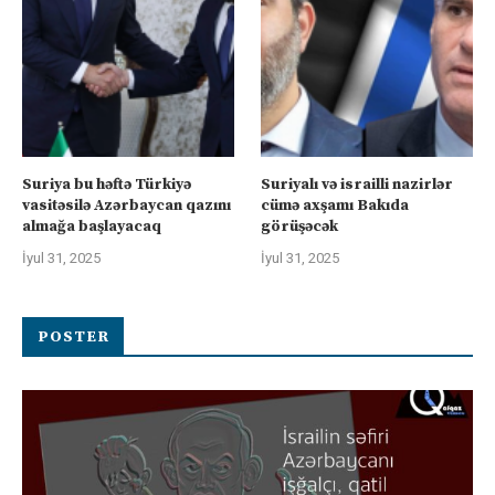
Suriya bu həftə Türkiyə
Suriyalı və israilli nazirlər
vasitəsilə Azərbaycan qazını
cümə axşamı Bakıda
almağa başlayacaq
görüşəcək
İyul 31, 2025
İyul 31, 2025
POSTER