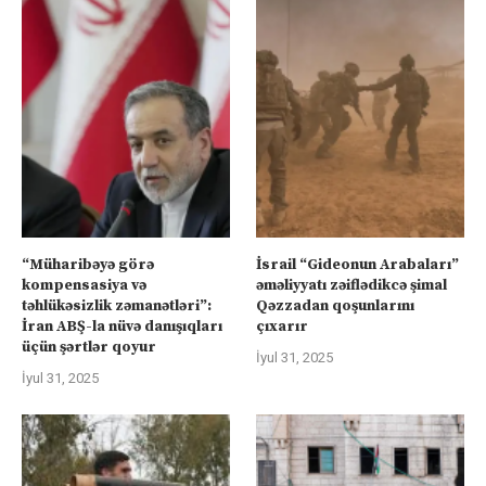
“Müharibəyə görə
İsrail “Gideonun Arabaları”
kompensasiya və
əməliyyatı zəiflədikcə şimal
təhlükəsizlik zəmanətləri”:
Qəzzadan qoşunlarını
İran ABŞ-la nüvə danışıqları
çıxarır
üçün şərtlər qoyur
İyul 31, 2025
İyul 31, 2025