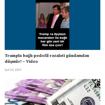
Trampla bağlı pedofil rəzaləti gündəmdən
düşmür! – Video
İyul 24, 2025