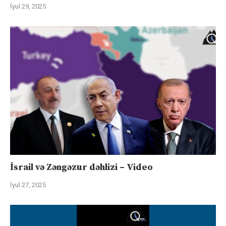
İyul 29, 2025
İsrail və Zəngəzur dəhlizi – Video
İyul 27, 2025