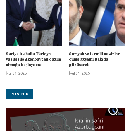
Suriya bu həftə Türkiyə
Suriyalı və israilli nazirlər
vasitəsilə Azərbaycan qazını
cümə axşamı Bakıda
almağa başlayacaq
görüşəcək
İyul 31, 2025
İyul 31, 2025
POSTER