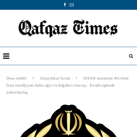
Əsas səhifə
Cinayətkar İsrail
SEPAH mənbəsi: Növbəti
İran əməliyyatı daha ağır və dağıdıcı olacaq – İsrailə iqtisadi
xəbərdarlıq