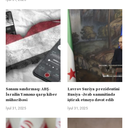
Sənanı sındırmaq: ABŞ-
Lavrov Suriya prezidentini
İsrailin Yəmənə qarşı kiber
Rusiya–Ərəb sammitində
müharibəsi
iştirak etməyə dəvət edib
İyul 31, 2025
İyul 31, 2025