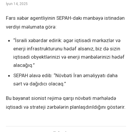
İyun 14, 2025
Fars xəbər agentliyinin SEPAH-dakı mənbəyə istinadən
verdiyi məlumata görə:
“İsraili xəbərdar edirik: əgər iqtisadi mərkəzlər və
enerji infrastrukturunu hədəf alsanız, biz də sizin
iqtisadi obyektlərinizi və enerji mənbələrinizi hədəf
alacağıq.”
SEPAH əlavə edib: “Növbəti İran əməliyyatı daha
sərt və dağıdıcı olacaq.”
Bu bəyanat sionist rejimə qarşı növbəti mərhələdə
iqtisadi və strateji zərbələrin planlaşdırıldığını göstərir.