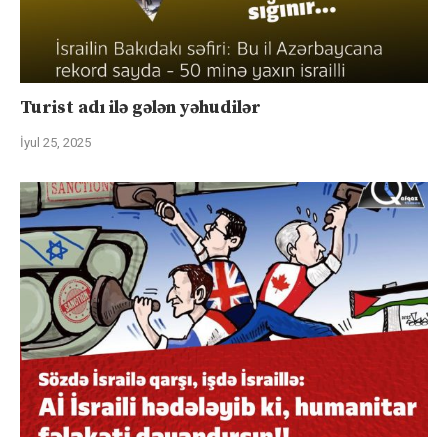
Turist adı ilə gələn yəhudilər
İyul 25, 2025