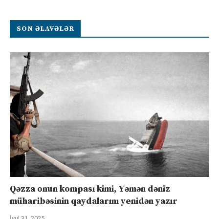
SON ƏLAVƏLƏR
Qəzza onun kompası kimi, Yəmən dəniz
müharibəsinin qaydalarını yenidən yazır
İyul 31, 2025