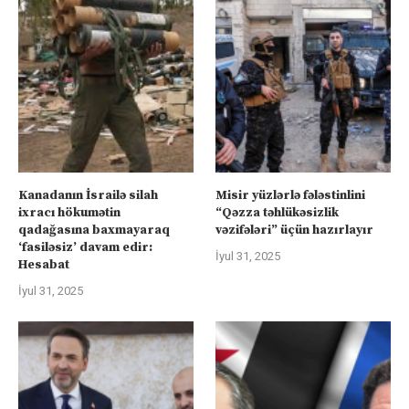
Kanadanın İsrailə silah
Misir yüzlərlə fələstinlini
ixracı hökumətin
“Qəzza təhlükəsizlik
qadağasına baxmayaraq
vəzifələri” üçün hazırlayır
‘fasiləsiz’ davam edir:
İyul 31, 2025
Hesabat
İyul 31, 2025