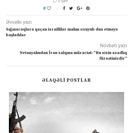
0 şərh
0
Əvvəlki yazı
Sığınacaqlara qaçan israillilər mahnı oxuyub dua etməyə
başladılar
Növbəti yazı
Netanyahudan İran xalqına müraciət: “Bu sizin azadlıq
fürsətinizdir”
ƏLAQƏLI POSTLAR