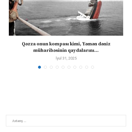
n
Qəzza onun kompası kimi, Yəmən dəniz
S
müharibəsinin qaydalarını...
İyul 31, 2025
Search