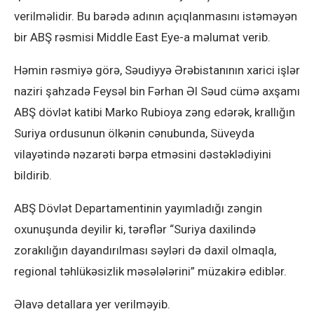
verilməlidir. Bu barədə adının açıqlanmasını istəməyən
bir ABŞ rəsmisi Middle East Eye-a məlumat verib.
Həmin rəsmiyə görə, Səudiyyə Ərəbistanının xarici işlər
naziri şahzadə Feysəl bin Fərhan Əl Səud cümə axşamı
ABŞ dövlət katibi Marko Rubioya zəng edərək, krallığın
Suriya ordusunun ölkənin cənubunda, Süveyda
vilayətində nəzarəti bərpa etməsini dəstəklədiyini
bildirib.
ABŞ Dövlət Departamentinin yayımladığı zəngin
oxunuşunda deyilir ki, tərəflər “Suriya daxilində
zorakılığın dayandırılması səyləri də daxil olmaqla,
regional təhlükəsizlik məsələlərini” müzakirə ediblər.
Əlavə detallara yer verilməyib.