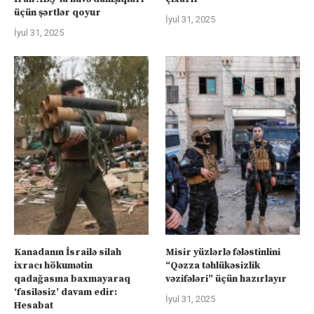
üçün şərtlər qoyur
İyul 31, 2025
İyul 31, 2025
Kanadanın İsrailə silah
Misir yüzlərlə fələstinlini
ixracı hökumətin
“Qəzza təhlükəsizlik
qadağasına baxmayaraq
vəzifələri” üçün hazırlayır
‘fasiləsiz’ davam edir:
İyul 31, 2025
Hesabat