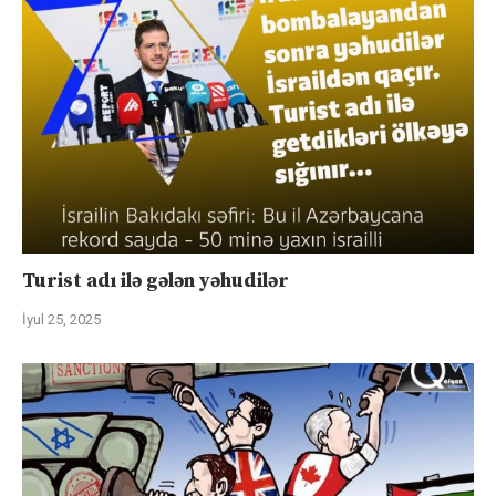
Turist adı ilə gələn yəhudilər
İyul 25, 2025