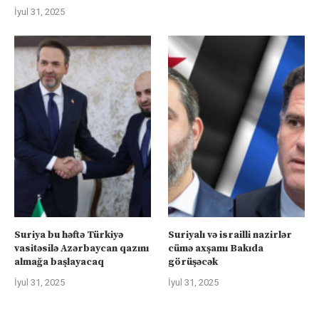
İyul 31, 2025
Suriya bu həftə Türkiyə
Suriyalı və israilli nazirlər
vasitəsilə Azərbaycan qazını
cümə axşamı Bakıda
almağa başlayacaq
görüşəcək
İyul 31, 2025
İyul 31, 2025