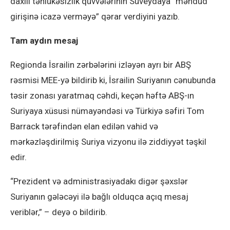
daxili təhlükəsizlik qüvvələrinin Süveydaya “məhdud
girişinə icazə verməyə” qərar verdiyini yazıb.
Tam aydın mesaj
Regionda İsrailin zərbələrini izləyən ayrı bir ABŞ
rəsmisi MEE-yə bildirib ki, İsrailin Suriyanın cənubunda
təsir zonası yaratmaq cəhdi, keçən həftə ABŞ-ın
Suriyaya xüsusi nümayəndəsi və Türkiyə səfiri Tom
Barrack tərəfindən elan edilən vahid və
mərkəzləşdirilmiş Suriya vizyonu ilə ziddiyyət təşkil
edir.
“Prezident və administrasiyadakı digər şəxslər
Suriyanın gələcəyi ilə bağlı olduqca açıq mesaj
veriblər,” – deyə o bildirib.