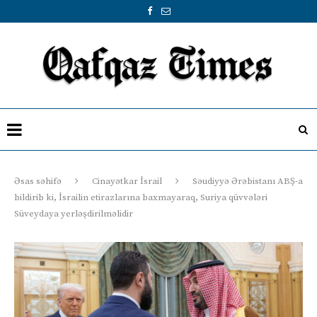
Əsas səhifə
Cinayətkar İsrail
Səudiyyə Ərəbistanı ABŞ-a
bildirib ki, İsrailin etirazlarına baxmayaraq, Suriya qüvvələri
Süveydaya yerləşdirilməlidir