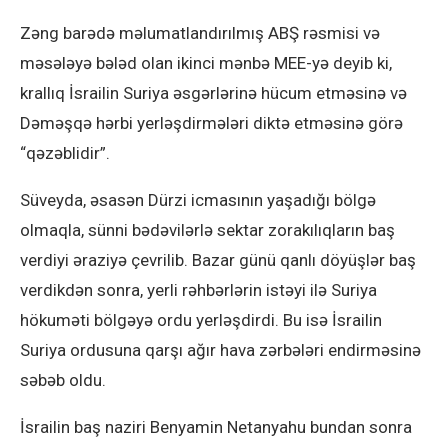
Zəng barədə məlumatlandırılmış ABŞ rəsmisi və
məsələyə bələd olan ikinci mənbə MEE-yə deyib ki,
krallıq İsrailin Suriya əsgərlərinə hücum etməsinə və
Dəməşqə hərbi yerləşdirmələri diktə etməsinə görə
“qəzəblidir”.
Süveyda, əsasən Dürzi icmasının yaşadığı bölgə
olmaqla, sünni bədəvilərlə sektar zorakılıqların baş
verdiyi əraziyə çevrilib. Bazar günü qanlı döyüşlər baş
verdikdən sonra, yerli rəhbərlərin istəyi ilə Suriya
hökuməti bölgəyə ordu yerləşdirdi. Bu isə İsrailin
Suriya ordusuna qarşı ağır hava zərbələri endirməsinə
səbəb oldu.
İsrailin baş naziri Benyamin Netanyahu bundan sonra