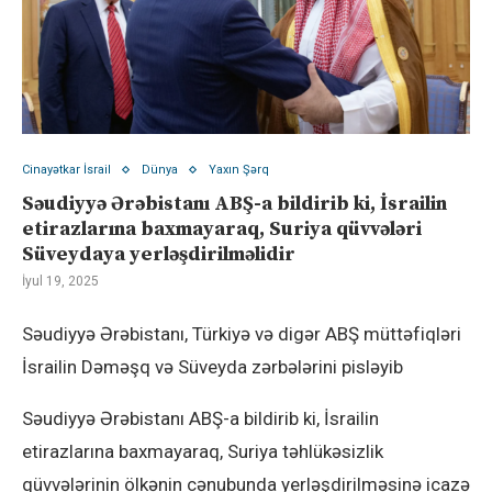
Cinayətkar İsrail
Dünya
Yaxın Şərq
Səudiyyə Ərəbistanı ABŞ-a bildirib ki, İsrailin
etirazlarına baxmayaraq, Suriya qüvvələri
Süveydaya yerləşdirilməlidir
İyul 19, 2025
Səudiyyə Ərəbistanı, Türkiyə və digər ABŞ müttəfiqləri
İsrailin Dəməşq və Süveyda zərbələrini pisləyib
Səudiyyə Ərəbistanı ABŞ-a bildirib ki, İsrailin
etirazlarına baxmayaraq, Suriya təhlükəsizlik
qüvvələrinin ölkənin cənubunda yerləşdirilməsinə icazə