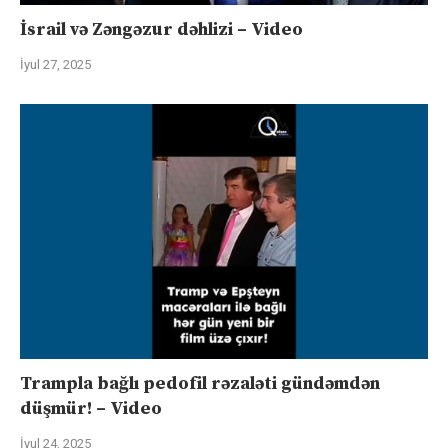
İsrail və Zəngəzur dəhlizi – Video
İyul 27, 2025
Trampla bağlı pedofil rəzaləti gündəmdən
düşmür! – Video
İyul 24, 2025