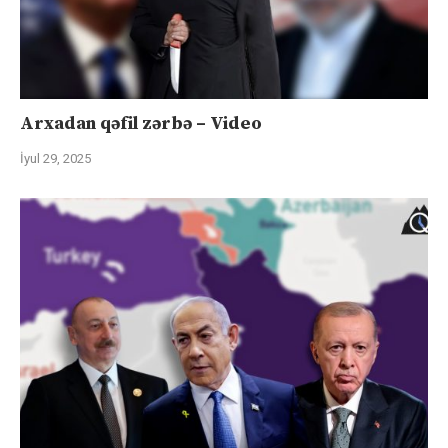
Arxadan qəfil zərbə – Video
İyul 29, 2025