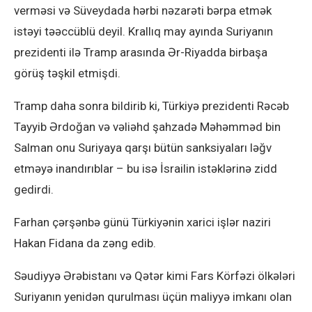
verməsi və Süveydada hərbi nəzarəti bərpa etmək
istəyi təəccüblü deyil. Krallıq may ayında Suriyanın
prezidenti ilə Tramp arasında Ər-Riyadda birbaşa
görüş təşkil etmişdi.
Tramp daha sonra bildirib ki, Türkiyə prezidenti Rəcəb
Tayyib Ərdoğan və vəliəhd şahzadə Məhəmməd bin
Salman onu Suriyaya qarşı bütün sanksiyaları ləğv
etməyə inandırıblar – bu isə İsrailin istəklərinə zidd
gedirdi.
Farhan çərşənbə günü Türkiyənin xarici işlər naziri
Hakan Fidana da zəng edib.
Səudiyyə Ərəbistanı və Qətər kimi Fars Körfəzi ölkələri
Suriyanın yenidən qurulması üçün maliyyə imkanı olan