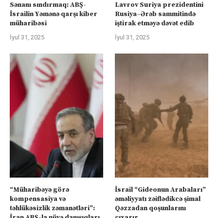
Sənanı sındırmaq: ABŞ-
Lavrov Suriya prezidentini
İsrailin Yəmənə qarşı kiber
Rusiya–Ərəb sammitində
müharibəsi
iştirak etməyə dəvət edib
İyul 31, 2025
İyul 31, 2025
“Müharibəyə görə
İsrail “Gideonun Arabaları”
kompensasiya və
əməliyyatı zəiflədikcə şimal
təhlükəsizlik zəmanətləri”:
Qəzzadan qoşunlarını
İran ABŞ-la nüvə danışıqları
çıxarır