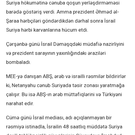
Suriya hökumətinə cənuba qoşun yerləşdirməməsi
barədə göstəriş verdi. Amma prezident Əhməd əl-
Şaraa hərbçiləri göndərdikdən dərhal sonra İsrail
Suriya hərbi karvanlarına hücum etdi.
Çərşənbə günü İsrail Dəməşqdəki müdafiə nazirliyini
və prezident sarayının yaxınlığındakı əraziləri
bombaladı.
MEE-yə danışan ABŞ, ərəb və israilli rəsmilər bildirirlər
ki, Netanyahu cənub Suriyada təsir zonası yaratmağa
çalışır. Bu isə ABŞ-ın ərəb müttəfiqlərini və Türkiyəni
narahat edir.
Cümə günü İsrail mediası, adı açıqlanmayan bir
rəsmiyə istinadla, İsrailin 48 saatlıq müddətə Suriya