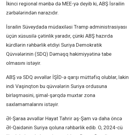
İkinci regional mənbə də MEE-yə deyib ki, ABŞ İsrailin
zərbələrindən narazıdır.
İsrailin Süveydada müdaxiləsi Tramp administrasiyası
üçün xüsusilə çətinlik yaradır, çünki ABŞ hazırda
kürdlərin rəhbərlik etdiyi Suriya Demokratik
Qüvvələrinin (SDQ) Dəməşq hakimiyyətinə tabe
olmasını istəyir.
ABŞ və SDQ əvvəllər İŞİD-ə qarşı müttəfiq olublar, lakin
indi Vaşinqton bu qüvvələrin Suriya ordusuna
birləşməsini, şimal-şərqdə muxtar zona
saxlamamalarını istəyir.
Əl-Şaraa əvvəllər Hayat Tahrir əş-Şam və daha öncə
Əl-Qaidənin Suriya qoluna rəhbərlik edib. O, 2024-cü