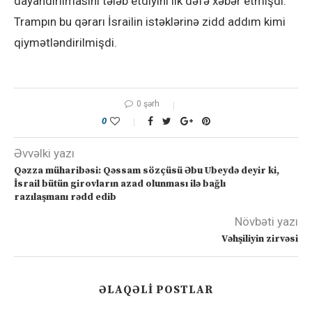
dayandırılmasını tələb etdiyini ilk dəfə xəbər etmişdi.
Trampın bu qərarı İsrailin istəklərinə zidd addım kimi
qiymətləndirilmişdi.
0 şərh
0
Əvvəlki yazı
Qəzza müharibəsi: Qəssam sözçüsü Əbu Ubeydə deyir ki,
İsrail bütün girovların azad olunması ilə bağlı
razılaşmanı rədd edib
Növbəti yazı
Vəhşiliyin zirvəsi
ƏLAQƏLI POSTLAR