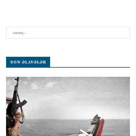
Search
SON ƏLAVƏLƏR