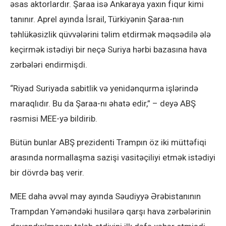
əsas aktorlardır. Şaraa isə Ankaraya yaxın fiqur kimi
tanınır. Aprel ayında İsrail, Türkiyənin Şaraa-nın
təhlükəsizlik qüvvələrini təlim etdirmək məqsədilə ələ
keçirmək istədiyi bir neçə Suriya hərbi bazasına hava
zərbələri endirmişdi.
“Riyad Suriyada sabitlik və yenidənqurma işlərində
maraqlıdır. Bu da Şaraa-nı əhatə edir,” – deyə ABŞ
rəsmisi MEE-yə bildirib.
Bütün bunlar ABŞ prezidenti Trampın öz iki müttəfiqi
arasında normallaşma sazişi vasitəçiliyi etmək istədiyi
bir dövrdə baş verir.
MEE daha əvvəl may ayında Səudiyyə Ərəbistanının
Trampdan Yəməndəki husilərə qarşı hava zərbələrinin