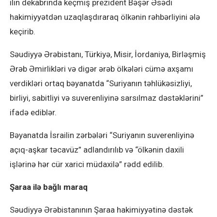
ilin dekabrında keçmiş prezident Bəşər Əsədi
hakimiyyətdən uzaqlaşdıraraq ölkənin rəhbərliyini ələ
keçirib.
Səudiyyə Ərəbistanı, Türkiyə, Misir, İordaniya, Birləşmiş
Ərəb Əmirlikləri və digər ərəb ölkələri cümə axşamı
verdikləri ortaq bəyanatda “Suriyanın təhlükəsizliyi,
birliyi, sabitliyi və suverenliyinə sarsılmaz dəstəklərini”
ifadə ediblər.
Bəyanatda İsrailin zərbələri “Suriyanın suverenliyinə
açıq-aşkar təcavüz” adlandırılıb və “ölkənin daxili
işlərinə hər cür xarici müdaxilə” rədd edilib.
Şaraa ilə bağlı maraq
Səudiyyə Ərəbistanının Şaraa hakimiyyətinə dəstək