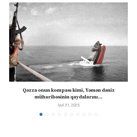
n
Qəzza onun kompası kimi, Yəmən dəniz
S
müharibəsinin qaydalarını...
İyul 31, 2025