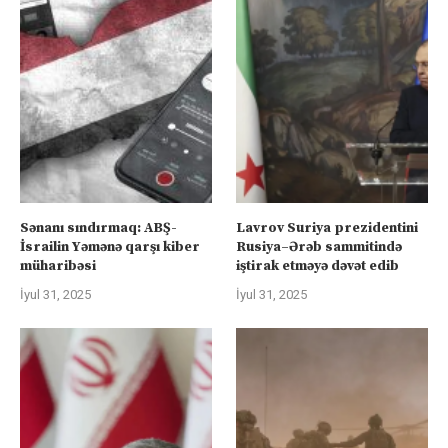
Sənanı sındırmaq: ABŞ-
Lavrov Suriya prezidentini
İsrailin Yəmənə qarşı kiber
Rusiya–Ərəb sammitində
müharibəsi
iştirak etməyə dəvət edib
İyul 31, 2025
İyul 31, 2025