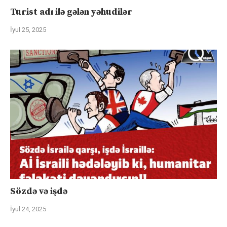
Turist adı ilə gələn yəhudilər
İyul 25, 2025
Sözdə və işdə
İyul 24, 2025