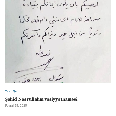
Yaxın Şərq
Şəhid Nəsrullahın vəsiyyətnaməsi
Fevral 25, 2025