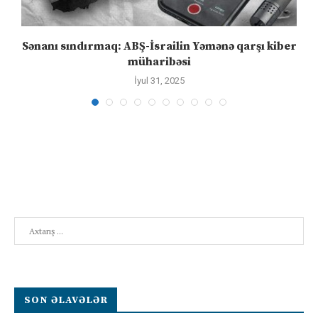
Sənanı sındırmaq: ABŞ-İsrailin Yəmənə qarşı kiber
müharibəsi
İyul 31, 2025
Search
SON ƏLAVƏLƏR