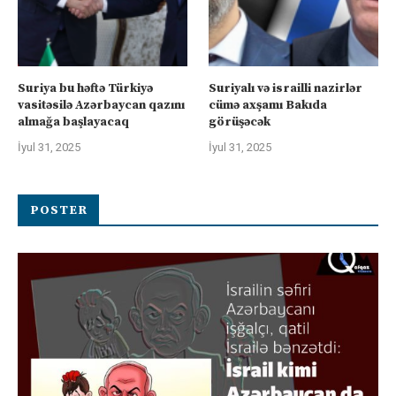
Suriya bu həftə Türkiyə
Suriyalı və israilli nazirlər
vasitəsilə Azərbaycan qazını
cümə axşamı Bakıda
almağa başlayacaq
görüşəcək
İyul 31, 2025
İyul 31, 2025
POSTER