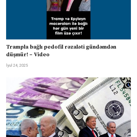
Trampla bağlı pedofil rəzaləti gündəmdən
düşmür! – Video
İyul 24, 2025