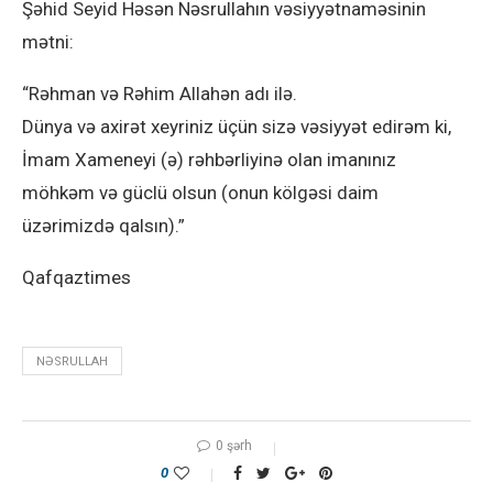
Şəhid Seyid Həsən Nəsrullahın vəsiyyətnaməsinin
mətni:
“Rəhman və Rəhim Allahən adı ilə.
Dünya və axirət xeyriniz üçün sizə vəsiyyət edirəm ki,
İmam Xameneyi (ə) rəhbərliyinə olan imanınız
möhkəm və güclü olsun (onun kölgəsi daim
üzərimizdə qalsın).”
Qafqaztimes
NƏSRULLAH
0 şərh
0