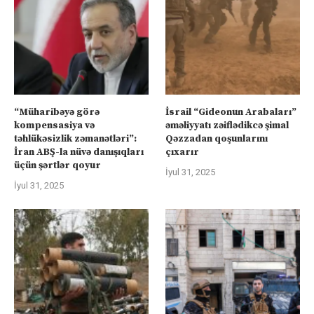
“Müharibəyə görə
İsrail “Gideonun Arabaları”
kompensasiya və
əməliyyatı zəiflədikcə şimal
təhlükəsizlik zəmanətləri”:
Qəzzadan qoşunlarını
İran ABŞ-la nüvə danışıqları
çıxarır
üçün şərtlər qoyur
İyul 31, 2025
İyul 31, 2025