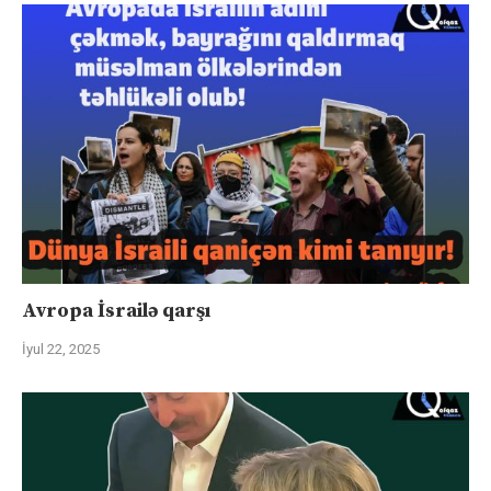
Avropa İsrailə qarşı
İyul 22, 2025