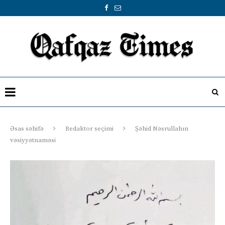
Əsas səhifə
Redaktor seçimi
Şəhid Nəsrullahın
vəsiyyətnaməsi