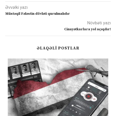
Əvvəlki yazı
Müstəqil Fələstin dövləti qurulmalıdır
Növbəti yazı
Cinayətkarlara yol açıqdır!
ƏLAQƏLI POSTLAR