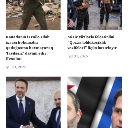
Kanadanın İsrailə silah
Misir yüzlərlə fələstinlini
ixracı hökumətin
“Qəzza təhlükəsizlik
qadağasına baxmayaraq
vəzifələri” üçün hazırlayır
‘fasiləsiz’ davam edir:
İyul 31, 2025
Hesabat
İyul 31, 2025