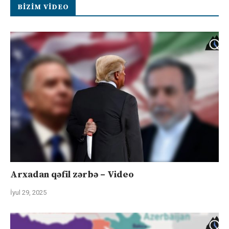
BIZIM VIDEO
Arxadan qəfil zərbə – Video
İyul 29, 2025