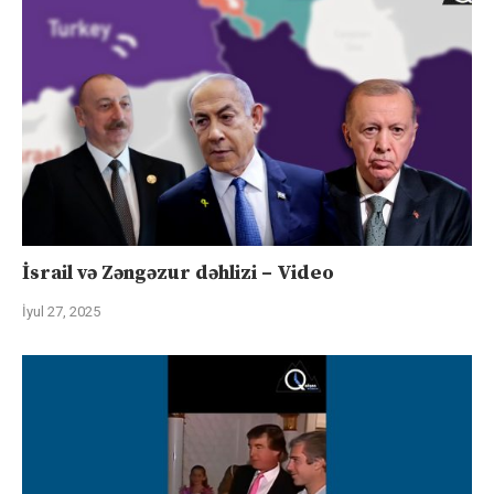
İsrail və Zəngəzur dəhlizi – Video
İyul 27, 2025