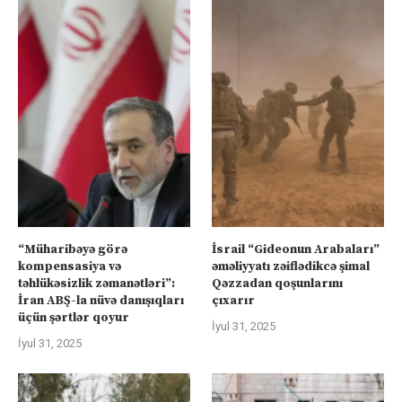
“Müharibəyə görə
İsrail “Gideonun Arabaları”
kompensasiya və
əməliyyatı zəiflədikcə şimal
təhlükəsizlik zəmanətləri”:
Qəzzadan qoşunlarını
İran ABŞ-la nüvə danışıqları
çıxarır
üçün şərtlər qoyur
İyul 31, 2025
İyul 31, 2025