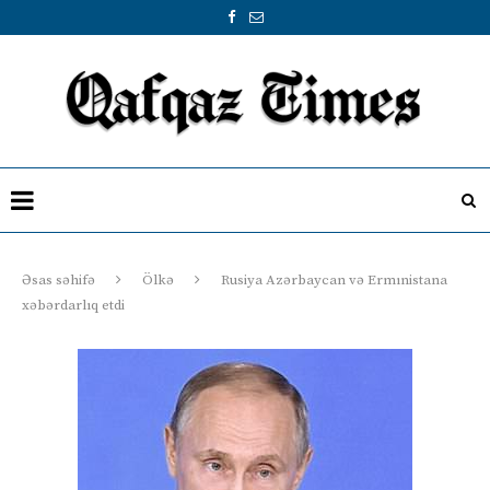
Əsas səhifə
Ölkə
Rusiya Azərbaycan və Ermınistana
xəbərdarlıq etdi