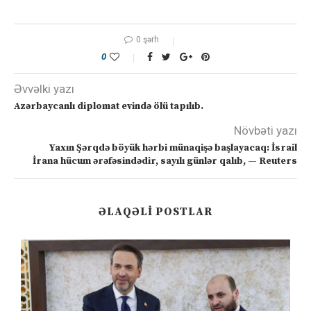
0 şərh
0
Əvvəlki yazı
Azərbaycanlı diplomat evində ölü tapılıb.
Növbəti yazı
Yaxın Şərqdə böyük hərbi münaqişə başlayacaq: İsrail
İrana hücum ərəfəsindədir, sayılı günlər qalıb, — Reuters
ƏLAQƏLI POSTLAR