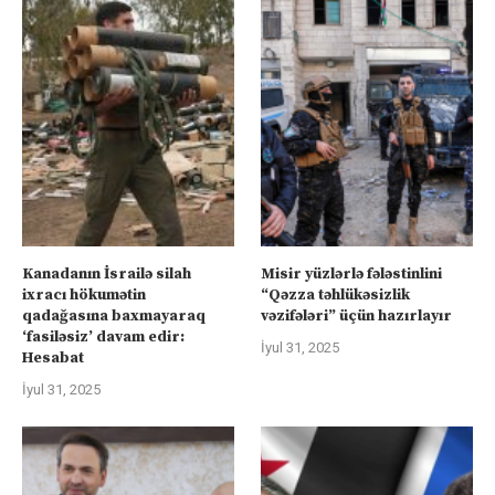
Kanadanın İsrailə silah
Misir yüzlərlə fələstinlini
ixracı hökumətin
“Qəzza təhlükəsizlik
qadağasına baxmayaraq
vəzifələri” üçün hazırlayır
‘fasiləsiz’ davam edir:
İyul 31, 2025
Hesabat
İyul 31, 2025