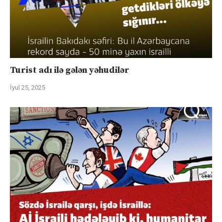
Turist adı ilə gələn yəhudilər
İyul 25, 2025