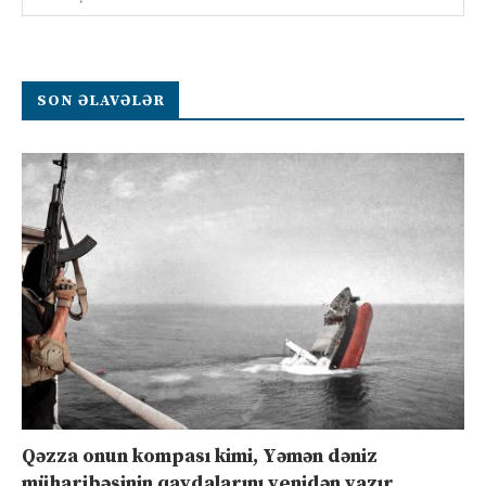
SON ƏLAVƏLƏR
Qəzza onun kompası kimi, Yəmən dəniz
müharibəsinin qaydalarını yenidən yazır