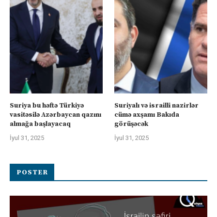
Suriya bu həftə Türkiyə
Suriyalı və israilli nazirlər
vasitəsilə Azərbaycan qazını
cümə axşamı Bakıda
almağa başlayacaq
görüşəcək
İyul 31, 2025
İyul 31, 2025
POSTER