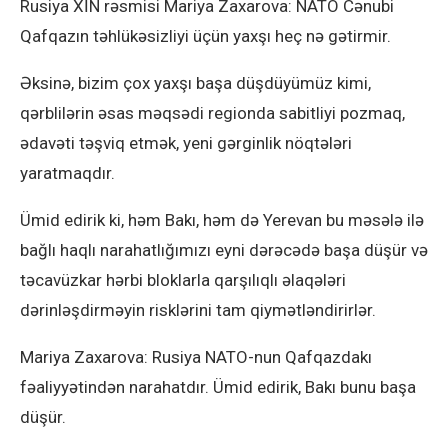
Rusiya XİN rəsmisi Mariya Zaxarova: NATO Cənubi
Qafqazın təhlükəsizliyi üçün yaxşı heç nə gətirmir.
Əksinə, bizim çox yaxşı başa düşdüyümüz kimi,
qərblilərin əsas məqsədi regionda sabitliyi pozmaq,
ədavəti təşviq etmək, yeni gərginlik nöqtələri
yaratmaqdır.
Ümid edirik ki, həm Bakı, həm də Yerevan bu məsələ ilə
bağlı haqlı narahatlığımızı eyni dərəcədə başa düşür və
təcavüzkar hərbi bloklarla qarşılıqlı əlaqələri
dərinləşdirməyin risklərini tam qiymətləndirirlər.
Mariya Zaxarova: Rusiya NATO-nun Qafqazdakı
fəaliyyətindən narahatdır. Ümid edirik, Bakı bunu başa
düşür.