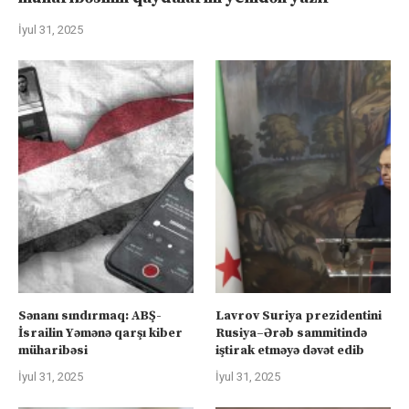
İyul 31, 2025
Sənanı sındırmaq: ABŞ-
Lavrov Suriya prezidentini
İsrailin Yəmənə qarşı kiber
Rusiya–Ərəb sammitində
müharibəsi
iştirak etməyə dəvət edib
İyul 31, 2025
İyul 31, 2025