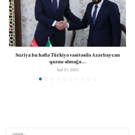
ə
Suriya bu həftə Türkiyə vasitəsilə Azərbaycan
qazını almağa...
İyul 31, 2025
Search