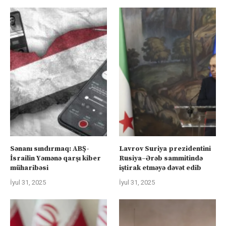
Sənanı sındırmaq: ABŞ-
Lavrov Suriya prezidentini
İsrailin Yəmənə qarşı kiber
Rusiya–Ərəb sammitində
müharibəsi
iştirak etməyə dəvət edib
İyul 31, 2025
İyul 31, 2025