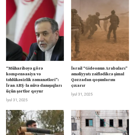
“Müharibəyə görə
İsrail “Gideonun Arabaları”
kompensasiya və
əməliyyatı zəiflədikcə şimal
təhlükəsizlik zəmanətləri”:
Qəzzadan qoşunlarını
İran ABŞ-la nüvə danışıqları
çıxarır
üçün şərtlər qoyur
İyul 31, 2025
İyul 31, 2025