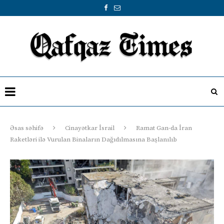
Əsas səhifə
Cinayətkar İsrail
Ramat Gan-da İran
Raketləri ilə Vurulan Binaların Dağıdılmasına Başlanılıb