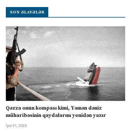
SON ƏLAVƏLƏR
Qəzza onun kompası kimi, Yəmən dəniz
müharibəsinin qaydalarını yenidən yazır
İyul 31, 2025