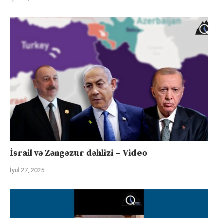
İsrail və Zəngəzur dəhlizi – Video
İyul 27, 2025