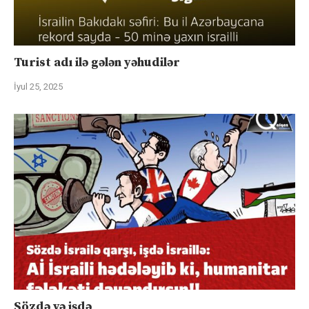
Turist adı ilə gələn yəhudilər
İyul 25, 2025
Sözdə və işdə