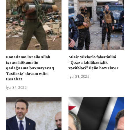
Kanadanın İsrailə silah
Misir yüzlərlə fələstinlini
ixracı hökumətin
“Qəzza təhlükəsizlik
qadağasına baxmayaraq
vəzifələri” üçün hazırlayır
‘fasiləsiz’ davam edir:
İyul 31, 2025
Hesabat
İyul 31, 2025