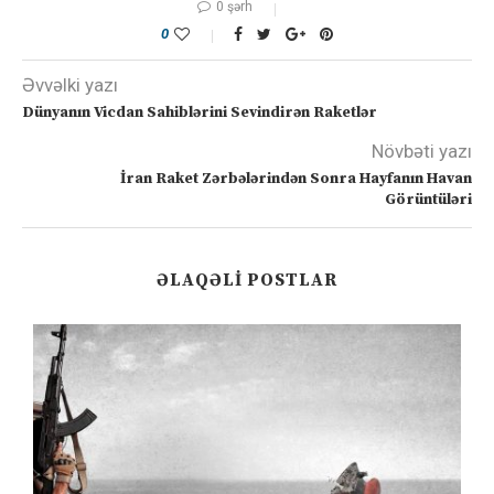
0 şərh
0
Əvvəlki yazı
Dünyanın Vicdan Sahiblərini Sevindirən Raketlər
Növbəti yazı
İran Raket Zərbələrindən Sonra Hayfanın Havan
Görüntüləri
ƏLAQƏLI POSTLAR