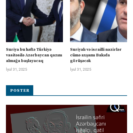
Suriya bu həftə Türkiyə
Suriyalı və israilli nazirlər
vasitəsilə Azərbaycan qazını
cümə axşamı Bakıda
almağa başlayacaq
görüşəcək
İyul 31, 2025
İyul 31, 2025
POSTER