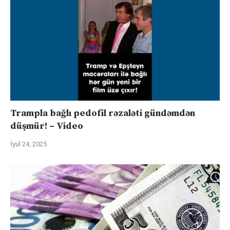
Trampla bağlı pedofil rəzaləti gündəmdən
düşmür! – Video
İyul 24, 2025