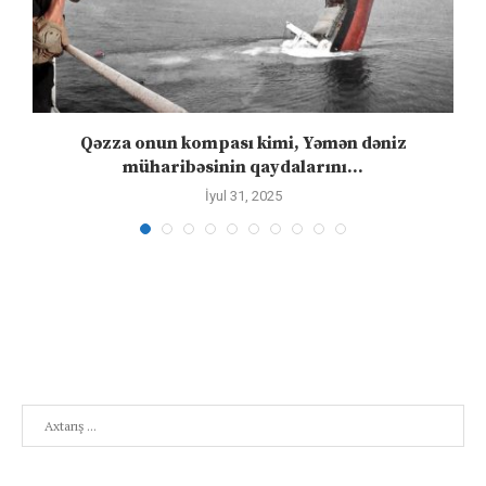
n
Qəzza onun kompası kimi, Yəmən dəniz
S
müharibəsinin qaydalarını...
İyul 31, 2025
Search