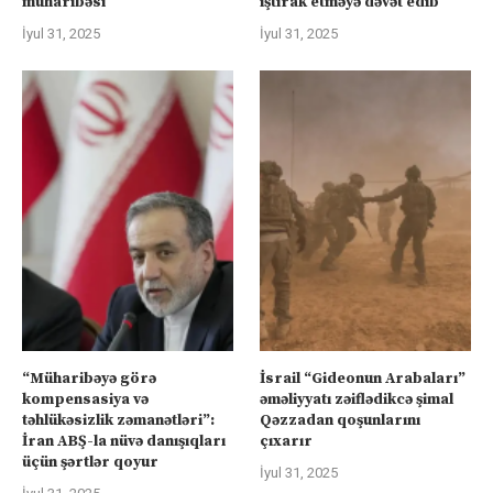
müharibəsi
iştirak etməyə dəvət edib
İyul 31, 2025
İyul 31, 2025
“Müharibəyə görə
İsrail “Gideonun Arabaları”
kompensasiya və
əməliyyatı zəiflədikcə şimal
təhlükəsizlik zəmanətləri”:
Qəzzadan qoşunlarını
İran ABŞ-la nüvə danışıqları
çıxarır
üçün şərtlər qoyur
İyul 31, 2025