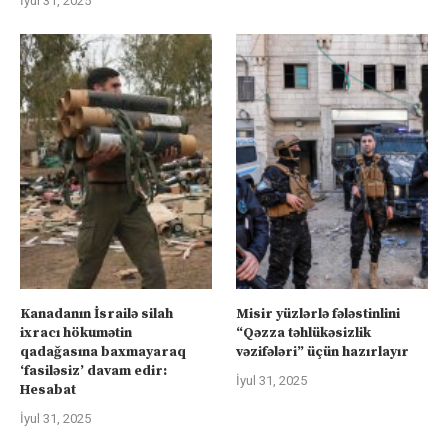
İyul 31, 2025
Kanadanın İsrailə silah
Misir yüzlərlə fələstinlini
ixracı hökumətin
“Qəzza təhlükəsizlik
qadağasına baxmayaraq
vəzifələri” üçün hazırlayır
‘fasiləsiz’ davam edir:
İyul 31, 2025
Hesabat
İyul 31, 2025