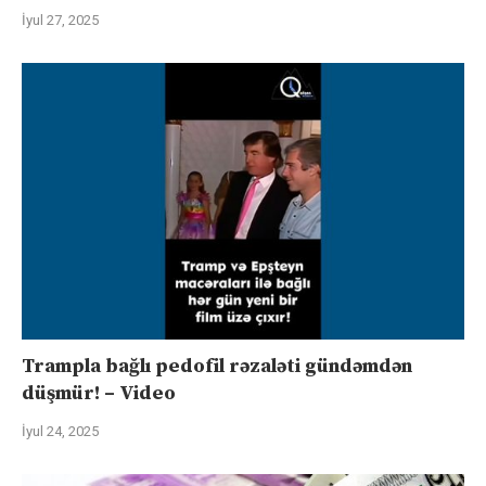
İyul 27, 2025
Trampla bağlı pedofil rəzaləti gündəmdən
düşmür! – Video
İyul 24, 2025