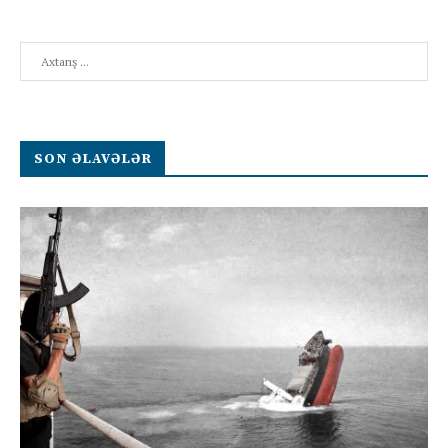
Search
SON ƏLAVƏLƏR