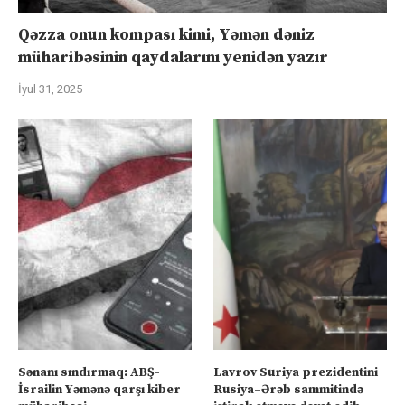
Qəzza onun kompası kimi, Yəmən dəniz
müharibəsinin qaydalarını yenidən yazır
İyul 31, 2025
Sənanı sındırmaq: ABŞ-
Lavrov Suriya prezidentini
İsrailin Yəmənə qarşı kiber
Rusiya–Ərəb sammitində