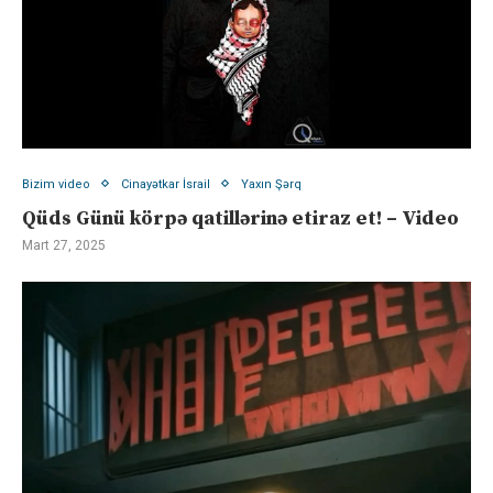
Bizim video
Cinayətkar İsrail
Yaxın Şərq
Qüds Günü körpə qatillərinə etiraz et! – Video
Mart 27, 2025