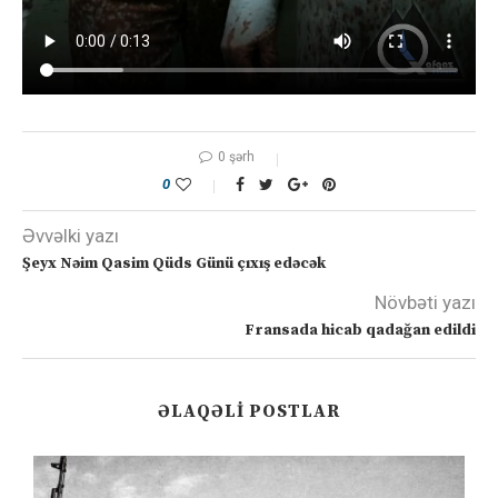
0 şərh
0
Əvvəlki yazı
Şeyx Nəim Qasim Qüds Günü çıxış edəcək
Növbəti yazı
Fransada hicab qadağan edildi
ƏLAQƏLI POSTLAR