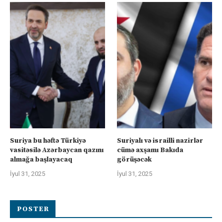
Suriya bu həftə Türkiyə
Suriyalı və israilli nazirlər
vasitəsilə Azərbaycan qazını
cümə axşamı Bakıda
almağa başlayacaq
görüşəcək
İyul 31, 2025
İyul 31, 2025
POSTER