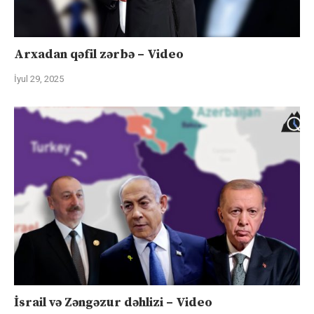
Arxadan qəfil zərbə – Video
İyul 29, 2025
İsrail və Zəngəzur dəhlizi – Video