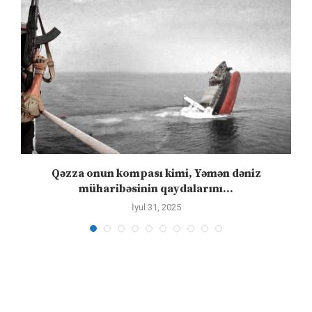
n
Qəzza onun kompası kimi, Yəmən dəniz
S
müharibəsinin qaydalarını...
İyul 31, 2025