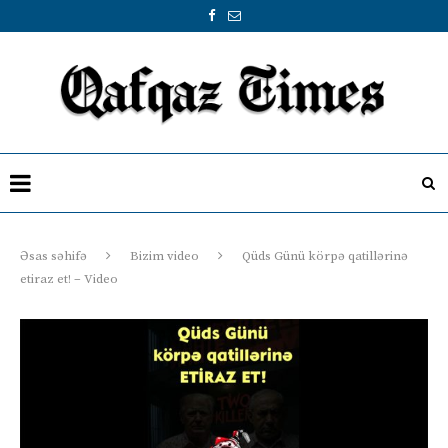
Əsas səhifə
Bizim video
Qüds Günü körpə qatillərinə
etiraz et! – Video