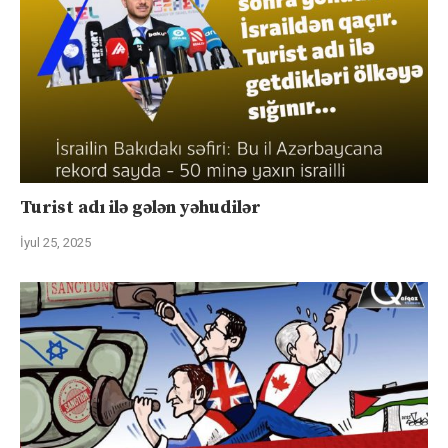
Turist adı ilə gələn yəhudilər
İyul 25, 2025