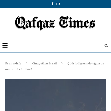
Əsas səhifə
Cinayətkar İsrail
Qüds bölgəsində uğursuz
müdaxilə cəhdləri!