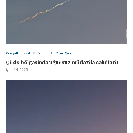
Cinayətkar İsrail
Video
Yaxın Şərq
Qüds bölgəsində uğursuz müdaxilə cəhdləri!
İyun 14, 2025