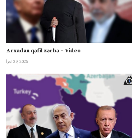
Arxadan qəfil zərbə – Video
İyul 29, 2025