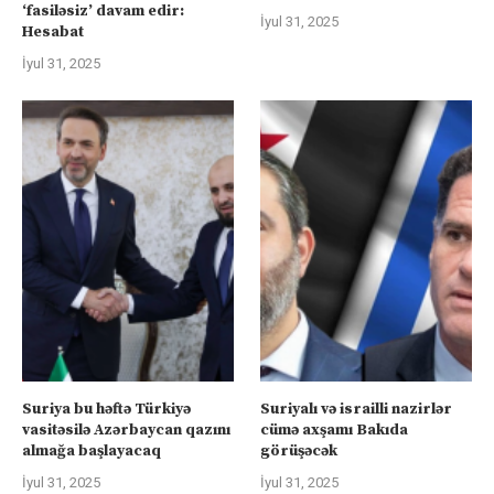
‘fasiləsiz’ davam edir:
İyul 31, 2025
Hesabat
İyul 31, 2025
Suriya bu həftə Türkiyə
Suriyalı və israilli nazirlər
vasitəsilə Azərbaycan qazını
cümə axşamı Bakıda
almağa başlayacaq
görüşəcək
İyul 31, 2025
İyul 31, 2025