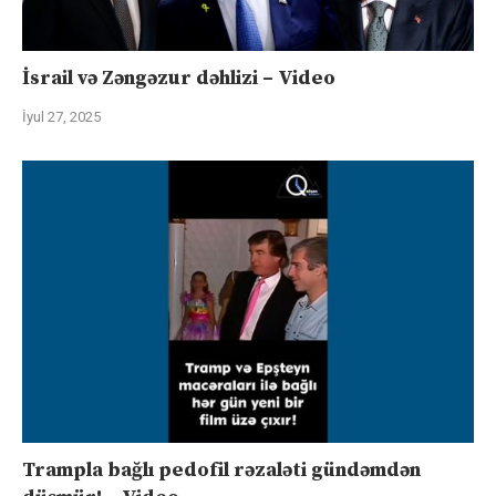
İsrail və Zəngəzur dəhlizi – Video
İyul 27, 2025
Trampla bağlı pedofil rəzaləti gündəmdən