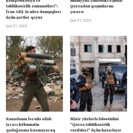
kompensasiya və
əməliyyatı zəiflədikcə şimal
təhlükəsizlik zəmanətləri”:
Qəzzadan qoşunlarını
İran ABŞ-la nüvə danışıqları
çıxarır
üçün şərtlər qoyur
İyul 31, 2025
İyul 31, 2025
Kanadanın İsrailə silah
Misir yüzlərlə fələstinlini
ixracı hökumətin
“Qəzza təhlükəsizlik
qadağasına baxmayaraq
vəzifələri” üçün hazırlayır