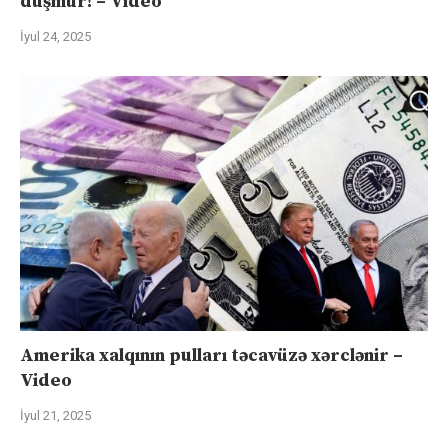
düşmür! – Video
İyul 24, 2025
Amerika xalqının pulları təcavüzə xərclənir –
Video
İyul 21, 2025