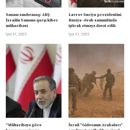
Sənanı sındırmaq: ABŞ-
Lavrov Suriya prezidentini
İsrailin Yəmənə qarşı kiber
Rusiya–Ərəb sammitində
müharibəsi
iştirak etməyə dəvət edib
İyul 31, 2025
İyul 31, 2025
“Müharibəyə görə
İsrail “Gideonun Arabaları”