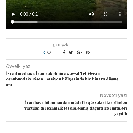
0 şərh
0
Əvvəlki yazı
İsrail mediası: İran raketinin az əvvəl Tel-Əvivin
cənubundakı Rișon Letsiyon bölgəsində bir binaya düşmə
anı
Növbəti yazı
İran hava hücumundan müdafiə qüvvələri tərəfindən
vurulan qırıcının ilk təsdiqlənmiş dağıntı görüntüləri
yayıldı