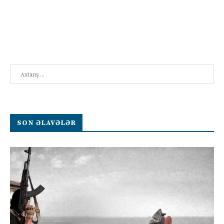
Search
SON ƏLAVƏLƏR