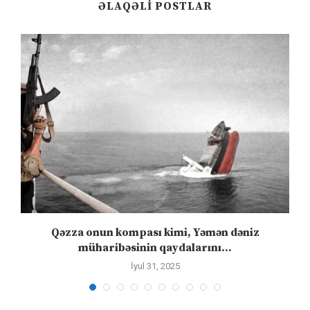
ƏLAQƏLI POSTLAR
n
Qəzza onun kompası kimi, Yəmən dəniz
S
müharibəsinin qaydalarını...
İyul 31, 2025