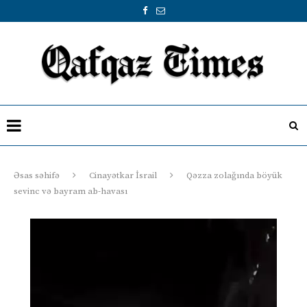
Əsas səhifə
Cinayətkar İsrail
Qəzza zolağında böyük
sevinc və bayram ab-havası