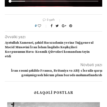
0 şərh
0
Əvvəlki yazı
Ayətullah Xamenei, şəhid Hacızadənin yerinə Tuğgeneral
Məcid Musəvini İran İslam İnqilabı Keşikçiləri
Korpusunun Hava-Kosmik Qüvvələri komandanı təyin
etdi
Növbəti yazı
İran rəsmi şəkildə Fransa, Britaniya və ABŞ-ı İsrailə qarşı
genişmiqyaslı hücum planı barədə məlumatlandırıb
ƏLAQƏLI POSTLAR