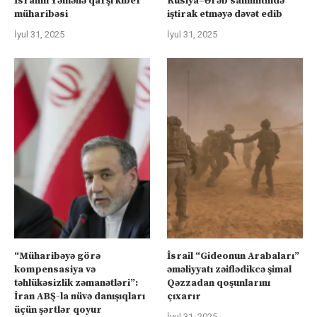
İsrailin Yəmənə qarşı kiber
Rusiya–Ərəb sammitində
müharibəsi
iştirak etməyə dəvət edib
İyul 31, 2025
İyul 31, 2025
“Müharibəyə görə
İsrail “Gideonun Arabaları”
kompensasiya və
əməliyyatı zəiflədikcə şimal
təhlükəsizlik zəmanətləri”:
Qəzzadan qoşunlarını
İran ABŞ-la nüvə danışıqları
çıxarır
üçün şərtlər qoyur
İyul 31, 2025