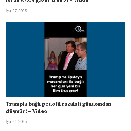
İsrail və Zəngəzur dəhlizi – Video
İyul 27, 2025
Trampla bağlı pedofil rəzaləti gündəmdən
düşmür! – Video
İyul 24, 2025