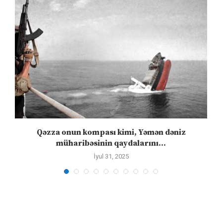
n
Qəzza onun kompası kimi, Yəmən dəniz
S
müharibəsinin qaydalarını...
İyul 31, 2025