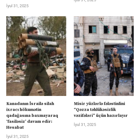
İyul 31, 2025
Kanadanın İsrailə silah
Misir yüzlərlə fələstinlini
ixracı hökumətin
“Qəzza təhlükəsizlik
qadağasına baxmayaraq
vəzifələri” üçün hazırlayır
‘fasiləsiz’ davam edir:
İyul 31, 2025
Hesabat
İyul 31, 2025