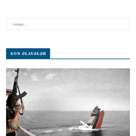
Search
SON ƏLAVƏLƏR