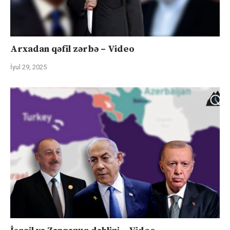
Arxadan qəfil zərbə – Video
İyul 29, 2025