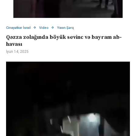
Cinayətkar İsrail
Video
Yaxın Şərq
Qəzza zolağında böyük sevinc və bayram ab-
havası
İyun 14, 2025