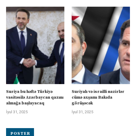
Suriya bu həftə Türkiyə
Suriyalı və israilli nazirlər
vasitəsilə Azərbaycan qazını
cümə axşamı Bakıda
almağa başlayacaq
görüşəcək
İyul 31, 2025
İyul 31, 2025
POSTER