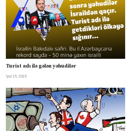
Turist adı ilə gələn yəhudilər
İyul 25, 2025