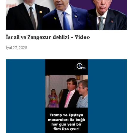
İsrail və Zəngəzur dəhlizi – Video
İyul 27, 2025