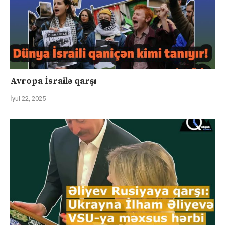
Avropa İsrailə qarşı
İyul 22, 2025