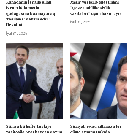
Kanadanın İsrailə silah
Misir yüzlərlə fələstinlini
ixracı hökumətin
“Qəzza təhlükəsizlik
qadağasına baxmayaraq
vəzifələri” üçün hazırlayır
‘fasiləsiz’ davam edir:
İyul 31, 2025
Hesabat
İyul 31, 2025
Suriya bu həftə Türkiyə
Suriyalı və israilli nazirlər
vasitəsilə Azərbaycan qazını
cümə axşamı Bakıda