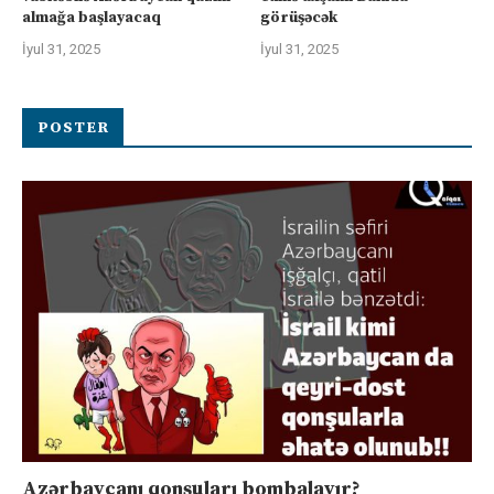
almağa başlayacaq
görüşəcək
İyul 31, 2025
İyul 31, 2025
POSTER
Azərbaycanı qonşuları bombalayır?