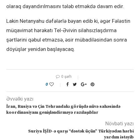
olaraq dayandırılmasını tələb etməkdə davam edir.
Lakin Netanyahu dəfələrlə bəyan edib ki, əgər Fələstin
müqavimət hərəkatı Tel-Əvivin silahsızlaşdırma
şərtlərini qəbul etməzsə, əsir mübadiləsindən sonra
döyüşlər yenidən başlayacaq.
0 şərh
0
Əvvəlki yazı
İran, Rusiya və Çin Tehrandakı görüşdə nüvə sahəsində
koordinasiyanı genişləndirməyə razılaşıblar
Növbəti yazı
Suriya İŞİD-ə qarşı “dəstək üçün” Türkiyədən hərbi
yardım istəyib