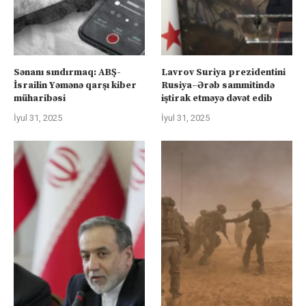
Sənanı sındırmaq: ABŞ-
Lavrov Suriya prezidentini
İsrailin Yəmənə qarşı kiber
Rusiya–Ərəb sammitində
müharibəsi
iştirak etməyə dəvət edib
İyul 31, 2025
İyul 31, 2025