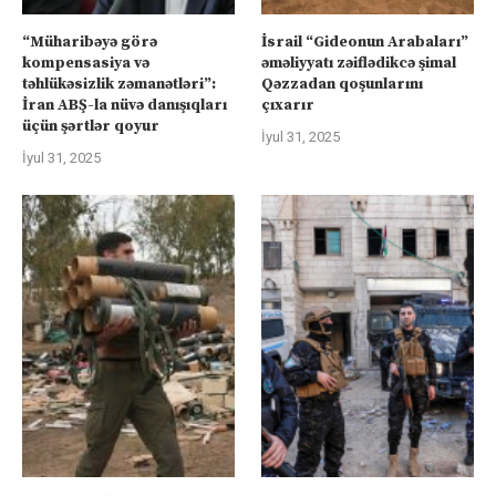
“Müharibəyə görə
İsrail “Gideonun Arabaları”
kompensasiya və
əməliyyatı zəiflədikcə şimal
təhlükəsizlik zəmanətləri”:
Qəzzadan qoşunlarını
İran ABŞ-la nüvə danışıqları
çıxarır
üçün şərtlər qoyur
İyul 31, 2025
İyul 31, 2025