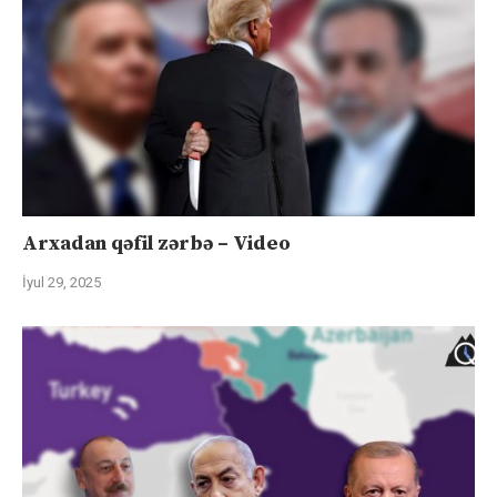
Arxadan qəfil zərbə – Video
İyul 29, 2025