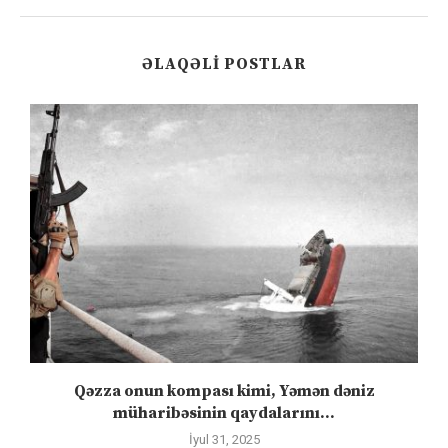
ƏLAQƏLI POSTLAR
n
Qəzza onun kompası kimi, Yəmən dəniz
S
müharibəsinin qaydalarını...
İyul 31, 2025