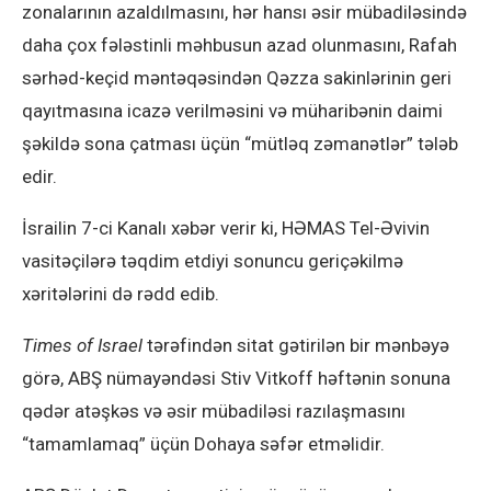
zonalarının azaldılmasını, hər hansı əsir mübadiləsində
daha çox fələstinli məhbusun azad olunmasını, Rafah
sərhəd-keçid məntəqəsindən Qəzza sakinlərinin geri
qayıtmasına icazə verilməsini və müharibənin daimi
şəkildə sona çatması üçün “mütləq zəmanətlər” tələb
edir.
İsrailin 7-ci Kanalı xəbər verir ki, HƏMAS Tel-Əvivin
vasitəçilərə təqdim etdiyi sonuncu geriçəkilmə
xəritələrini də rədd edib.
Times of Israel
tərəfindən sitat gətirilən bir mənbəyə
görə, ABŞ nümayəndəsi Stiv Vitkoff həftənin sonuna
qədər atəşkəs və əsir mübadiləsi razılaşmasını
“tamamlamaq” üçün Dohaya səfər etməlidir.