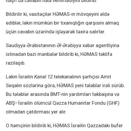
nəşri də cavabın hələ verilmədiyini bildirib.
Bildirilir ki, vasitəçilər HƏMAS-ın mövqeyini əldə
ediblər, lakin mümkün bir tıxanıqlığın qarşısını almaq
üçün cavabın üzərində işləyərək təxirə salırlar.
Səudiyyə Ərəbistanının
Əl-Ərəbiyyə
xəbər agentliyinə
istinadən bəzi mənbələr bildirib ki, HƏMAS təklifə
razılaşıb.
Lakin İsrailin
Kanal 12
telekanalının şərhçisi Amit
Seqalın sözlərinə görə, HƏMAS yeni tələblər irəli sürüb.
Bu tələblər arasında BMT-nin yardımları təkbaşına və
ABŞ–İsrailin ölümcül Qəzza Humanitar Fondu (GHF)
olmadan çatdırması yer alır.
O həmçinin bildirib ki, HƏMAS İsrailin Qəzzadakı bufer