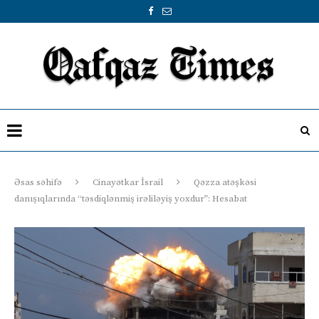
Əsas səhifə
Cinayətkar İsrail
Qəzza atəşkəsi
danışıqlarında “təsdiqlənmiş irəliləyiş yoxdur”: Hesabat