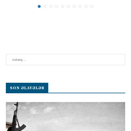
Search
SON ƏLAVƏLƏR