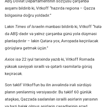
ABŞ Dövlət Departamentinin sözçüsü çərşənbə
axşamı bildirib ki, Vitkoff “hazırda regiona – Qəzza
bölgəsinə doğru yoldadır.”
Lakin
Times of Israel
in mənbəsi bildirib ki, Vitkoff “hələ
də ABŞ-dadır və yalnız çərşənbə günü yola düşməsi
planlaşdırılır – lakin Qətərə yox, Avropada keçiriləcək
görüşlərə getmək üçün.”
Axios
isə 22 iyul tarixində yazıb ki, Vitkoff Romada
yüksək səviyyəli israilli və qətərli rəsmilərlə görüş
keçirəcək.
Son təklif Vitkoffun bu ilin əvvəlində irəli sürdüyü
planın yenilənmiş versiyasıdır. Bu təklif 60 günlük
atəşkəs, Qəzzada saxlanılan israilli əsirlərin yarısının
və bəzi həlak olmuş əsirlərin cəsədlərinin azad