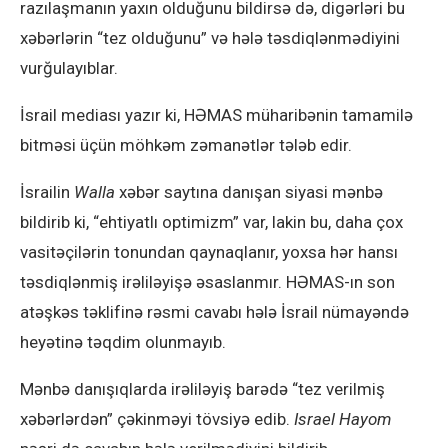
razılaşmanın yaxın olduğunu bildirsə də, digərləri bu
xəbərlərin “tez olduğunu” və hələ təsdiqlənmədiyini
vurğulayıblar.
İsrail mediası yazır ki, HƏMAS müharibənin tamamilə
bitməsi üçün möhkəm zəmanətlər tələb edir.
İsrailin
Walla
xəbər saytına danışan siyasi mənbə
bildirib ki, “ehtiyatlı optimizm” var, lakin bu, daha çox
vasitəçilərin tonundan qaynaqlanır, yoxsa hər hansı
təsdiqlənmiş irəliləyişə əsaslanmır. HƏMAS-ın son
atəşkəs təklifinə rəsmi cavabı hələ İsrail nümayəndə
heyətinə təqdim olunmayıb.
Mənbə danışıqlarda irəliləyiş barədə “tez verilmiş
xəbərlərdən” çəkinməyi tövsiyə edib.
Israel Hayom