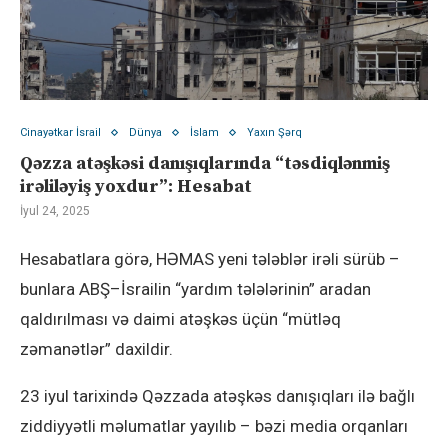
Cinayətkar İsrail
Dünya
İslam
Yaxın Şərq
Qəzza atəşkəsi danışıqlarında “təsdiqlənmiş
irəliləyiş yoxdur”: Hesabat
İyul 24, 2025
Hesabatlara görə, HƏMAS yeni tələblər irəli sürüb –
bunlara ABŞ–İsrailin “yardım tələlərinin” aradan
qaldırılması və daimi atəşkəs üçün “mütləq
zəmanətlər” daxildir.
23 iyul tarixində Qəzzada atəşkəs danışıqları ilə bağlı
ziddiyyətli məlumatlar yayılıb – bəzi media orqanları