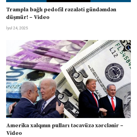
Trampla bağlı pedofil rəzaləti gündəmdən
düşmür! – Video
İyul 24, 2025
Amerika xalqının pulları təcavüzə xərclənir –
Video