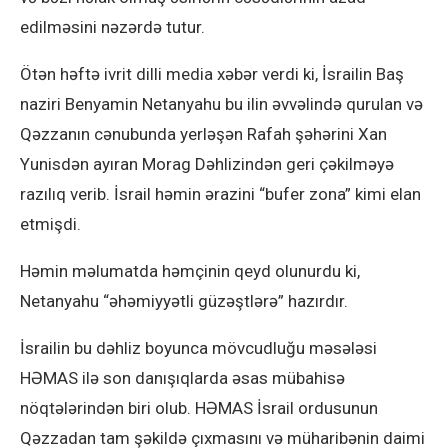
edilməsini nəzərdə tutur.
Ötən həftə ivrit dilli media xəbər verdi ki, İsrailin Baş
naziri Benyamin Netanyahu bu ilin əvvəlində qurulan və
Qəzzanın cənubunda yerləşən Rafah şəhərini Xan
Yunisdən ayıran Morag Dəhlizindən geri çəkilməyə
razılıq verib. İsrail həmin ərazini “bufer zona” kimi elan
etmişdi.
Həmin məlumatda həmçinin qeyd olunurdu ki,
Netanyahu “əhəmiyyətli güzəştlərə” hazırdır.
İsrailin bu dəhliz boyunca mövcudluğu məsələsi
HƏMAS ilə son danışıqlarda əsas mübahisə
nöqtələrindən biri olub. HƏMAS İsrail ordusunun
Qəzzadan tam şəkildə çıxmasını və müharibənin daimi