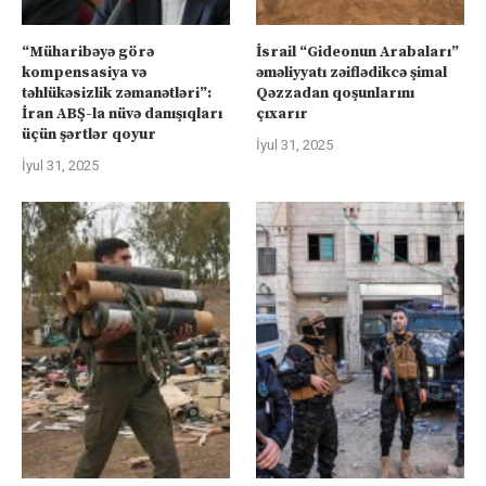
“Müharibəyə görə
İsrail “Gideonun Arabaları”
kompensasiya və
əməliyyatı zəiflədikcə şimal
təhlükəsizlik zəmanətləri”:
Qəzzadan qoşunlarını
İran ABŞ-la nüvə danışıqları
çıxarır
üçün şərtlər qoyur
İyul 31, 2025
İyul 31, 2025