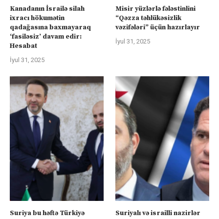
Kanadanın İsrailə silah
Misir yüzlərlə fələstinlini
ixracı hökumətin
“Qəzza təhlükəsizlik
qadağasına baxmayaraq
vəzifələri” üçün hazırlayır
‘fasiləsiz’ davam edir:
İyul 31, 2025
Hesabat
İyul 31, 2025
Suriya bu həftə Türkiyə
Suriyalı və israilli nazirlər