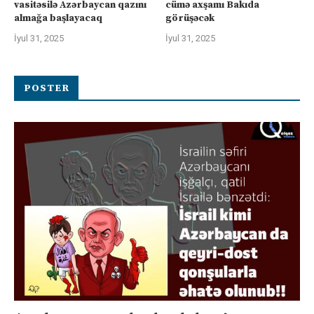
vasitəsilə Azərbaycan qazını
cümə axşamı Bakıda
almağa başlayacaq
görüşəcək
İyul 31, 2025
İyul 31, 2025
POSTER