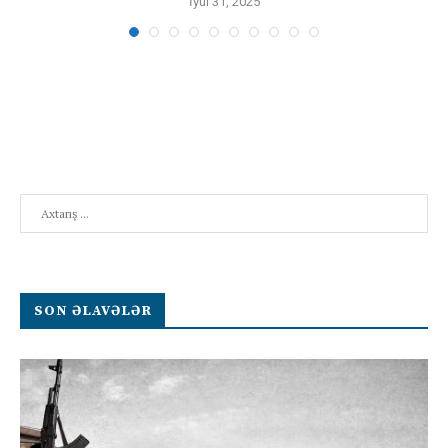
İyul 31, 2025
Search
SON ƏLAVƏLƏR