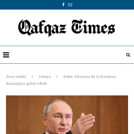
Əsas səhifə
Dünya
Putin: Ukrayna ilə Zelenskisiz
danışıqları qəbul edirik