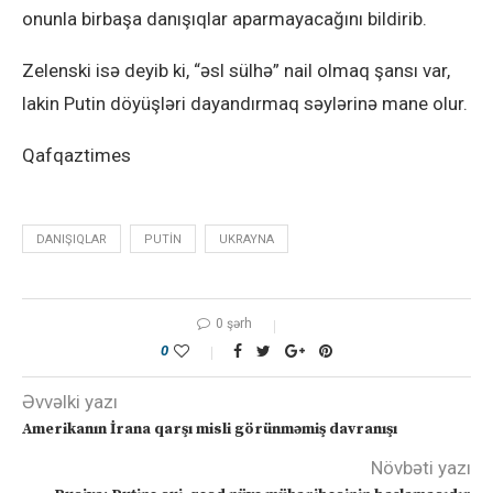
onunla birbaşa danışıqlar aparmayacağını bildirib.
Zelenski isə deyib ki, “əsl sülhə” nail olmaq şansı var,
lakin Putin döyüşləri dayandırmaq səylərinə mane olur.
Qafqaztimes
DANIŞIQLAR
PUTIN
UKRAYNA
0 şərh
0
Əvvəlki yazı
Amerikanın İrana qarşı misli görünməmiş davranışı
Növbəti yazı