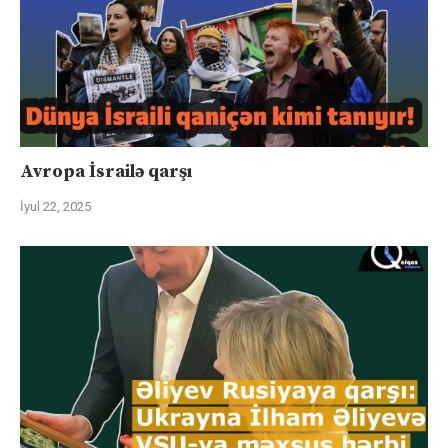
Avropa İsrailə qarşı
İyul 22, 2025