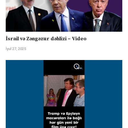
İsrail və Zəngəzur dəhlizi – Video
İyul 27, 2025