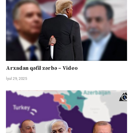
Arxadan qəfil zərbə – Video
İyul 29, 2025