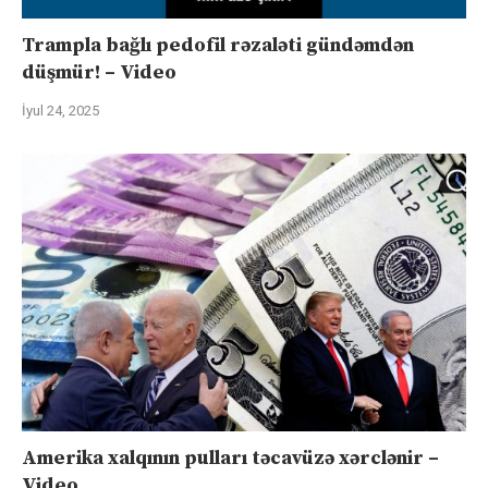
Trampla bağlı pedofil rəzaləti gündəmdən
düşmür! – Video
İyul 24, 2025
Amerika xalqının pulları təcavüzə xərclənir –
Video