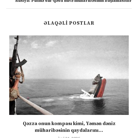
Rusiya: Putinə sui-qəsd nüvə müharibəsinin başlamasıdır
ƏLAQƏLI POSTLAR
”
Qəzza onun kompası kimi, Yəmən dəniz
S
müharibəsinin qaydalarını...