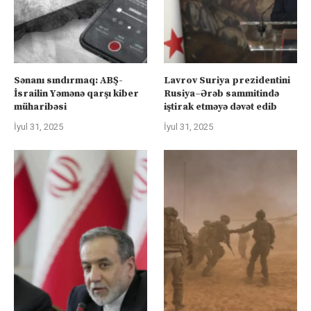
Sənanı sındırmaq: ABŞ-
Lavrov Suriya prezidentini
İsrailin Yəmənə qarşı kiber
Rusiya–Ərəb sammitində
müharibəsi
iştirak etməyə dəvət edib
İyul 31, 2025
İyul 31, 2025