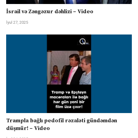
İsrail və Zəngəzur dəhlizi – Video
İyul 27, 2025
Trampla bağlı pedofil rəzaləti gündəmdən
düşmür! – Video