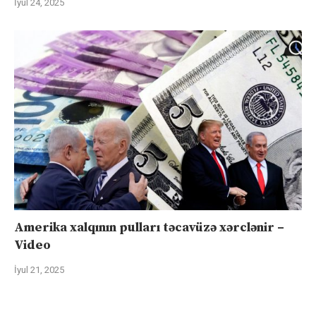
İyul 24, 2025
Amerika xalqının pulları təcavüzə xərclənir –
Video
İyul 21, 2025