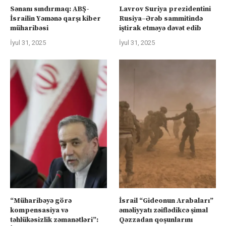
Sənanı sındırmaq: ABŞ-
Lavrov Suriya prezidentini
İsrailin Yəmənə qarşı kiber
Rusiya–Ərəb sammitində
müharibəsi
iştirak etməyə dəvət edib
İyul 31, 2025
İyul 31, 2025
“Müharibəyə görə
İsrail “Gideonun Arabaları”
kompensasiya və
əməliyyatı zəiflədikcə şimal
təhlükəsizlik zəmanətləri”:
Qəzzadan qoşunlarını