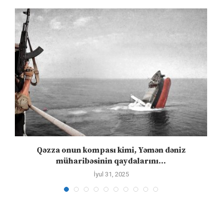
”
Qəzza onun kompası kimi, Yəmən dəniz
S
müharibəsinin qaydalarını...
İyul 31, 2025