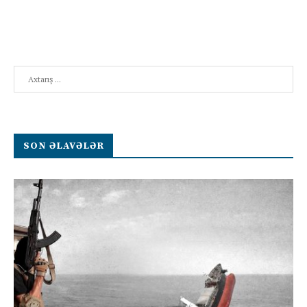
Search
SON ƏLAVƏLƏR