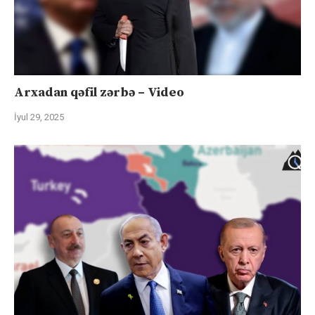
Arxadan qəfil zərbə – Video
İyul 29, 2025