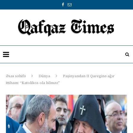
Əsas səhifə
Dünya
Paşinyandan II Qareginə ağır
ittiham: “Katolikos ola bilməz”