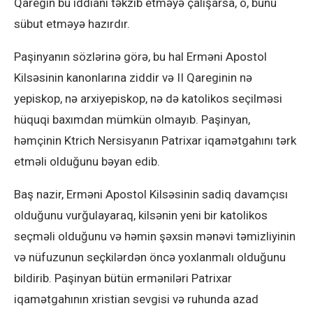
Qaregin bu iddianı təkzib etməyə çalışarsa, o, bunu
sübut etməyə hazırdır.
Paşinyanın sözlərinə görə, bu hal Erməni Apostol
Kilsəsinin kanonlarına ziddir və II Qareginin nə
yepiskop, nə arxiyepiskop, nə də katolikos seçilməsi
hüquqi baxımdan mümkün olmayıb. Paşinyan,
həmçinin Ktrich Nersisyanın Patrixar iqamətgahını tərk
etməli olduğunu bəyan edib.
Baş nazir, Erməni Apostol Kilsəsinin sadiq davamçısı
olduğunu vurğulayaraq, kilsənin yeni bir katolikos
seçməli olduğunu və həmin şəxsin mənəvi təmizliyinin
və nüfuzunun seçkilərdən öncə yoxlanmalı olduğunu
bildirib. Paşinyan bütün erməniləri Patrixar
iqamətgahının xristian sevgisi və ruhunda azad