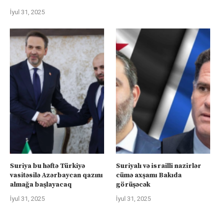
İyul 31, 2025
Suriya bu həftə Türkiyə
Suriyalı və israilli nazirlər
vasitəsilə Azərbaycan qazını
cümə axşamı Bakıda
almağa başlayacaq
görüşəcək
İyul 31, 2025
İyul 31, 2025