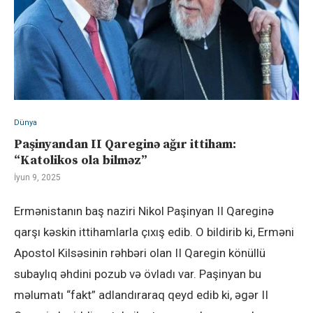
Dünya
Paşinyandan II Qareginə ağır ittiham:
“Katolikos ola bilməz”
İyun 9, 2025
Ermənistanın baş naziri Nikol Paşinyan II Qareginə
qarşı kəskin ittihamlarla çıxış edib. O bildirib ki, Erməni
Apostol Kilsəsinin rəhbəri olan II Qaregin könüllü
subaylıq əhdini pozub və övladı var. Paşinyan bu
məlumatı “fakt” adlandıraraq qeyd edib ki, əgər II