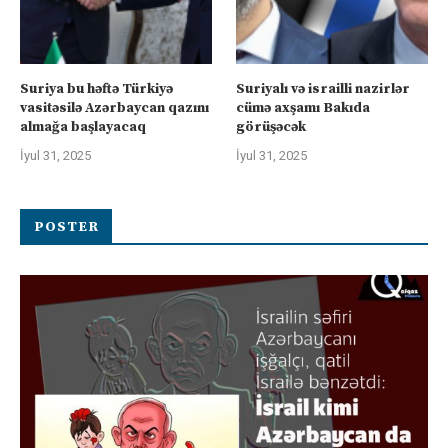
Suriya bu həftə Türkiyə
Suriyalı və israilli nazirlər
vasitəsilə Azərbaycan qazını
cümə axşamı Bakıda
almağa başlayacaq
görüşəcək
İyul 31, 2025
İyul 31, 2025
POSTER