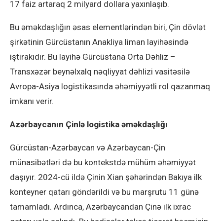
17 faiz artaraq 2 milyard dollara yaxınlaşıb.
Bu əməkdaşlığın əsas elementlərindən biri, Çin dövlət
şirkətinin Gürcüstanın Anakliya liman layihəsində
iştirakıdır. Bu layihə Gürcüstana Orta Dəhliz –
Transxəzər beynəlxalq nəqliyyat dəhlizi vasitəsilə
Avropa-Asiya logistikasında əhəmiyyətli rol qazanmaq
imkanı verir.
Azərbaycanın Çinlə logistika əməkdaşlığı
Gürcüstan-Azərbaycan və Azərbaycan-Çin
münasibətləri də bu kontekstdə mühüm əhəmiyyət
daşıyır. 2024-cü ildə Çinin Xian şəhərindən Bakıya ilk
konteyner qatarı göndərildi və bu marşrutu 11 günə
tamamladı. Ardınca, Azərbaycandan Çinə ilk ixrac