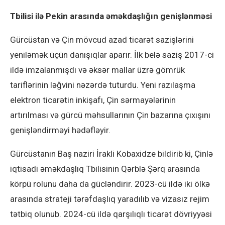
Tbilisi ilə Pekin arasında əməkdaşlığın genişlənməsi
Gürcüstan və Çin mövcud azad ticarət sazişlərini
yeniləmək üçün danışıqlar aparır. İlk belə saziş 2017-ci
ildə imzalanmışdı və əksər mallar üzrə gömrük
tariflərinin ləğvini nəzərdə tuturdu. Yeni razılaşma
elektron ticarətin inkişafı, Çin sərmayələrinin
artırılması və gürcü məhsullarının Çin bazarına çıxışını
genişləndirməyi hədəfləyir.
Gürcüstanın Baş naziri İrakli Kobaxidze bildirib ki, Çinlə
iqtisadi əməkdaşlıq Tbilisinin Qərblə Şərq arasında
körpü rolunu daha da gücləndirir. 2023-cü ildə iki ölkə
arasında strateji tərəfdaşlıq yaradılıb və vizasız rejim
tətbiq olunub. 2024-cü ildə qarşılıqlı ticarət dövriyyəsi