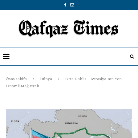
Əsas səhifə
Dünya
Orta Dəhliz – Avrasiya-nın Yeni
Önəmli Mağistralı