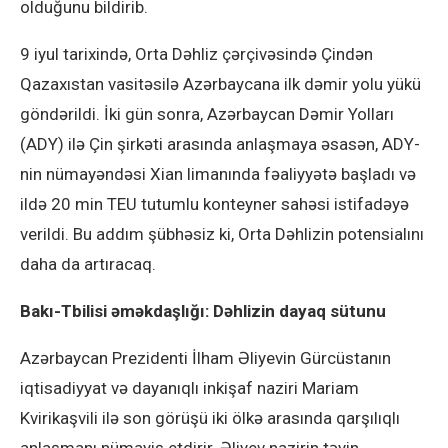
olduğunu bildirib.
9 iyul tarixində, Orta Dəhliz çərçivəsində Çindən
Qazaxıstan vasitəsilə Azərbaycana ilk dəmir yolu yükü
göndərildi. İki gün sonra, Azərbaycan Dəmir Yolları
(ADY) ilə Çin şirkəti arasında anlaşmaya əsasən, ADY-
nin nümayəndəsi Xian limanında fəaliyyətə başladı və
ildə 20 min TEU tutumlu konteyner sahəsi istifadəyə
verildi. Bu addım şübhəsiz ki, Orta Dəhlizin potensialını
daha da artıracaq.
Bakı-Tbilisi əməkdaşlığı: Dəhlizin dayaq sütunu
Azərbaycan Prezidenti İlham Əliyevin Gürcüstanın
iqtisadiyyat və dayanıqlı inkişaf naziri Mariam
Kvirikaşvili ilə son görüşü iki ölkə arasında qarşılıqlı