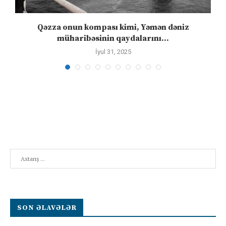
n
Qəzza onun kompası kimi, Yəmən dəniz
S
müharibəsinin qaydalarını...
İyul 31, 2025
Search
SON ƏLAVƏLƏR