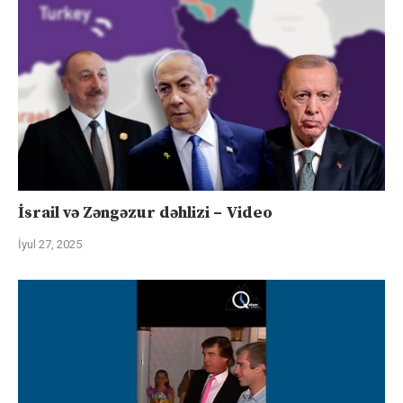
İsrail və Zəngəzur dəhlizi – Video
İyul 27, 2025