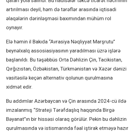
qatarı yola salındı. Bu hadisələr təkcə ticarət həcminin
artırılması deyil, həm də tərəflər arasında iqtisadi
əlaqələrin dərinləşməsi baxımından mühüm rol
oynayır.
Elə həmin il Bakıda “Avrasiya Nəqliyyat Marşrutu”
beynəlxalq assosiasiyasının yaradılması üzrə işlərə
başlanıldı. Bu təşəbbüs Orta Dəhlizin Çin, Tacikistan,
Qırğızıstan, Özbəkistan, Türkmənistan və Xəzər dənizi
vasitəsilə keçən alternativ qolunun qurulmasına
xidmət edir.
Bu addımlar Azərbaycan və Çin arasında 2024-cü ildə
imzalanmış “Strateji Tərəfdaşlıq haqqında Birgə
Bəyanat”ın bir hissəsi olaraq görülür. Pekin bu dəhlizin
qurulmasında və istismarında fəal iştirak etməyə hazır