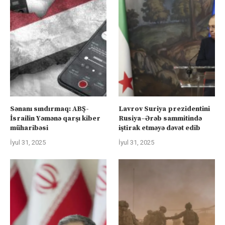
Sənanı sındırmaq: ABŞ-
Lavrov Suriya prezidentini
İsrailin Yəmənə qarşı kiber
Rusiya–Ərəb sammitində
müharibəsi
iştirak etməyə dəvət edib
İyul 31, 2025
İyul 31, 2025