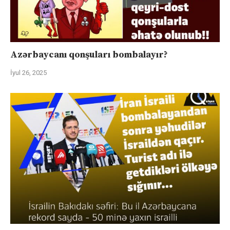
Azərbaycanı qonşuları bombalayır?
İyul 26, 2025