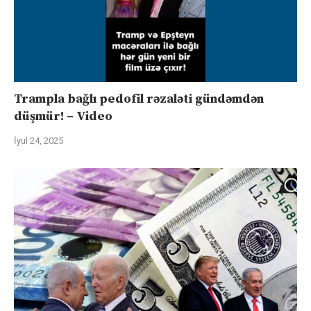
Trampla bağlı pedofil rəzaləti gündəmdən
düşmür! – Video
İyul 24, 2025