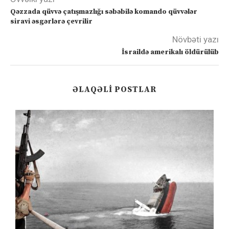
Qəzzada qüvvə çatışmazlığı səbəbilə komando qüvvələr
siravi əsgərlərə çevrilir
Növbəti yazı
İsraildə amerikalı öldürülüb
ƏLAQƏLI POSTLAR