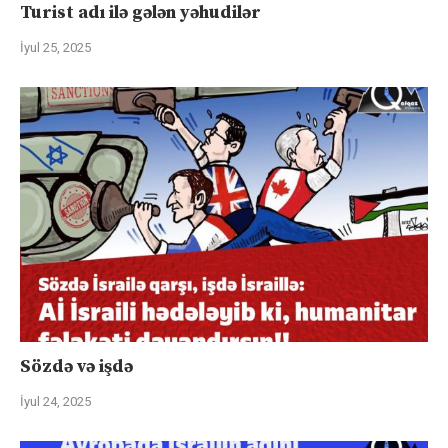
Turist adı ilə gələn yəhudilər
İyul 25, 2025
Sözdə və işdə
İyul 24, 2025