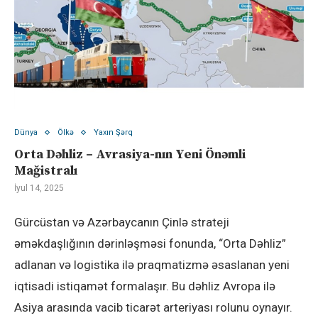
Dünya
Ölkə
Yaxın Şərq
Orta Dəhliz – Avrasiya-nın Yeni Önəmli
Mağistralı
İyul 14, 2025
Gürcüstan və Azərbaycanın Çinlə strateji
əməkdaşlığının dərinləşməsi fonunda, “Orta Dəhliz”
adlanan və logistika ilə praqmatizmə əsaslanan yeni
iqtisadi istiqamət formalaşır. Bu dəhliz Avropa ilə
Asiya arasında vacib ticarət arteriyası rolunu oynayır.