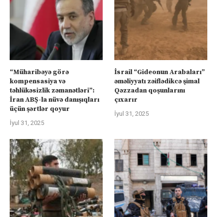
“Müharibəyə görə
İsrail “Gideonun Arabaları”
kompensasiya və
əməliyyatı zəiflədikcə şimal
təhlükəsizlik zəmanətləri”:
Qəzzadan qoşunlarını
İran ABŞ-la nüvə danışıqları
çıxarır
üçün şərtlər qoyur
İyul 31, 2025
İyul 31, 2025