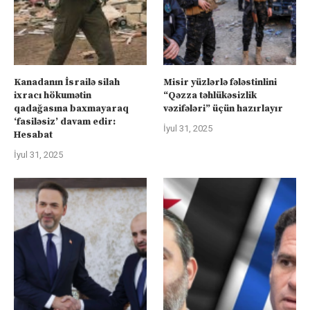
Kanadanın İsrailə silah
Misir yüzlərlə fələstinlini
ixracı hökumətin
“Qəzza təhlükəsizlik
qadağasına baxmayaraq
vəzifələri” üçün hazırlayır
‘fasiləsiz’ davam edir:
İyul 31, 2025
Hesabat
İyul 31, 2025