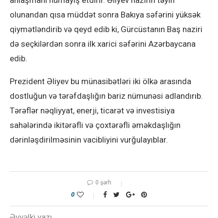
anlaşmanı nümayiş etdirir. Əliyev nazirin təyin
olunandan qısa müddət sonra Bakıya səfərini yüksək
qiymətləndirib və qeyd edib ki, Gürcüstanın Baş naziri
də seçkilərdən sonra ilk xarici səfərini Azərbaycana
edib.
Prezident Əliyev bu münasibətləri iki ölkə arasında
dostluğun və tərəfdaşlığın bariz nümunəsi adlandırıb.
Tərəflər nəqliyyat, enerji, ticarət və investisiya
sahələrində ikitərəfli və çoxtərəfli əməkdaşlığın
dərinləşdirilməsinin vacibliyini vurğulayıblar.
0 şərh
0
Əvvəlki yazı