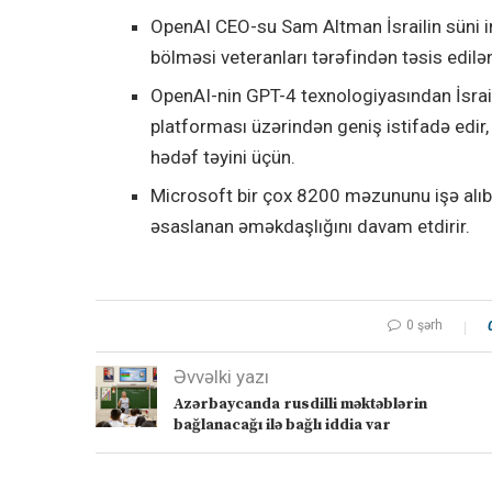
OpenAI CEO-su Sam Altman İsrailin süni in
bölməsi veteranları tərəfindən təsis edilən 
OpenAI-nin GPT-4 texnologiyasından İsrai
platforması üzərindən geniş istifadə edi
hədəf təyini üçün.
Microsoft bir çox 8200 məzununu işə alıb 
əsaslanan əməkdaşlığını davam etdirir.
0 şərh
Əvvəlki yazı
Azərbaycanda rusdilli məktəblərin
bağlanacağı ilə bağlı iddia var