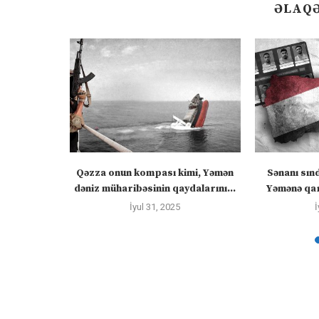
ƏLAQƏ
ızlanmadan
Qəzza onun kompası kimi, Yəmən
Sənanı sın
ayacaq” –
dəniz müharibəsinin qaydalarını...
Yəmənə qar
İyul 31, 2025
İ