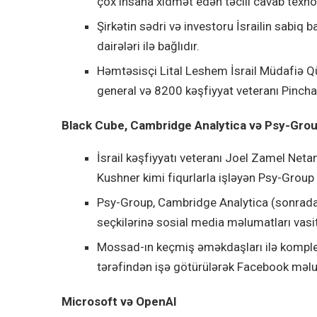
çox insana xidmət edən təcili cavab texno
Şirkətin sədri və investoru İsrailin sabiq b
dairələri ilə bağlıdır.
Həmtəsisçi Lital Leshem İsrail Müdafiə Qü
general və 8200 kəşfiyyat veteranı Pinchas
Black Cube, Cambridge Analytica və Psy-Gro
İsrail kəşfiyyatı veteranı Joel Zamel Ne
Kushner kimi fiqurlarla işləyən Psy-Group ş
Psy-Group, Cambridge Analytica (sonrada
seçkilərinə sosial media məlumatları vasi
Mossad-ın keçmiş əməkdaşları ilə komplek
tərəfindən işə götürülərək Facebook məlu
Microsoft və OpenAI