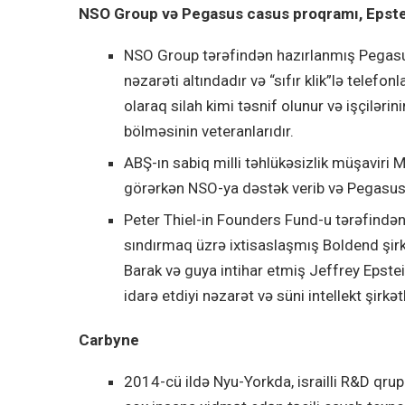
NSO Group və Pegasus casus proqramı, Epstei
NSO Group tərəfindən hazırlanmış Pegasus
nəzarəti altındadır və “sıfır klik”lə telefo
olaraq silah kimi təsnif olunur və işçilərini
bölməsinin veteranlarıdır.
ABŞ-ın sabiq milli təhlükəsizlik müşaviri
görərkən NSO-ya dəstək verib və Pegasus-
Peter Thiel-in Founders Fund-u tərəfindən gi
sındırmaq üzrə ixtisaslaşmış Boldend şirkə
Barak və guya intihar etmiş Jeffrey Epstei
idarə etdiyi nəzarət və süni intellekt şirkə
Carbyne
2014-cü ildə Nyu-Yorkda, israilli R&D qru