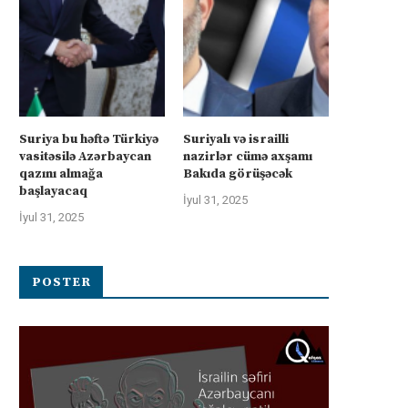
Suriya bu həftə Türkiyə
Suriyalı və israilli
vasitəsilə Azərbaycan
nazirlər cümə axşamı
qazını almağa
Bakıda görüşəcək
başlayacaq
İyul 31, 2025
İyul 31, 2025
POSTER