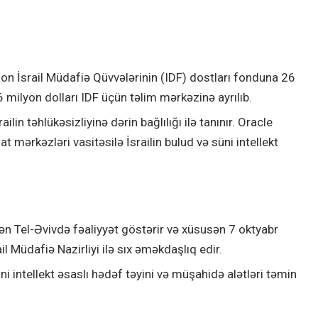
son İsrail Müdafiə Qüvvələrinin (IDF) dostları fonduna 26
 milyon dolları IDF üçün təlim mərkəzinə ayrılıb.
ailin təhlükəsizliyinə dərin bağlılığı ilə tanınır. Oracle
 mərkəzləri vasitəsilə İsrailin bulud və süni intellekt
ən Tel-Əvivdə fəaliyyət göstərir və xüsusən 7 oktyabr
Müdafiə Nazirliyi ilə sıx əməkdaşlıq edir.
i intellekt əsaslı hədəf təyini və müşahidə alətləri təmin