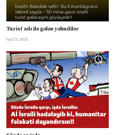
Turist adı ilə gələn yəhudilər
İyul 25, 2025