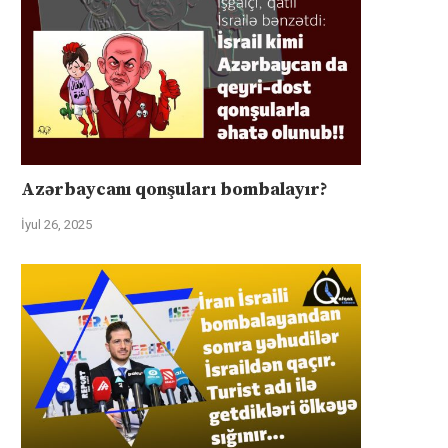
Azərbaycanı qonşuları bombalayır?
İyul 26, 2025
üharibəyə görə kompensasiya və
İsrail “Gideonun Arabalar
təhlükəsizlik zəmanətləri”: İran
əməliyyatı zəiflədikcə şima
ABŞ-la...
Qəzzadan qoşunlarını...
İyul 31, 2025
İyul 31, 2025