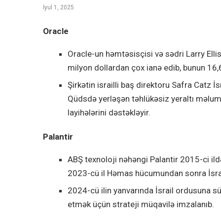
İyul 1, 2025
Oracle
Oracle-un həmtəsisçisi və sədri Larry Elli
milyon dollardan çox ianə edib, bunun 16,6
Şirkətin israilli baş direktoru Safra Catz İsr
Qüdsdə yerləşən təhlükəsiz yeraltı məlumat
layihələrini dəstəkləyir.
Palantir
ABŞ texnoloji nəhəngi Palantir 2015-ci ild
2023-cü il Həmas hücumundan sonra İsrail 
2024-cü ilin yanvarında İsrail ordusuna sün
etmək üçün strateji müqavilə imzalanıb.