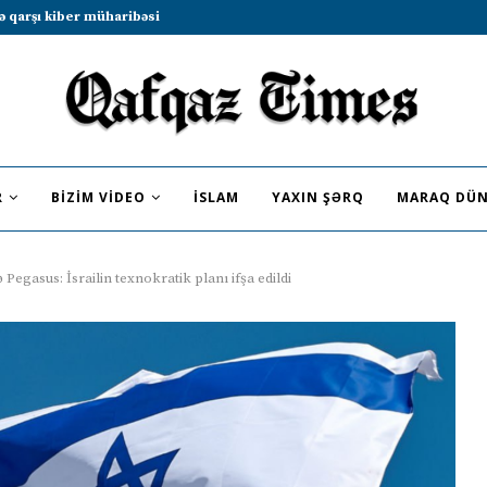
b sammitində iştirak etməyə dəvət...
R
BIZIM VIDEO
İSLAM
YAXIN ŞƏRQ
MARAQ DÜN
 Pegasus: İsrailin texnokratik planı ifşa edildi