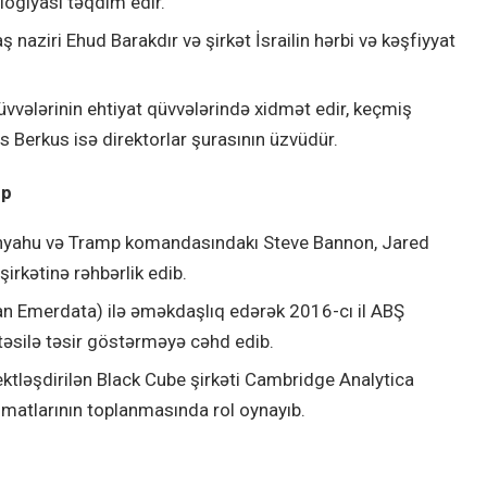
logiyası təqdim edir.
aş naziri Ehud Barakdır və şirkət İsrailin hərbi və kəşfiyyat
vvələrinin ehtiyat qüvvələrində xidmət edir, keçmiş
 Berkus isə direktorlar şurasının üzvüdür.
up
tanyahu və Tramp komandasındakı Steve Bannon, Jared
irkətinə rəhbərlik edib.
n Emerdata) ilə əməkdaşlıq edərək 2016-cı il ABŞ
təsilə təsir göstərməyə cəhd edib.
tləşdirilən Black Cube şirkəti Cambridge Analytica
matlarının toplanmasında rol oynayıb.