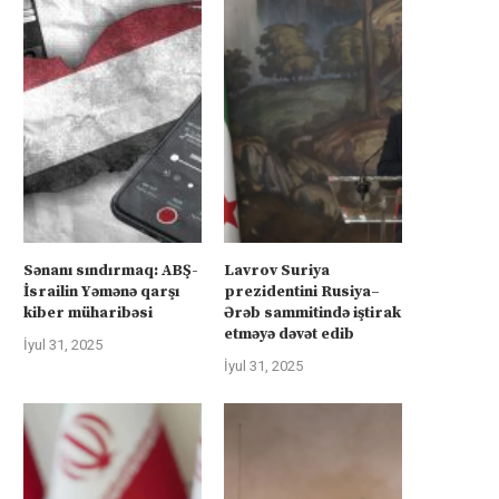
Sənanı sındırmaq: ABŞ-
Lavrov Suriya
İsrailin Yəmənə qarşı
prezidentini Rusiya–
kiber müharibəsi
Ərəb sammitində iştirak
etməyə dəvət edib
İyul 31, 2025
İyul 31, 2025