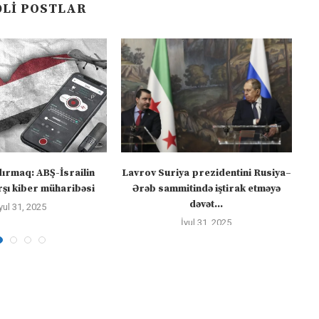
LI POSTLAR
dırmaq: ABŞ-İsrailin
Lavrov Suriya prezidentini Rusiya–
“M
şı kiber müharibəsi
Ərəb sammitində iştirak etməyə
dəvət...
yul 31, 2025
İyul 31, 2025