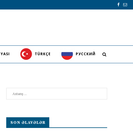
YASI
TÜRKÇE
PУССКИЙ
Search
SON ƏLAVƏLƏR