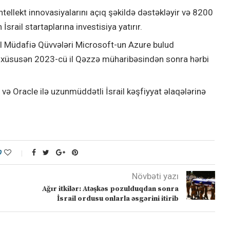
tellekt innovasiyalarını açıq şəkildə dəstəkləyir və 8200
İsrail startaplarına investisiya yatırır.
l Müdafiə Qüvvələri Microsoft-un Azure bulud
r, xüsusən 2023-cü il Qəzzə müharibəsindən sonra hərbi
və Oracle ilə uzunmüddətli İsrail kəşfiyyat əlaqələrinə
0
Növbəti yazı
Ağır itkilər: Atəşkəs pozulduqdan sonra
İsrail ordusu onlarla əsgərini itirib