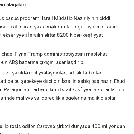
n əlaqələri
 casus proqramı İsrail Müdafiə Nazirliyinin ciddi
nlara daxil olaraq şəxsi məlumatları oğurlaya bilir. Rəsmi
n əksəriyyəti İsrailin elitar 8200 kiber-kəşfiyyat
 Michael Flynn, Tramp administrasiyasını məsləhət
un ABŞ bazarına çıxışını asanlaşdırıb.
zli şəkildə maliyyələşdirilən, şifrəli tətbiqləri
ti də bu şəbəkəyə daxildir. İsrailin sabiq baş naziri Ehud
n Paragon və Carbyne kimi İsrail kəşfiyyat veteranlarının
tlərində maliyyə və idarəçilik əlaqələrinə malik olublar.
pu ilə təsis edilən Carbyne şirkəti dünyada 400 milyondan