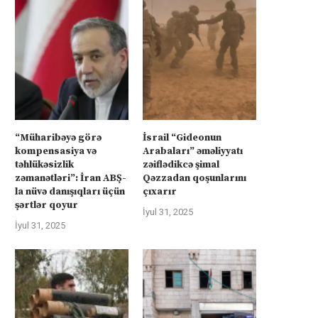
“Müharibəyə görə
İsrail “Gideonun
kompensasiya və
Arabaları” əməliyyatı
təhlükəsizlik
zəiflədikcə şimal
zəmanətləri”: İran ABŞ-
Qəzzadan qoşunlarını
la nüvə danışıqları üçün
çıxarır
şərtlər qoyur
İyul 31, 2025
İyul 31, 2025