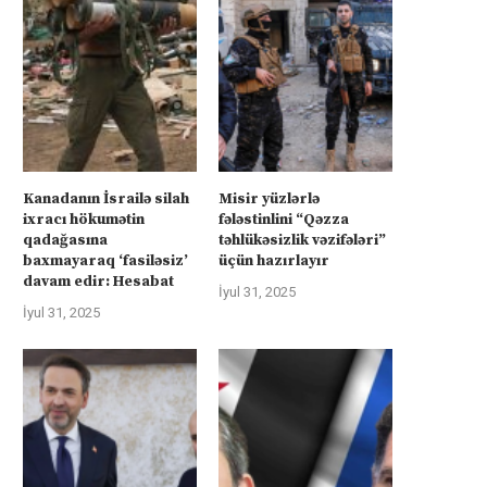
Kanadanın İsrailə silah
Misir yüzlərlə
ixracı hökumətin
fələstinlini “Qəzza
qadağasına
təhlükəsizlik vəzifələri”
baxmayaraq ‘fasiləsiz’
üçün hazırlayır
davam edir: Hesabat
İyul 31, 2025
İyul 31, 2025