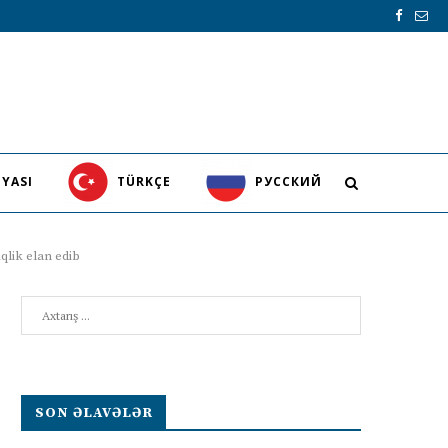
YASI
TÜRKÇE
PУССКИЙ
qlik elan edib
Search
SON ƏLAVƏLƏR