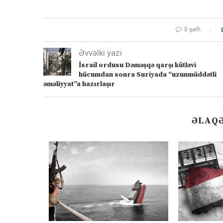
0 şərh
Əvvəlki yazı
İsrail ordusu Dəməşqə qarşı kütləvi
hücumdan sonra Suriyada “uzunmüddətli
əməliyyat”a hazırlaşır
ƏLAQƏ