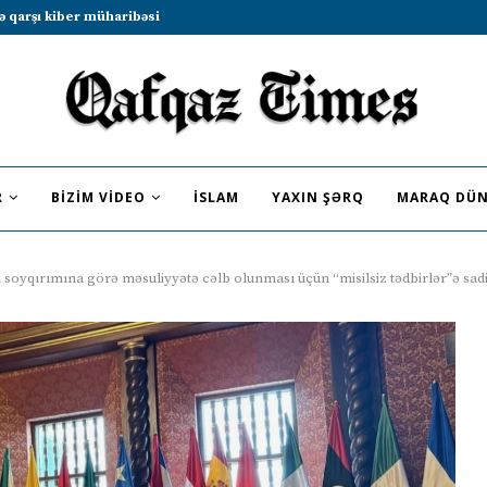
b sammitində iştirak etməyə dəvət...
R
BIZIM VIDEO
İSLAM
YAXIN ŞƏRQ
MARAQ DÜN
in soyqırımına görə məsuliyyətə cəlb olunması üçün “misilsiz tədbirlər”ə sadi