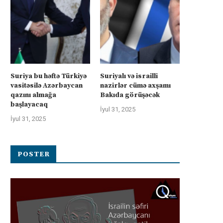
üharibəyə görə kompensasiya və
İsrail “Gideonun Arabalar
təhlükəsizlik zəmanətləri”: İran
əməliyyatı zəiflədikcə şima
ABŞ-la...
Qəzzadan qoşunlarını...
İyul 31, 2025
İyul 31, 2025
Suriya bu həftə Türkiyə
Suriyalı və israilli
vasitəsilə Azərbaycan
nazirlər cümə axşamı
qazını almağa
Bakıda görüşəcək
başlayacaq
İyul 31, 2025
İyul 31, 2025
POSTER