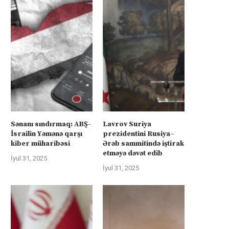
Sənanı sındırmaq: ABŞ-
Lavrov Suriya
İsrailin Yəmənə qarşı
prezidentini Rusiya–
kiber müharibəsi
Ərəb sammitində iştirak
etməyə dəvət edib
İyul 31, 2025
İyul 31, 2025