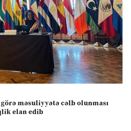
a görə məsuliyyətə cəlb olunması
qlik elan edib