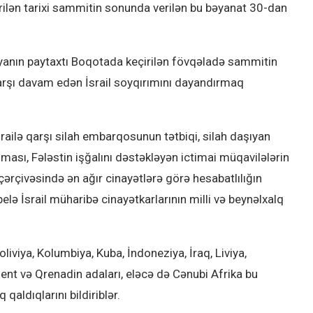
rilən tarixi sammitin sonunda verilən bu bəyanat 30-dan
biyanın paytaxtı Boqotada keçirilən fövqəladə sammitin
qarşı davam edən İsrail soyqırımını dayandırmaq
.
railə qarşı silah embarqosunun tətbiqi, silah daşıyan
nması, Fələstin işğalını dəstəkləyən ictimai müqavilələrin
ərçivəsində ən ağır cinayətlərə görə hesabatlılığın
elə İsrail müharibə cinayətkarlarının milli və beynəlxalq
iviya, Kolumbiya, Kuba, İndoneziya, İraq, Liviya,
ent və Qrenadin adaları, eləcə də Cənubi Afrika bu
qaldıqlarını bildiriblər.