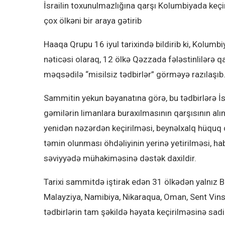
İsrailin toxunulmazlığına qarşı Kolumbiyada keçi
çox ölkəni bir araya gətirib
Haaqa Qrupu 16 iyul tarixində bildirib ki, Kolum
nəticəsi olaraq, 12 ölkə Qəzzada fələstinlilərə 
məqsədilə “misilsiz tədbirlər” görməyə razılaşıb
Sammitin yekun bəyanatına görə, bu tədbirlərə İs
gəmilərin limanlara buraxılmasının qarşısının alı
yenidən nəzərdən keçirilməsi, beynəlxalq hüquq ç
təmin olunması öhdəliyinin yerinə yetirilməsi, hab
səviyyədə mühakiməsinə dəstək daxildir.
Tarixi sammitdə iştirak edən 31 ölkədən yalnız Bol
Malayziya, Namibiya, Nikaraqua, Oman, Sent Vins
tədbirlərin tam şəkildə həyata keçirilməsinə sadiq 