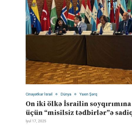
Cinayətkar İsrail
Dünya
Yaxın Şərq
On iki ölkə İsrailin soyqırımın
üçün “misilsiz tədbirlər”ə sadi
İyul 17, 2025