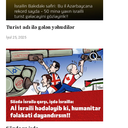
Turist adı ilə gələn yəhudilər
İyul 25, 2025