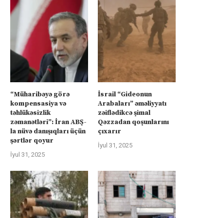
“Müharibəyə görə
İsrail “Gideonun
kompensasiya və
Arabaları” əməliyyatı
təhlükəsizlik
zəiflədikcə şimal
zəmanətləri”: İran ABŞ-
Qəzzadan qoşunlarını
la nüvə danışıqları üçün
çıxarır
şərtlər qoyur
İyul 31, 2025
İyul 31, 2025