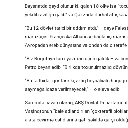
Bəyanatda qeyd olunur ki, qalan 18 ölkə isə “tox
yekdil razılığa gəlib” və Qəzzada dərhal atəşkəsə
“Bu 12 dövlət tarixi bir addım atdı,” – deyə Fələs
məruzəçisi Françeska Albanese bağlanış mərasimi
Avropadan ərəb dünyasına və ondan da o tərəfə d
“Biz Boqotaya tarix yazmaq üçün gəldik – və bun
Petro bəyan edib. “Birlikdə toxunulmazlıq dövrü
“Bu tədbirlər göstərir ki, artıq beynəlxalq hüququ
saymağa icazə verilməyəcək,” – o əlavə edib.
Sammitə cavab olaraq, ABŞ Dövlət Departamenti 
Vaşinqtonun “belə adlandırılan ‘çoxtərəfli blokl
alətə çevirmə cəhdlərinə qəti şəkildə qarşı olduğ