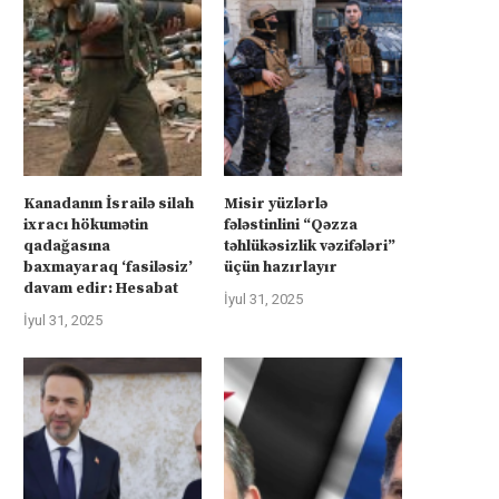
Kanadanın İsrailə silah
Misir yüzlərlə
ixracı hökumətin
fələstinlini “Qəzza
qadağasına
təhlükəsizlik vəzifələri”
baxmayaraq ‘fasiləsiz’
üçün hazırlayır
davam edir: Hesabat
İyul 31, 2025
İyul 31, 2025