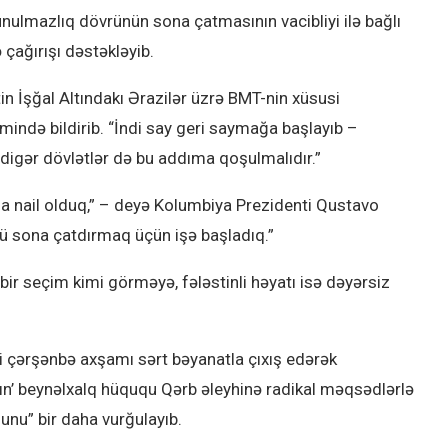
unulmazlıq dövrünün sona çatmasının vacibliyi ilə bağlı
 çağırışı dəstəkləyib.
tin İşğal Altındakı Ərazilər üzrə BMT-nin xüsusi
ndə bildirib. “İndi say geri saymağa başlayıb –
igər dövlətlər də bu addıma qoşulmalıdır.”
a nail olduq,” – deyə Kolumbiya Prezidenti Qustavo
nü sona çatdırmaq üçün işə başladıq.”
 bir seçim kimi görməyə, fələstinli həyatı isə dəyərsiz
çərşənbə axşamı sərt bəyanatla çıxış edərək
arın’ beynəlxalq hüququ Qərb əleyhinə radikal məqsədlərlə
unu” bir daha vurğulayıb.