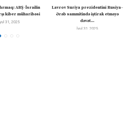
dırmaq: ABŞ-İsrailin
Lavrov Suriya prezidentini Rusiya–
“M
şı kiber müharibəsi
Ərəb sammitində iştirak etməyə
dəvət...
yul 31, 2025
İyul 31, 2025