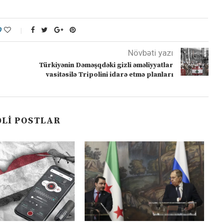
0
Növbəti yazı
Türkiyənin Dəməşqdəki gizli əməliyyatlar
vasitəsilə Tripolini idarə etmə planları
LI POSTLAR