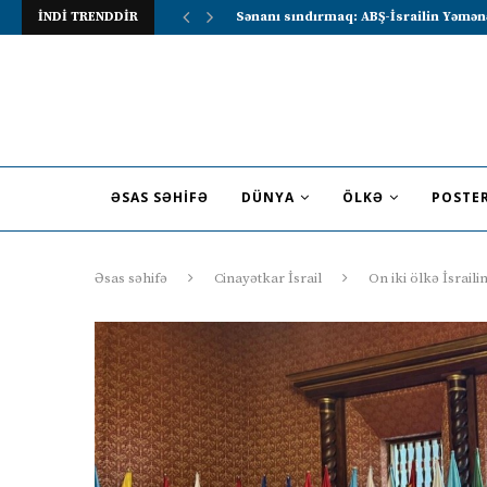
İNDİ TRENDDİR
Lavrov Suriya prezidentini Rusiya–Ərə
ƏSAS SƏHIFƏ
DÜNYA
ÖLKƏ
POSTE
Əsas səhifə
Cinayətkar İsrail
On iki ölkə İsrail