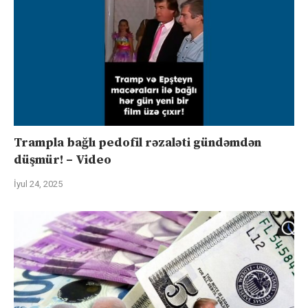
Trampla bağlı pedofil rəzaləti gündəmdən
düşmür! – Video
İyul 24, 2025