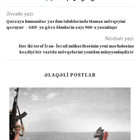
Əvvəlki yazı
Qəzzaya humanitar yardım tələblərində Həmas mövqeyini
qoruyur – GHF-yə görə ölənlərin sayı 900-ə yaxınlaşır
Növbəti yazı
Hər iki tərəf İran–İsrail müharibəsinin yeni mərhələsinə
keçdiyi bir vaxtda mövqelərini yenidən müəyyənləşdirir
ƏLAQƏLI POSTLAR