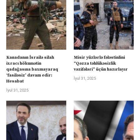
Kanadanın İsrailə silah
Misir yüzlərlə fələstinlini
ixracı hökumətin
“Qəzza təhlükəsizlik
qadağasına baxmayaraq
vəzifələri” üçün hazırlayır
‘fasiləsiz’ davam edir:
İyul 31, 2025
Hesabat
İyul 31, 2025