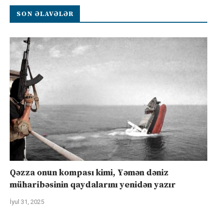
SON ƏLAVƏLƏR
Qəzza onun kompası kimi, Yəmən dəniz
müharibəsinin qaydalarını yenidən yazır
İyul 31, 2025