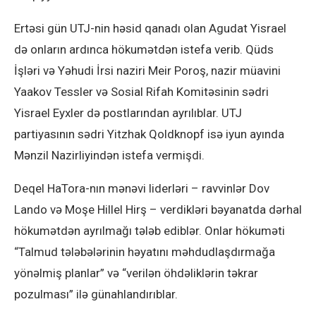
Ertəsi gün UTJ-nin həsid qanadı olan Agudat Yisrael
də onların ardınca hökumətdən istefa verib. Qüds
İşləri və Yəhudi İrsi naziri Meir Poroş, nazir müavini
Yaakov Tessler və Sosial Rifah Komitəsinin sədri
Yisrael Eyxler də postlarından ayrılıblar. UTJ
partiyasının sədri Yitzhak Qoldknopf isə iyun ayında
Mənzil Nazirliyindən istefa vermişdi.
Deqel HaTora-nın mənəvi liderləri – ravvinlər Dov
Lando və Moşe Hillel Hirş – verdikləri bəyanatda dərhal
hökumətdən ayrılmağı tələb ediblər. Onlar hökuməti
“Talmud tələbələrinin həyatını məhdudlaşdırmağa
yönəlmiş planlar” və “verilən öhdəliklərin təkrar
pozulması” ilə günahlandırıblar.