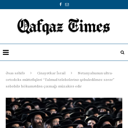
Əsas səhifə
Cinayətkar İsrail
Netanyahunun ultra-
ortodoks müttəfiqləri “Talmud tələbələrinə qəbuledilməz zərər”
səbəbilə hökumətdən çıxmağı müzakirə edir