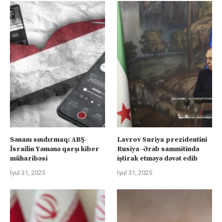
Sənanı sındırmaq: ABŞ-
Lavrov Suriya prezidentini
İsrailin Yəmənə qarşı kiber
Rusiya–Ərəb sammitində
müharibəsi
iştirak etməyə dəvət edib
İyul 31, 2025
İyul 31, 2025