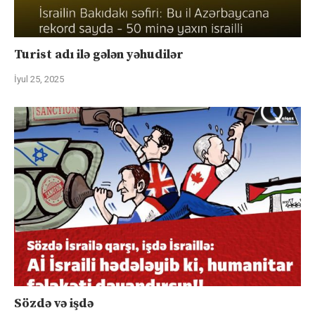
Turist adı ilə gələn yəhudilər
İyul 25, 2025
Sözdə və işdə