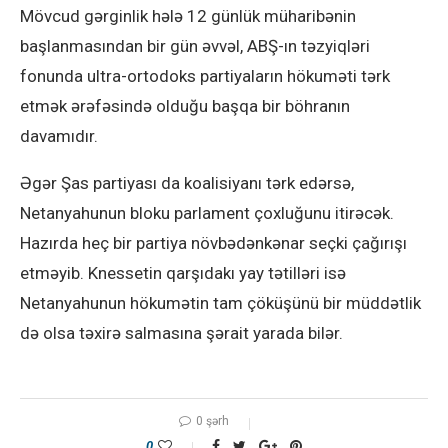
Mövcud gərginlik hələ 12 günlük müharibənin
başlanmasından bir gün əvvəl, ABŞ-ın təzyiqləri
fonunda ultra-ortodoks partiyaların hökuməti tərk
etmək ərəfəsində olduğu başqa bir böhranın
davamıdır.
Əgər Şas partiyası da koalisiyanı tərk edərsə,
Netanyahunun bloku parlament çoxluğunu itirəcək.
Hazırda heç bir partiya növbədənkənar seçki çağırışı
etməyib. Knessetin qarşıdakı yay tətilləri isə
Netanyahunun hökumətin tam çöküşünü bir müddətlik
də olsa təxirə salmasına şərait yarada bilər.
0 şərh
0