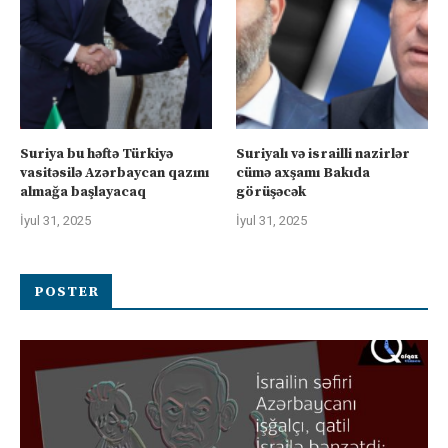
Suriya bu həftə Türkiyə
Suriyalı və israilli nazirlər
vasitəsilə Azərbaycan qazını
cümə axşamı Bakıda
almağa başlayacaq
görüşəcək
İyul 31, 2025
İyul 31, 2025
POSTER