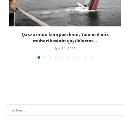
n
Qəzza onun kompası kimi, Yəmən dəniz
S
müharibəsinin qaydalarını...
İyul 31, 2025
Search