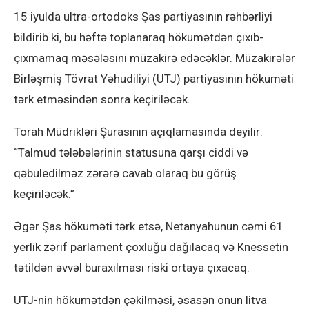
15 iyulda ultra-ortodoks Şas partiyasının rəhbərliyi
bildirib ki, bu həftə toplanaraq hökumətdən çıxıb-
çıxmamaq məsələsini müzakirə edəcəklər. Müzakirələr
Birləşmiş Tövrat Yəhudiliyi (UTJ) partiyasının hökuməti
tərk etməsindən sonra keçiriləcək.
Torah Müdrikləri Şurasının açıqlamasında deyilir:
“Talmud tələbələrinin statusuna qarşı ciddi və
qəbuledilməz zərərə cavab olaraq bu görüş
keçiriləcək.”
Əgər Şas hökuməti tərk etsə, Netanyahunun cəmi 61
yerlik zərif parlament çoxluğu dağılacaq və Knessetin
tətildən əvvəl buraxılması riski ortaya çıxacaq.
UTJ-nin hökumətdən çəkilməsi, əsasən onun litva