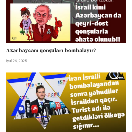
Azərbaycanı qonşuları bombalayır?
İyul 26, 2025