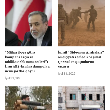
“Müharibəyə görə
İsrail “Gideonun Arabaları”
kompensasiya və
əməliyyatı zəiflədikcə şimal
təhlükəsizlik zəmanətləri”:
Qəzzadan qoşunlarını
İran ABŞ-la nüvə danışıqları
çıxarır
üçün şərtlər qoyur
İyul 31, 2025
İyul 31, 2025