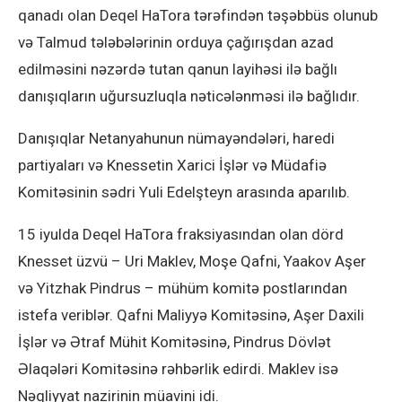
qanadı olan Deqel HaTora tərəfindən təşəbbüs olunub
və Talmud tələbələrinin orduya çağırışdan azad
edilməsini nəzərdə tutan qanun layihəsi ilə bağlı
danışıqların uğursuzluqla nəticələnməsi ilə bağlıdır.
Danışıqlar Netanyahunun nümayəndələri, haredi
partiyaları və Knessetin Xarici İşlər və Müdafiə
Komitəsinin sədri Yuli Edelşteyn arasında aparılıb.
15 iyulda Deqel HaTora fraksiyasından olan dörd
Knesset üzvü – Uri Maklev, Moşe Qafni, Yaakov Aşer
və Yitzhak Pindrus – mühüm komitə postlarından
istefa veriblər. Qafni Maliyyə Komitəsinə, Aşer Daxili
İşlər və Ətraf Mühit Komitəsinə, Pindrus Dövlət
Əlaqələri Komitəsinə rəhbərlik edirdi. Maklev isə
Nəqliyyat nazirinin müavini idi.