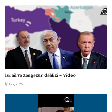
İsrail və Zəngəzur dəhlizi – Video
İyul 27, 2025