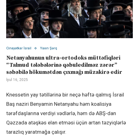
Cinayətkar İsrail
Yaxın Şərq
Netanyahunun ultra-ortodoks müttəfiqləri
“Talmud tələbələrinə qəbuledilməz zərər”
səbəbilə hökumətdən çıxmağı müzakirə edir
İyul 16, 2025
Knessetin yay tətillərinə bir neçə həftə qalmış İsrail
Baş naziri Benyamin Netanyahu həm koalisiya
tərəfdaşlarına verdiyi vədlərlə, həm də ABŞ-dan
Qəzzada atəşkəs elan etməsi üçün artan təzyiqlərlə
tarazlıq yaratmağa çalışır.