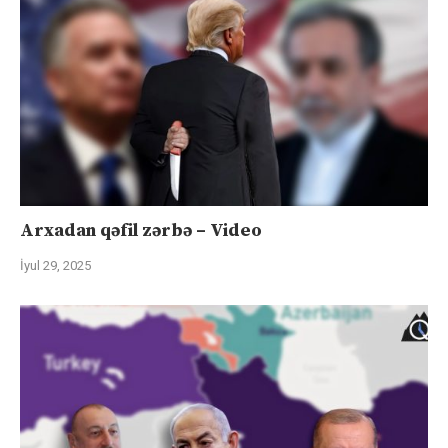
Arxadan qəfil zərbə – Video
İyul 29, 2025