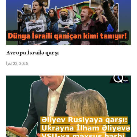
Avropa İsrailə qarşı
İyul 22, 2025