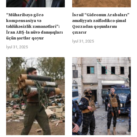
“Müharibəyə görə
İsrail “Gideonun Arabaları”
kompensasiya və
əməliyyatı zəiflədikcə şimal
təhlükəsizlik zəmanətləri”:
Qəzzadan qoşunlarını
İran ABŞ-la nüvə danışıqları
çıxarır
üçün şərtlər qoyur
İyul 31, 2025
İyul 31, 2025