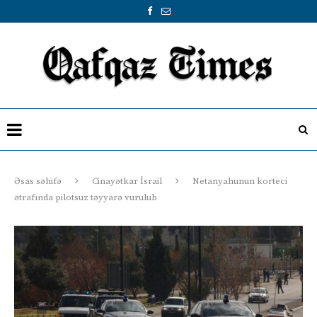
Əsas səhifə
Cinayətkar İsrail
Netanyahunun korteci
ətrafında pilotsuz təyyarə vurulub