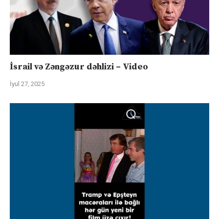
İsrail və Zəngəzur dəhlizi – Video
İyul 27, 2025