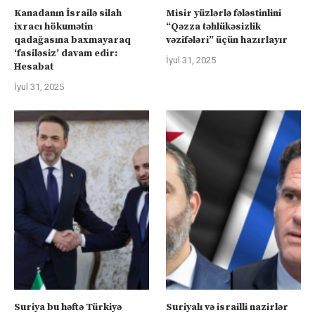
Kanadanın İsrailə silah
Misir yüzlərlə fələstinlini
ixracı hökumətin
“Qəzza təhlükəsizlik
qadağasına baxmayaraq
vəzifələri” üçün hazırlayır
‘fasiləsiz’ davam edir:
İyul 31, 2025
Hesabat
İyul 31, 2025
Suriya bu həftə Türkiyə
Suriyalı və israilli nazirlər