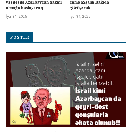
vasitəsilə Azərbaycan qazını
cümə axşamı Bakıda
almağa başlayacaq
görüşəcək
İyul 31, 2025
İyul 31, 2025
POSTER