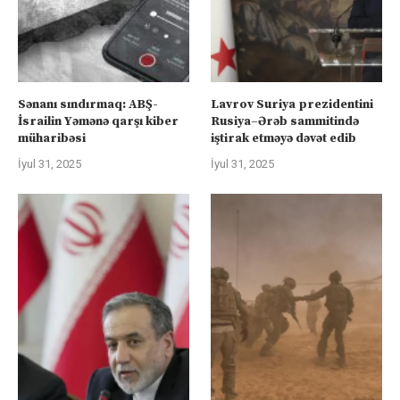
Sənanı sındırmaq: ABŞ-
Lavrov Suriya prezidentini
İsrailin Yəmənə qarşı kiber
Rusiya–Ərəb sammitində
müharibəsi
iştirak etməyə dəvət edib
İyul 31, 2025
İyul 31, 2025