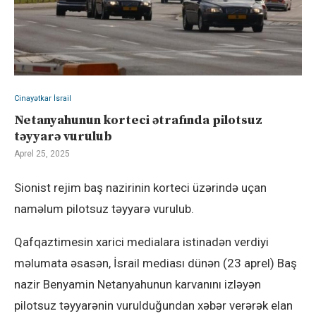
Cinayətkar İsrail
Netanyahunun korteci ətrafında pilotsuz
təyyarə vurulub
Aprel 25, 2025
Sionist rejim baş nazirinin korteci üzərində uçan
naməlum pilotsuz təyyarə vurulub.
Qafqaztimesin xarici medialara istinadən verdiyi
məlumata əsasən, İsrail mediası dünən (23 aprel) Baş
nazir Benyamin Netanyahunun karvanını izləyən
pilotsuz təyyarənin vurulduğundan xəbər verərək elan