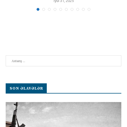
İyul 31, 2025
Search
SON ƏLAVƏLƏR