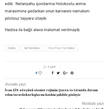
edib: Netanyahu qondarma Holokostu anma
mərasiminə gedərkən onun karvanını naməlum
pilotsuz təyyarə izləyib.
Hadisə ilə bağlı əlavə məlumat verilməyib.
ISRAIL
NETANYAHU
PILOTSUZ TƏYYARƏ
0 şərh
0
Əvvəlki yazı
İran XİN sözçüsü sionist rejimin Qəzza və Livanda davam
edən təcavüzkarlıqlarını kəskin şəkildə pisləyir
Növbəti yazı