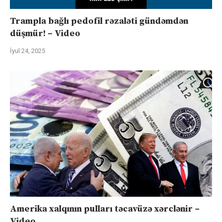
Trampla bağlı pedofil rəzaləti gündəmdən
düşmür! – Video
İyul 24, 2025
Amerika xalqının pulları təcavüzə xərclənir –
Video