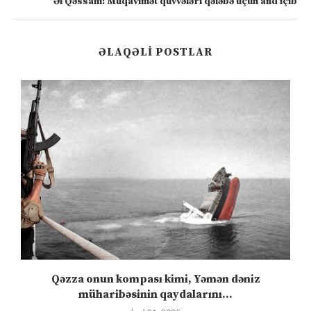
Əl Qəssam: Müqavimət qüvvələri qələbə üçün and içib
ƏLAQƏLI POSTLAR
Qəzza onun kompası kimi, Yəmən dəniz
S
müharibəsinin qaydalarını...