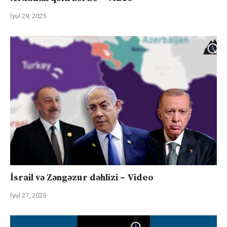
İyul 29, 2025
İsrail və Zəngəzur dəhlizi – Video
İyul 27, 2025