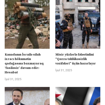
Kanadanın İsrailə silah
Misir yüzlərlə fələstinlini
ixracı hökumətin
“Qəzza təhlükəsizlik
qadağasına baxmayaraq
vəzifələri” üçün hazırlayır
‘fasiləsiz’ davam edir:
İyul 31, 2025
Hesabat
İyul 31, 2025