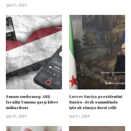
İyul 31, 2025
Sənanı sındırmaq: ABŞ-
Lavrov Suriya prezidentini
İsrailin Yəmənə qarşı kiber
Rusiya–Ərəb sammitində
müharibəsi
iştirak etməyə dəvət edib
İyul 31, 2025
İyul 31, 2025