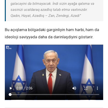
gələcəyini də bilməyəcək. İndi sizin ayağa qalxma və
səsinizi ucaldaraq azadlıq tələb etmə vaxtınızdır.
Qadın, Həyat, Azadlıq – Zan, Zendegi, Azadi”
Bu açıqlama bölgədəki gərginliyin həm hərbi, həm də
ideoloji səviyyədə daha da dərinləşdiyini göstərir.