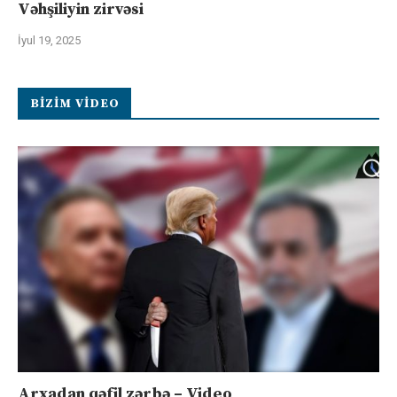
Vəhşiliyin zirvəsi
İyul 19, 2025
BIZIM VIDEO
Arxadan qəfil zərbə – Video