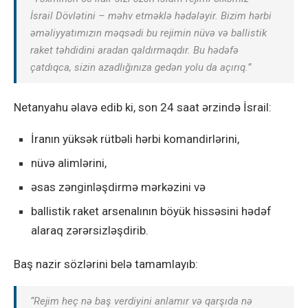
İsrail Dövlətini – məhv etməklə hədələyir. Bizim hərbi
əməliyyatımızın məqsədi bu rejimin nüvə və ballistik
raket təhdidini aradan qaldırmaqdır. Bu hədəfə
çatdıqca, sizin azadlığınıza gedən yolu da açırıq.”
Netanyahu əlavə edib ki, son 24 saat ərzində İsrail:
İranın yüksək rütbəli hərbi komandirlərini,
nüvə alimlərini,
əsas zənginləşdirmə mərkəzini və
ballistik raket arsenalının böyük hissəsini hədəf
alaraq zərərsizləşdirib.
Baş nazir sözlərini belə tamamlayıb:
“Rejim heç nə baş verdiyini anlamır və qarşıda nə