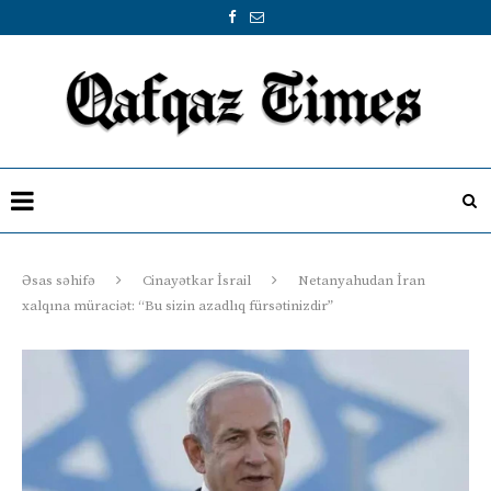
Əsas səhifə
Cinayətkar İsrail
Netanyahudan İran
xalqına müraciət: “Bu sizin azadlıq fürsətinizdir”