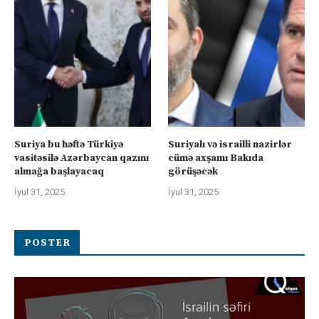
Suriya bu həftə Türkiyə
Suriyalı və israilli nazirlər
vasitəsilə Azərbaycan qazını
cümə axşamı Bakıda
almağa başlayacaq
görüşəcək
İyul 31, 2025
İyul 31, 2025
POSTER