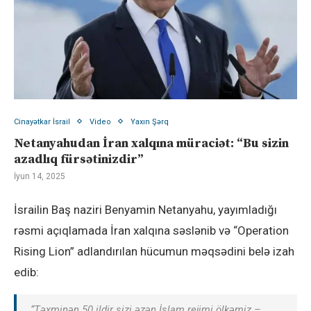
Cinayətkar İsrail
Video
Yaxın Şərq
Netanyahudan İran xalqına müraciət: “Bu sizin
azadlıq fürsətinizdir”
İyun 14, 2025
İsrailin Baş naziri Benyamin Netanyahu, yayımladığı
rəsmi açıqlamada İran xalqına səslənib və “Operation
Rising Lion” adlandırılan hücumun məqsədini belə izah
edib:
“Təxminən 50 ildir sizi əzən İslam rejimi ölkəmiz –