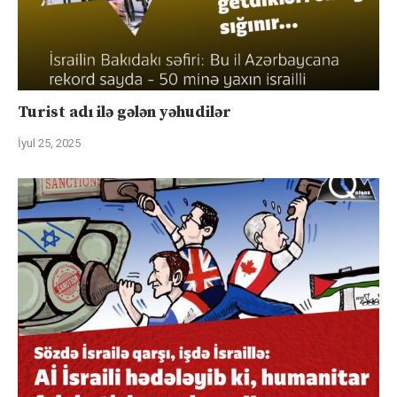
Turist adı ilə gələn yəhudilər
İyul 25, 2025