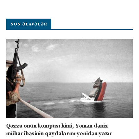
SON ƏLAVƏLƏR
Qəzza onun kompası kimi, Yəmən dəniz
müharibəsinin qaydalarını yenidən yazır