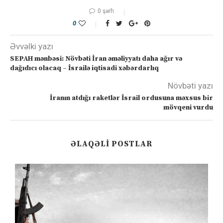
0 şərh
0
Əvvəlki yazı
SEPAH mənbəsi: Növbəti İran əməliyyatı daha ağır və
dağıdıcı olacaq – İsrailə iqtisadi xəbərdarlıq
Növbəti yazı
İranın atdığı raketlər İsrail ordusuna məxsus bir
mövqeni vurdu
ƏLAQƏLI POSTLAR