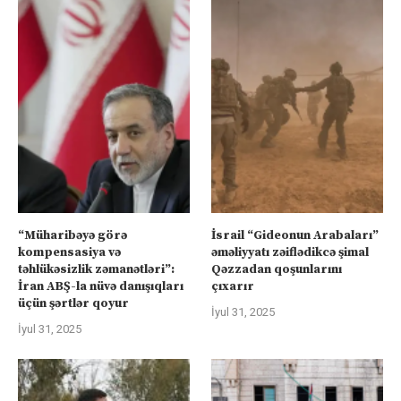
“Müharibəyə görə
İsrail “Gideonun Arabaları”
kompensasiya və
əməliyyatı zəiflədikcə şimal
təhlükəsizlik zəmanətləri”:
Qəzzadan qoşunlarını
İran ABŞ-la nüvə danışıqları
çıxarır
üçün şərtlər qoyur
İyul 31, 2025
İyul 31, 2025