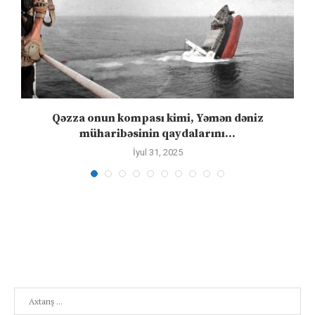
n
Qəzza onun kompası kimi, Yəmən dəniz
S
müharibəsinin qaydalarını...
İyul 31, 2025
Search