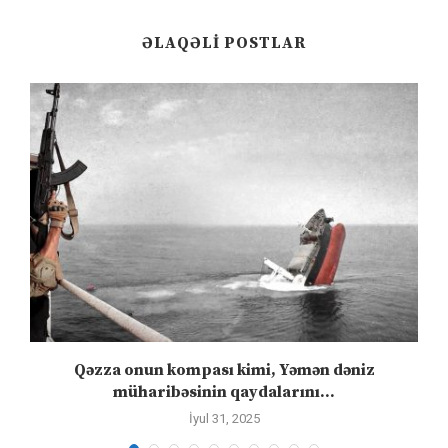
ƏLAQƏLI POSTLAR
”
Qəzza onun kompası kimi, Yəmən dəniz
S
müharibəsinin qaydalarını...
İyul 31, 2025