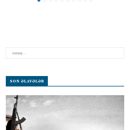
Search
SON ƏLAVƏLƏR