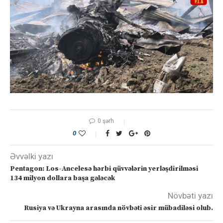
0 şərh
0
Əvvəlki yazı
Pentagon: Los-Ancelesə hərbi qüvvələrin yerləşdirilməsi
134 milyon dollara başa gələcək
Növbəti yazı
Rusiya və Ukrayna arasında növbəti əsir mübadiləsi olub.