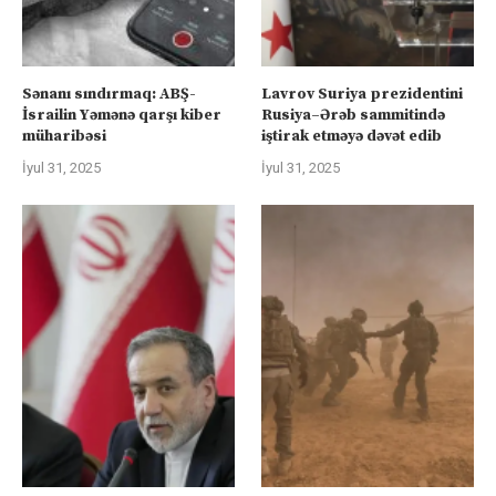
Sənanı sındırmaq: ABŞ-
Lavrov Suriya prezidentini
İsrailin Yəmənə qarşı kiber
Rusiya–Ərəb sammitində
müharibəsi
iştirak etməyə dəvət edib
İyul 31, 2025
İyul 31, 2025