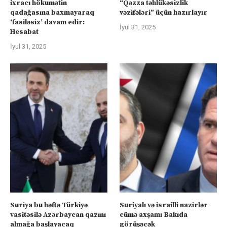
ixracı hökumətin
“Qəzza təhlükəsizlik
qadağasına baxmayaraq
vəzifələri” üçün hazırlayır
‘fasiləsiz’ davam edir:
İyul 31, 2025
Hesabat
İyul 31, 2025
Suriya bu həftə Türkiyə
Suriyalı və israilli nazirlər
vasitəsilə Azərbaycan qazını
cümə axşamı Bakıda
almağa başlayacaq
görüşəcək