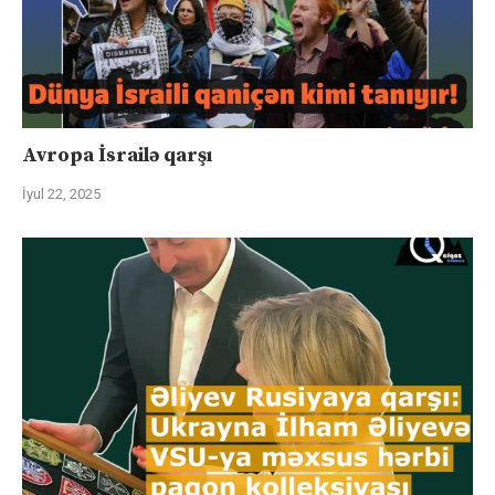
Avropa İsrailə qarşı
İyul 22, 2025