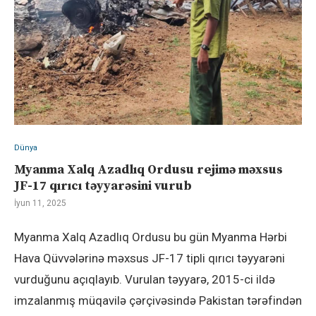
Dünya
Myanma Xalq Azadlıq Ordusu rejimə məxsus
JF-17 qırıcı təyyarəsini vurub
İyun 11, 2025
Myanma Xalq Azadlıq Ordusu bu gün Myanma Hərbi
Hava Qüvvələrinə məxsus JF-17 tipli qırıcı təyyarəni
vurduğunu açıqlayıb. Vurulan təyyarə, 2015-ci ildə
imzalanmış müqavilə çərçivəsində Pakistan tərəfindən