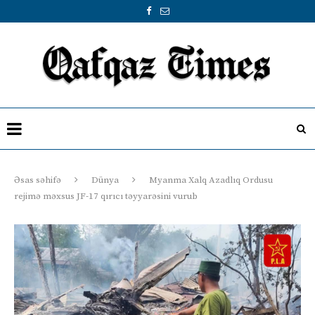
Əsas səhifə
Dünya
Myanma Xalq Azadlıq Ordusu
rejimə məxsus JF-17 qırıcı təyyarəsini vurub