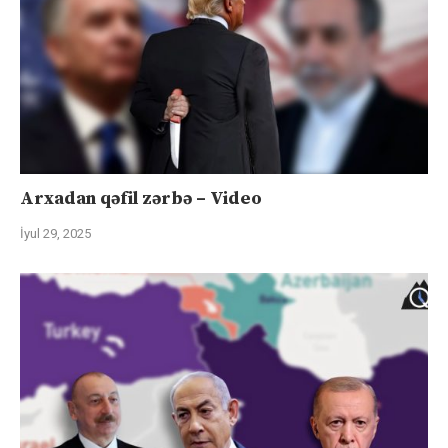
Arxadan qəfil zərbə – Video
İyul 29, 2025