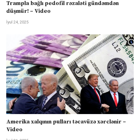
Trampla bağlı pedofil rəzaləti gündəmdən
düşmür! – Video
İyul 24, 2025
Amerika xalqının pulları təcavüzə xərclənir –
Video