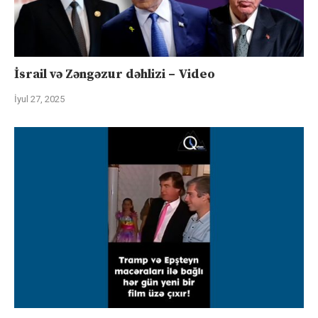
İsrail və Zəngəzur dəhlizi – Video
İyul 27, 2025