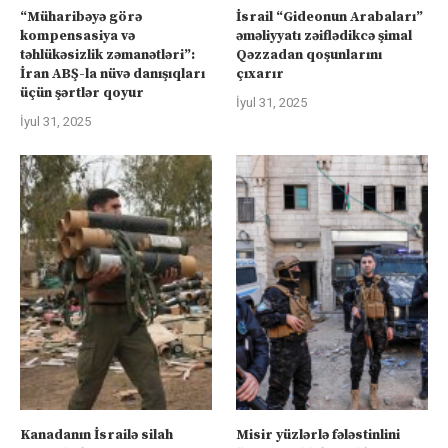
“Müharibəyə görə
İsrail “Gideonun Arabaları”
kompensasiya və
əməliyyatı zəiflədikcə şimal
təhlükəsizlik zəmanətləri”:
Qəzzadan qoşunlarını
İran ABŞ-la nüvə danışıqları
çıxarır
üçün şərtlər qoyur
İyul 31, 2025
İyul 31, 2025
Kanadanın İsrailə silah
Misir yüzlərlə fələstinlini