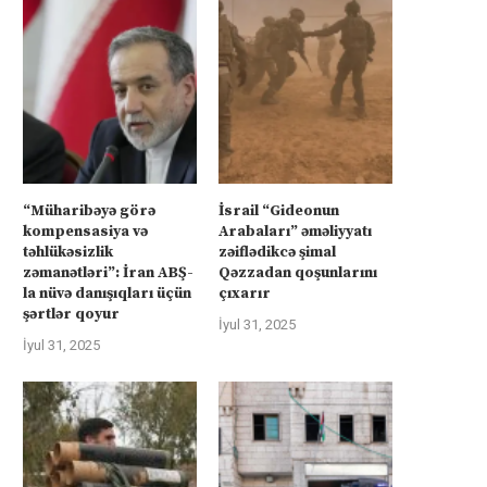
“Müharibəyə görə
İsrail “Gideonun
kompensasiya və
Arabaları” əməliyyatı
təhlükəsizlik
zəiflədikcə şimal
zəmanətləri”: İran ABŞ-
Qəzzadan qoşunlarını
la nüvə danışıqları üçün
çıxarır
şərtlər qoyur
İyul 31, 2025
İyul 31, 2025