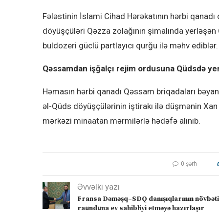
Fələstinin İslami Cihad Hərəkatının hərbi qanadı o
döyüşçüləri Qəzza zolağının şimalında yerləşən 
buldozeri güclü partlayıcı qurğu ilə məhv ediblər.
Qəssamdan işğalçı rejim ordusuna Qüdsdə ye
Həmasın hərbi qanadı Qəssam briqadaları bəyan e
əl-Qüds döyüşçülərinin iştirakı ilə düşmənin X
mərkəzi minaatan mərmilərlə hədəfə alınıb.
0 şərh
Əvvəlki yazı
Fransa Dəməşq–SDQ danışıqlarının növbəti
raunduna ev sahibliyi etməyə hazırlaşır