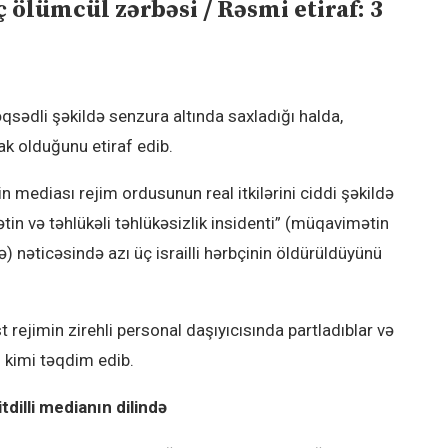
ölümcül zərbəsi / Rəsmi etiraf: 3
əqsədli şəkildə senzura altında saxladığı halda,
ak olduğunu etiraf edib.
 mediası rejim ordusunun real itkilərini ciddi şəkildə
in və təhlükəli təhlükəsizlik insidenti” (müqavimətin
ə) nəticəsində azı üç israilli hərbçinin öldürüldüyünü
t rejimin zirehli personal daşıyıcısında partladıblar və
i” kimi təqdim edib.
tdilli medianın dilində