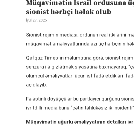
Müqavimətin İsrail ordusuna üç 
sionist hərbçi həlak olub
İyul 27, 2025
Sionist rejimin mediası, ordunun real itkilərini m
müqavimət əməliyyatlarında azı üç hərbçinin həl
Qafqaz Times-ın məlumatına görə, sionist rejimin
senzura ilə gizlətmək siyasətinə baxmayaraq, “çət
ölümcül əməliyyatları üçün istifadə etdikləri ifad
açıqlayıb.
Fələstinli döyüşçülər bu partlayıcı qurğunu sionis
ivritdilli media bunu “çətin təhlükəsizlik insident
Müqavimətin uğurlu əməliyyatının detalları ivri