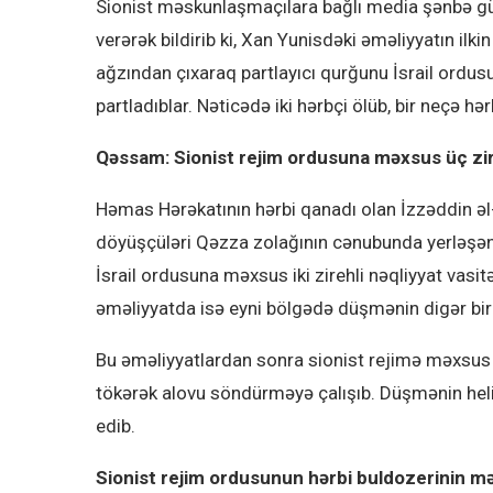
Sionist məskunlaşmaçılara bağlı media şənbə gü
verərək bildirib ki, Xan Yunisdəki əməliyyatın ilk
ağzından çıxaraq partlayıcı qurğunu İsrail ordusu
partladıblar. Nəticədə iki hərbçi ölüb, bir neçə hər
Qəssam: Sionist rejim ordusuna məxsus üç zire
Həmas Hərəkatının hərbi qanadı olan İzzəddin ə
döyüşçüləri Qəzza zolağının cənubunda yerləşən
İsrail ordusuna məxsus iki zirehli nəqliyyat vasitə
əməliyyatda isə eyni bölgədə düşmənin digər bir z
Bu əməliyyatlardan sonra sionist rejimə məxsus 
tökərək alovu söndürməyə çalışıb. Düşmənin heliko
edib.
Sionist rejim ordusunun hərbi buldozerinin m