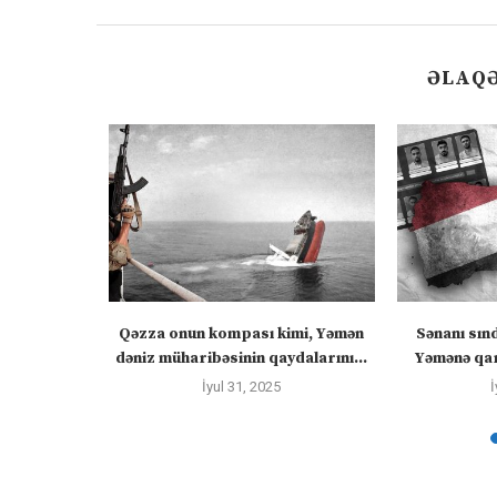
ƏLAQƏ
ızlanmadan
Qəzza onun kompası kimi, Yəmən
Sənanı sın
ayacaq” –
dəniz müharibəsinin qaydalarını...
Yəmənə qar
İyul 31, 2025
İ