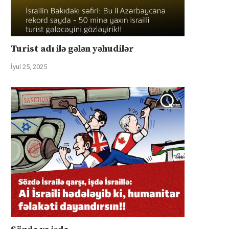
Turist adı ilə gələn yəhudilər
İyul 25, 2025