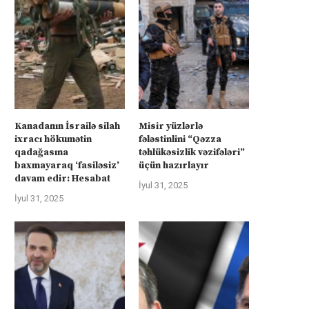
Kanadanın İsrailə silah
Misir yüzlərlə
ixracı hökumətin
fələstinlini “Qəzza
qadağasına
təhlükəsizlik vəzifələri”
baxmayaraq ‘fasiləsiz’
üçün hazırlayır
davam edir: Hesabat
İyul 31, 2025
İyul 31, 2025