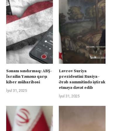
Sənanı sındırmaq: ABŞ-
Lavrov Suriya
İsrailin Yəmənə qarşı
prezidentini Rusiya–
kiber müharibəsi
Ərəb sammitində iştirak
etməyə dəvət edib
İyul 31, 2025
İyul 31, 2025