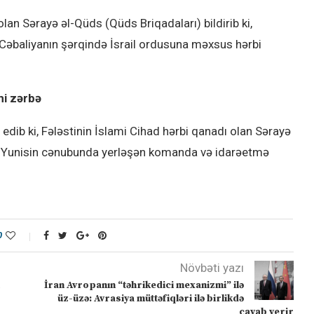
lan Sərayə əl-Qüds (Qüds Briqadaları) bildirib ki,
Cəbaliyanın şərqində İsrail ordusuna məxsus hərbi
ni zərbə
dib ki, Fələstinin İslami Cihad hərbi qanadı olan Sərayə
an Yunisin cənubunda yerləşən komanda və idarəetmə
0
Növbəti yazı
İran Avropanın “təhrikedici mexanizmi” ilə
üz-üzə: Avrasiya müttəfiqləri ilə birlikdə
cavab verir