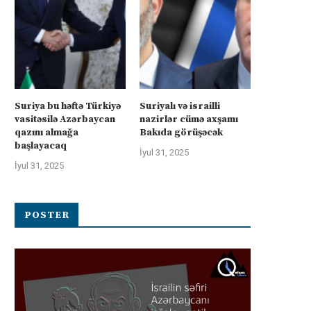
Suriya bu həftə Türkiyə
Suriyalı və israilli
vasitəsilə Azərbaycan
nazirlər cümə axşamı
qazını almağa
Bakıda görüşəcək
başlayacaq
İyul 31, 2025
İyul 31, 2025
üharibəyə görə kompensasiya və
İsrail “Gideonun Arabalar
POSTER
təhlükəsizlik zəmanətləri”: İran
əməliyyatı zəiflədikcə şima
ABŞ-la...
Qəzzadan qoşunlarını...
İyul 31, 2025
İyul 31, 2025