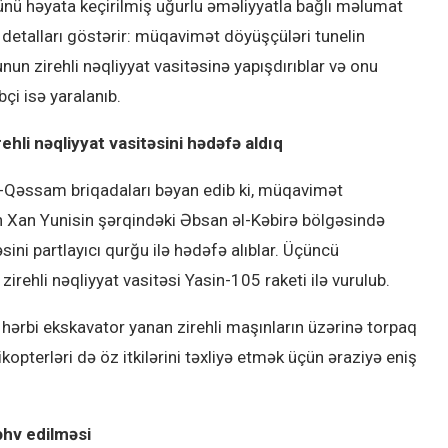
nü həyata keçirilmiş uğurlu əməliyyatla bağlı məlumat
in detalları göstərir: müqavimət döyüşçüləri tunelin
nun zirehli nəqliyyat vasitəsinə yapışdırıblar və onu
bçi isə yaralanıb.
hli nəqliyyat vasitəsini hədəfə aldıq
l-Qəssam briqadaları bəyan edib ki, müqavimət
 Xan Yunisin şərqindəki Əbsan əl-Kəbirə bölgəsində
sini partlayıcı qurğu ilə hədəfə alıblar. Üçüncü
irehli nəqliyyat vasitəsi Yasin-105 raketi ilə vurulub.
hərbi ekskavator yanan zirehli maşınların üzərinə torpaq
pterləri də öz itkilərini təxliyə etmək üçün əraziyə eniş
əhv edilməsi