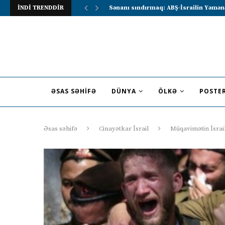
İNDİ TRENDDİR
Lavrov Suriya prezidentini Rusiya–Ərə
ƏSAS SƏHIFƏ
DÜNYA
ÖLKƏ
POSTE
Əsas səhifə
Cinayətkar İsrail
Müqavimətin İsrail