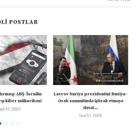
LI POSTLAR
dırmaq: ABŞ-İsrailin
Lavrov Suriya prezidentini Rusiya–
“M
şı kiber müharibəsi
Ərəb sammitində iştirak etməyə
dəvət...
yul 31, 2025
İyul 31, 2025