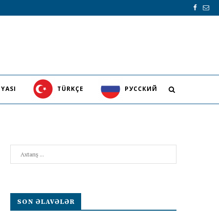
YASI
TÜRKÇE
PУССКИЙ
Search
SON ƏLAVƏLƏR