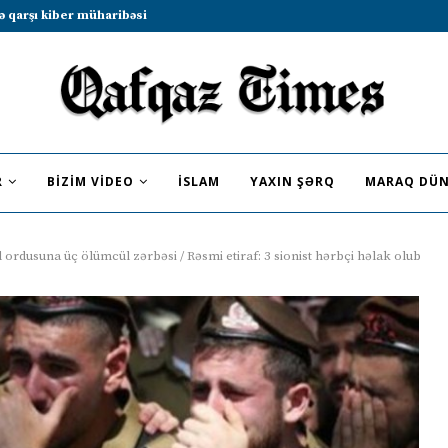
b sammitində iştirak etməyə dəvət...
R
BIZIM VIDEO
İSLAM
YAXIN ŞƏRQ
MARAQ DÜN
 ordusuna üç ölümcül zərbəsi / Rəsmi etiraf: 3 sionist hərbçi həlak olub