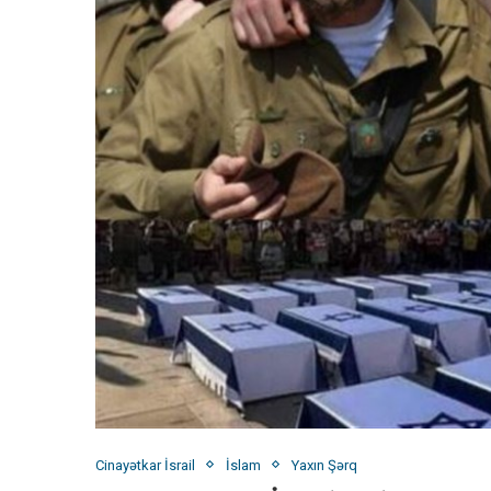
Cinayətkar İsrail
İslam
Yaxın Şərq